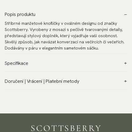
Popis produktu
Stříbrné manžetové knoflíčky v oválném designu od značky
Scottsberry. Vyrobeny z mosazi s pečlivě tvarovanými detaily,
představují stylový doplněk, který vyjadřuje vaši osobnost.
Skvělý způsob, jak navázat konverzaci na večírcích či večeřích.
Dodávány v páru v elegantním sametovém sáčku.
Specifikace
Barva:
Šedá
Doručení | Vrácení | Platební metody
Záruka:
5 roky
Praćená doprava po celém světě
Značka:
Scottsberry
Odesíláme do většiny zemí na světě. Přejděte k pokladně,
Číslo produktu:
TZG03448
abyste zjistili místní možnosti dopravy a poplatky. Přečtěte si
více
Vrácení zboží
Máme politiku vrácení do 100 dnů pro vrácení nebo výměnu