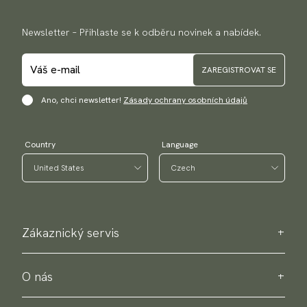
zboží. Přečtěte si více
Newsletter – Přihlaste se k odběru novinek a nabídek.
Způsoby platby
Nabízíme různé způsoby platby, jako jsou platby kartou a
PayPal. Přejděte k pokladně a vyplňte svou zemi a adresu,
ZAREGISTROVAT SE
abyste zjistili dostupné způsoby platby.
Ano, chci newsletter!
Zásady ochrany osobních údajů
Country
Language
Zákaznický servis
Kontaktujte nás
Informace o nákupu
O nás
O Scottsberry