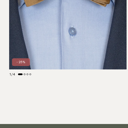
- 25%
1
/
4