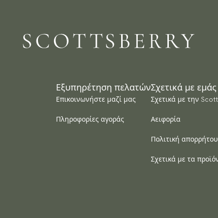
Επ
Εγ
Έχ
Σχ
αν
Κα
Μ
Μ
Πρ
Οδ
με
τη
Αρ
Εξυπηρέτηση πελατών
Σχετικά με εμάς
με
Επικοινωνήστε μαζί μας
Σχετικά με την Scot
Πληροφορίες αγοράς
Αειφορία
Πολιτική απορρήτου
Σχετικά με τα προϊό