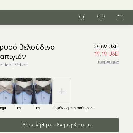
ρυσό βελούδινο
25.59 USD
19.19 USD
απιγιόν
Ιστορικό τιμών
e-tied | Velvet
σήμι
Γκρι
Γκρι
Εμφάνιση περισσότερων
Εξαντλήθηκε – Ενημερώστε με