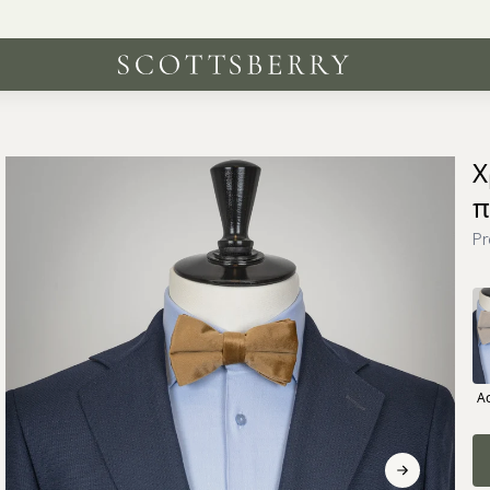
Χ
π
Pr
Α