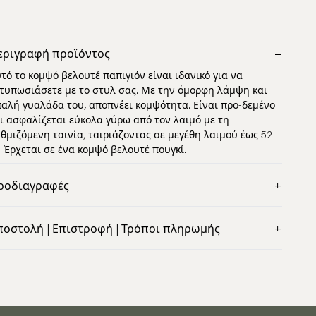
εριγραφή προϊόντος
τό το κομψό βελουτέ παπιγιόν είναι ιδανικό για να
τυπωσιάσετε με το στυλ σας. Με την όμορφη λάμψη και
αλή γυαλάδα του, αποπνέει κομψότητα. Είναι προ-δεμένο
ι ασφαλίζεται εύκολα γύρω από τον λαιμό με τη
θμιζόμενη ταινία, ταιριάζοντας σε μεγέθη λαιμού έως 52
. Έρχεται σε ένα κομψό βελουτέ πουγκί.
ροδιαγραφές
ώμα:
Χρυσός
ποστολή | Επιστροφή | Τρόποι πληρωμής
έδιο:
Μονόχρωμο
αγνωρίσιμη αποστολή παγκοσμίως
ικό:
Βελούδο
οστέλλουμε σε τις περισσότερες χώρες του κόσμου.
ντέλο:
Προδεμένο
γαίνετε στο ταμείο για να μάθετε τις τοπικές επιλογές
αστάσεις:
οστολής και τις χρεώσεις. Διαβάστε περισσότερα
11,5 x 6,5 cm
ρίμετρος λαιμού:
30 - 52 cm