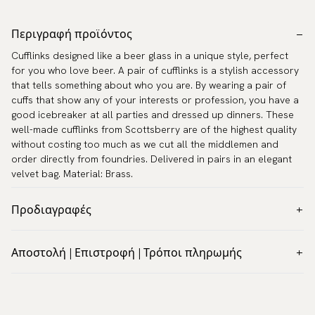
Περιγραφή προϊόντος
Cufflinks designed like a beer glass in a unique style, perfect
for you who love beer. A pair of cufflinks is a stylish accessory
that tells something about who you are. By wearing a pair of
cuffs that show any of your interests or profession, you have a
good icebreaker at all parties and dressed up dinners. These
well-made cufflinks from Scottsberry are of the highest quality
without costing too much as we cut all the middlemen and
order directly from foundries. Delivered in pairs in an elegant
velvet bag. Material: Brass.
Προδιαγραφές
Χρώμα:
Γκρι
Αποστολή | Επιστροφή | Τρόποι πληρωμής
Εγγύηση:
5 χρόνια
Αναγνωρίσιμη αποστολή παγκοσμίως
Μάρκα:
Scottsberry
Αποστέλλουμε σε τις περισσότερες χώρες του κόσμου.
Αριθμός άρθρου:
TZG09508
Πηγαίνετε στο ταμείο για να μάθετε τις τοπικές επιλογές