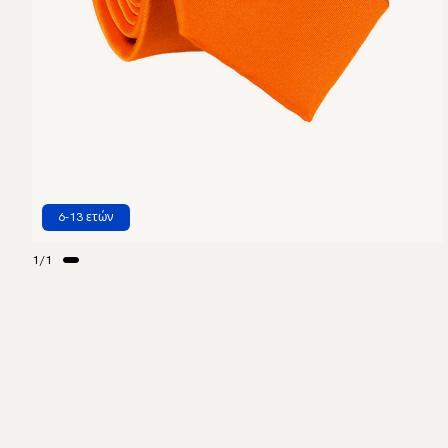
6-13 ετών
1
/
1