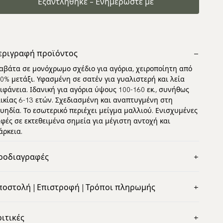
Εξαντλήθηκε – Ενημερώστε με
εριγραφή προϊόντος
αβάτα σε μονόχρωμο σχέδιο για αγόρια, χειροποίητη από
0% μετάξι. Υφασμένη σε σατέν για γυαλιστερή και λεία
ιφάνεια. Ιδανική για αγόρια ύψους 100-160 εκ., συνήθως
ικίας 6-13 ετών. Σχεδιασμένη και αναπτυγμένη στη
υηδία. Το εσωτερικό περιέχει μείγμα μαλλιού. Ενισχυμένες
φές σε εκτεθειμένα σημεία για μέγιστη αντοχή και
άρκεια.
ροδιαγραφές
ώμα:
Πορτοκαλί
ποστολή | Επιστροφή | Τρόποι πληρωμής
έδιο:
Μονόχρωμο
αγνωρίσιμη αποστολή παγκοσμίως
ικό:
Μετάξι
οστέλλουμε σε τις περισσότερες χώρες του κόσμου.
ριτικές
κος:
120 cm