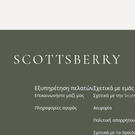
Πη
Δι
απ
Εγ
Επ
Σχ
Έχ
Μ
αν
Αρ
Μ
Πρ
με
τη
με
Εξυπηρέτηση πελατών
Σχετικά με εμάς
Επικοινωνήστε μαζί μας
Σχετικά με την Scot
Πληροφορίες αγοράς
Αειφορία
Πολιτική απορρήτου
Σχετικά με τα προϊό