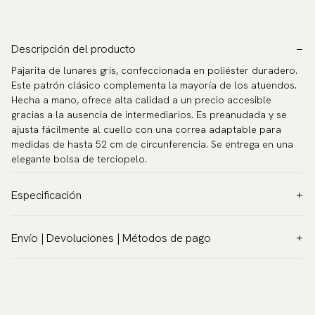
Descripción del producto
Pajarita de lunares gris, confeccionada en poliéster duradero.
Este patrón clásico complementa la mayoría de los atuendos.
Hecha a mano, ofrece alta calidad a un precio accesible
gracias a la ausencia de intermediarios. Es preanudada y se
ajusta fácilmente al cuello con una correa adaptable para
medidas de hasta 52 cm de circunferencia. Se entrega en una
elegante bolsa de terciopelo.
Especificación
Color:
Gris
Envío | Devoluciones | Métodos de pago
Patrón:
Lunares
Envío rastreable en todo el mundo
Material:
Poliéster
Enviamos a la mayoría de los países del mundo. Por favor, vaya
Modelo:
Preanudado
a la caja para conocer las opciones de envío locales y las
Medidas:
tarifas.
Leer más
12 x 6 cm