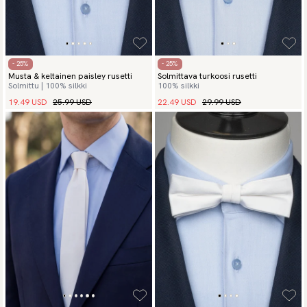
- 25%
- 25%
Musta & keltainen paisley rusetti
Solmittava turkoosi rusetti
Solmittu | 100% silkki
100% silkki
19.49 USD
25.99 USD
22.49 USD
29.99 USD