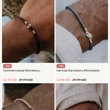
- 25%
- 25%
Tummanruskea Rannekoru
Harmaa Rannekoru Minimalista
Minimalista
22.49 USD
29.99 USD
22.49 USD
29.99 USD