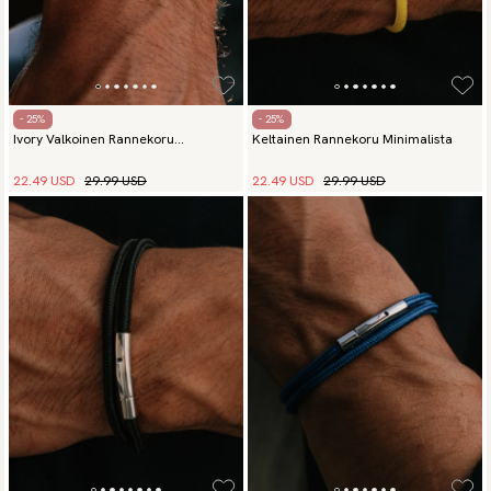
- 25%
- 25%
Ivory Valkoinen Rannekoru
Keltainen Rannekoru Minimalista
Minimalista
22.49 USD
29.99 USD
22.49 USD
29.99 USD