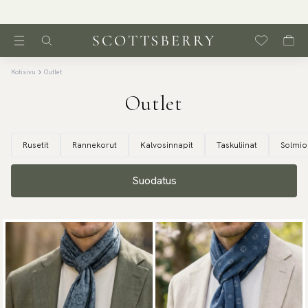
Ilmainen toimitus yli 59 € | 250 000 tyytyväistä asiakasta
Kotisivu
Outlet
Outlet
Rusetit
Rannekorut
Kalvosinnapit
Taskuliinat
Solmio
Suodatus