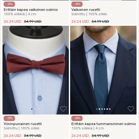
- 25%
- 25%
Erittäin kapea valkoinen solmio
Valkoinen rusetti
100% silkkiä | 4 cm
Solmittu | 100% silkki
26.24 USD
34.99 USD
26.24 USD
34.99 USD
- 25%
- 25%
Viininpunainen rusetti
Erittäin kapea tummansininen solmio
Solmittu | 100% silkki
100% silkkiä | 4 cm
26.24 USD
34.99 USD
26.24 USD
34.99 USD