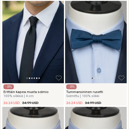
- 25%
- 25%
Erittäin kapea musta solmio
Tummansininen rusetti
100% silkkiä | 4 cm
Solmittu | 100% silkki
26.24 USD
34.99 USD
26.24 USD
34.99 USD