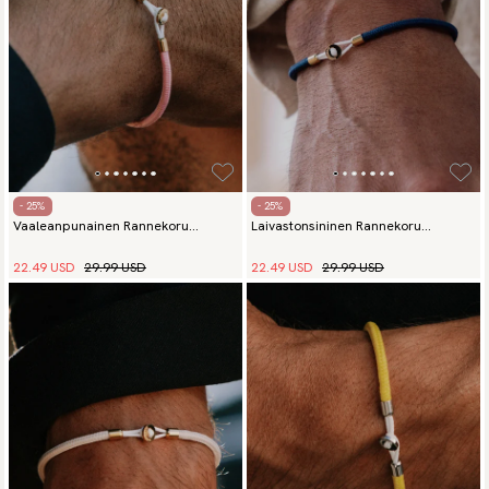
- 25%
- 25%
Vaaleanpunainen Rannekoru
Laivastonsininen Rannekoru
Minimalista
Minimalista
22.49 USD
29.99 USD
22.49 USD
29.99 USD