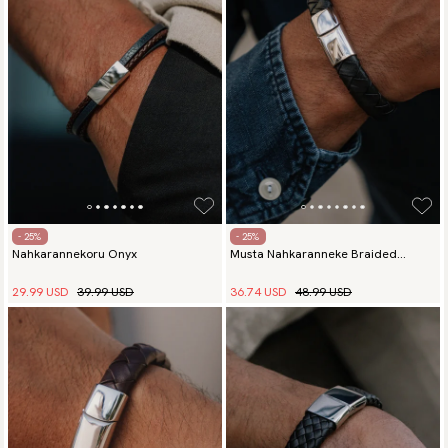
- 25%
- 25%
Nahkarannekoru Onyx
Musta Nahkaranneke Braided
Commander
29.99 USD
39.99 USD
36.74 USD
48.99 USD