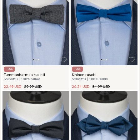
- 25%
- 25%
Tummanharmaa rusetti
Sininen rusetti
Solmittu | 100% villaa
Solmittu | 100% silkki
22.49 USD
29.99 USD
26.24 USD
34.99 USD