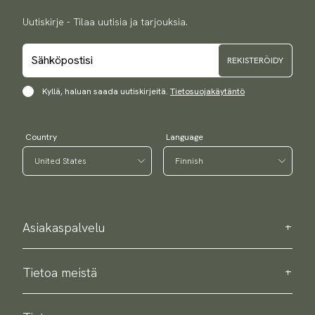
Uutiskirje - Tilaa uutisia ja tarjouksia.
REKISTERÖIDY
Kyllä, haluan saada uutiskirjeitä.
Tietosuojakäytäntö
Country
Language
Asiakaspalvelu
Ota meihin yhteyttä
Ostotiedot
Tietoa meistä
Tietoja Scottsberry