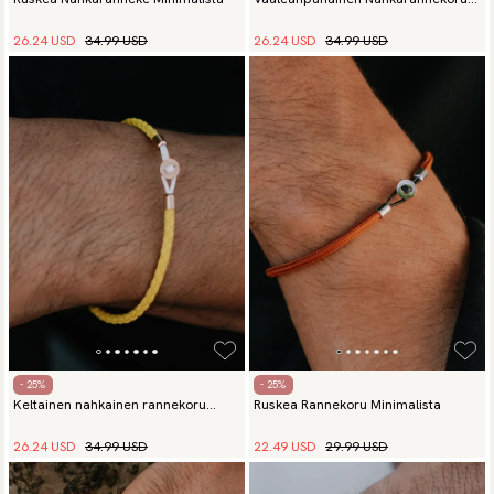
Minimalista
26.24 USD
34.99 USD
26.24 USD
34.99 USD
- 25%
- 25%
Keltainen nahkainen rannekoru
Ruskea Rannekoru Minimalista
Minimalista
26.24 USD
34.99 USD
22.49 USD
29.99 USD