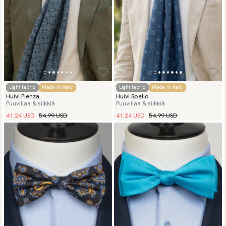
Light fabric
Made in Italy
Light fabric
Made in Italy
Huivi Pienza
Huivi Spello
Puuvillaa & silkkiä
Puuvillaa & silkkiä
41.24 USD
54.99 USD
41.24 USD
54.99 USD