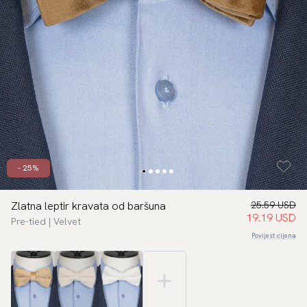
- 25%
Zlatna leptir kravata od baršuna
25.59 USD
19.19 USD
Pre-tied | Velvet
Povijest cijena