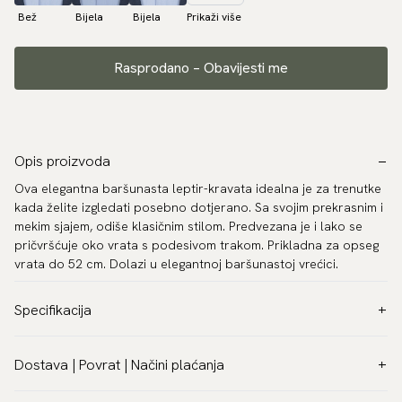
Bež
Bijela
Bijela
Prikaži više
Rasprodano – Obavijesti me
Opis proizvoda
Ova elegantna baršunasta leptir-kravata idealna je za trenutke
kada želite izgledati posebno dotjerano. Sa svojim prekrasnim i
mekim sjajem, odiše klasičnim stilom. Predvezana je i lako se
pričvršćuje oko vrata s podesivom trakom. Prikladna za opseg
vrata do 52 cm. Dolazi u elegantnoj baršunastoj vrećici.
Specifikacija
Boja:
Zlato
Dostava | Povrat | Načini plaćanja
Uzorak:
Jednobojna
Praćena dostava širom svijeta
Materijal:
Baršun