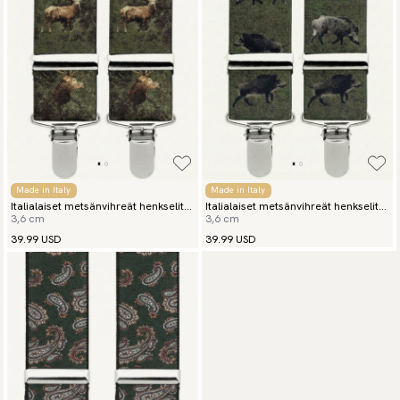
Made in Italy
Made in Italy
Italialaiset metsänvihreät henkselit
Italialaiset metsänvihreät henkselit
3,6 cm
3,6 cm
Hirvi
Villisika
39.99 USD
39.99 USD