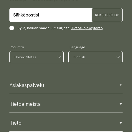
REKISTERÖIDY
Kyllä, haluan saada uutiskirjeitä.
Tietosuojakäytäntö
Country
Language
Asiakaspalvelu
Ota meihin yhteyttä
Ostotiedot
Tietoa meistä
Tietoja Scottsberry
Kestävä kehitys
Tieto
Tietosuojakäytäntö