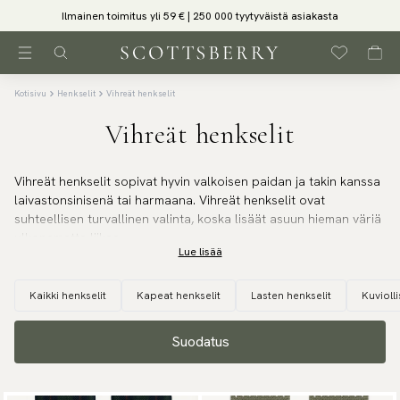
Ilmainen toimitus yli 59 € | 250 000 tyytyväistä asiakasta
Kotisivu
Henkselit
Vihreät henkselit
Vihreät henkselit
Vihreät henkselit sopivat hyvin valkoisen paidan ja takin kanssa
laivastonsinisenä tai harmaana. Vihreät henkselit ovat
suhteellisen turvallinen valinta, koska lisäät asuun hieman väriä
ulkonematta liikaa.
Lue lisää
Kaikki henkselit
Kapeat henkselit
Lasten henkselit
Kuviolli
Suodatus