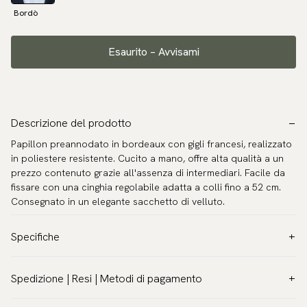
Bordò
Esaurito – Avvisami
Descrizione del prodotto
Papillon preannodato in bordeaux con gigli francesi, realizzato
in poliestere resistente. Cucito a mano, offre alta qualità a un
prezzo contenuto grazie all'assenza di intermediari. Facile da
fissare con una cinghia regolabile adatta a colli fino a 52 cm.
Consegnato in un elegante sacchetto di velluto.
Specifiche
Colore:
Rosso
Spedizione | Resi | Metodi di pagamento
Motivo:
Altro
Spedizione tracciabile in tutto il mondo
Materiale:
Poliestere