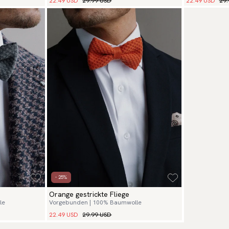
22.49 USD
29.
22.49 USD
29.99 USD
- 25%
Orange gestrickte Fliege
le
Vorgebunden | 100% Baumwolle
22.49 USD
29.99 USD