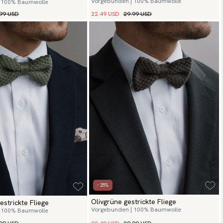
Vorgebunden | 100% Baumwolle
 100% Baumwolle
99 USD
22.49 USD
29.99 USD
- 25%
Olivgrüne gestrickte Fliege
strickte Fliege
Vorgebunden | 100% Baumwolle
 100% Baumwolle