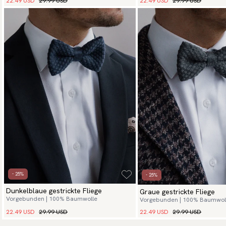
22.49 USD
29.99 USD
22.49 USD
29.99 USD
- 25%
- 25%
Dunkelblaue gestrickte Fliege
Graue gestrickte Fliege
Vorgebunden | 100% Baumwolle
Vorgebunden | 100% Baumwol
22.49 USD
29.99 USD
22.49 USD
29.99 USD