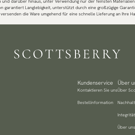
ien und darüber hinaus, unter Verwendung nur der feinsten Materialie
n garantiert Langlebigkeit, unterstützt durch eine großzügige Garantie
versenden die Ware umgehend für eine schnelle Lieferung an Ihre Ha
Kundenservice
Über u
Kontaktieren Sie uns
Über Sco
Bestellinformation
Nachhalt
Integritä
Über uns