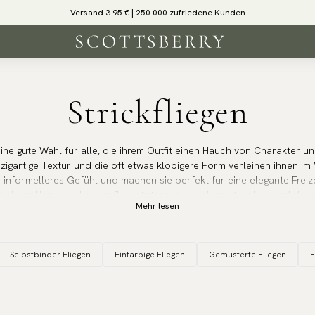
Versand 3.95 € | 250 000 zufriedene Kunden
Strickfliegen
eine gute Wahl für alle, die ihrem Outfit einen Hauch von Charakter un
inzigartige Textur und die oft etwas klobigere Form verleihen ihnen im
in informelleres Gefühl und machen sie perfekt für eine elegante Frei
it einem Hemd und einem Jackett tragen, um einen stilvollen und den
Mehr lesen
n Casual Friday im Büro, Abendessen mit Freunden oder entspannte Par
t in der Herbst- und Wintersaison, vorzugsweise mit einer Jacke aus
Selbstbinder Fliegen
Einfarbige Fliegen
Gemusterte Fliegen
F
 gut zu einem Strickpulli oder einer Strickjacke. Es gibt sie in einer 
ch ist, eine Strickfliege zu finden, die zu Ihrem persönlichen Stil pas
 ist eine vielseitige und stilbewusste Wahl, die sowohl Wärme als auch 