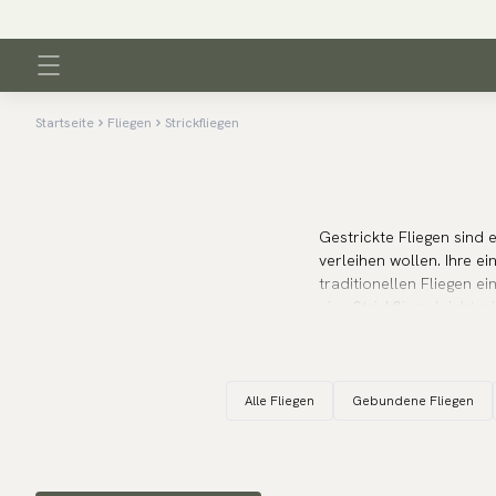
Startseite
Fliegen
Strickfliegen
Gestrickte Fliegen sind 
verleihen wollen. Ihre e
traditionellen Fliegen e
eine
Strickfliege
leicht m
kreieren, perfekt für de
macht sich besonders gu
wie Wolle.
Alle Fliegen
Gebundene Fliegen
Strickfliegen passen auch
Mustern, so dass es einfa
Anlass, eine Strickfliege
Ihrem Outfit beiträgt.