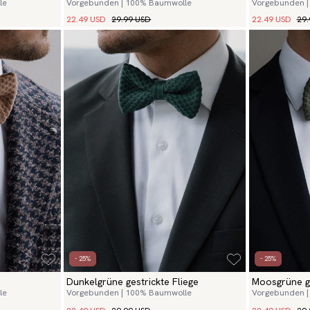
le
Vorgebunden | 100% Baumwolle
Vorgebunden |
22.49 USD
29.99 USD
22.49 USD
29.
- 25%
- 25%
Dunkelgrüne gestrickte Fliege
Moosgrüne ge
le
Vorgebunden | 100% Baumwolle
Vorgebunden |