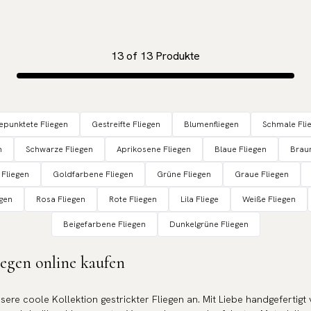
13
of
13
Produkte
epunktete Fliegen
Gestreifte Fliegen
Blumenfliegen
Schmale Fli
n
Schwarze Fliegen
Aprikosene Fliegen
Blaue Fliegen
Braun
 Fliegen
Goldfarbene Fliegen
Grüne Fliegen
Graue Fliegen
gen
Rosa Fliegen
Rote Fliegen
Lila Fliege
Weiße Fliegen
Beigefarbene Fliegen
Dunkelgrüne Fliegen
iegen online kaufen
sere coole Kollektion gestrickter Fliegen an. Mit Liebe handgefertigt