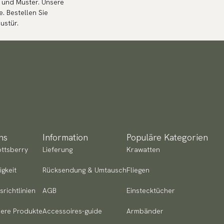
n und Muster. Unsere
. Bestellen Sie
ustür.
ns
Information
Populäre Kategorien
ttsberry
Lieferung
Krawatten
igkeit
Rücksendung & Umtausch
Fliegen
tsrichtlinien
AGB
Einstecktücher
ere Produkte
Accessoires-guide
Armbänder