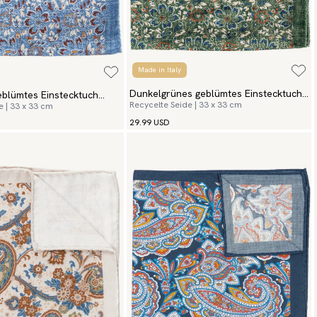
Made in Italy
Dunkelgrünes geblümtes Einstecktuch
eblümtes Einstecktuch
Recycelte Seide | 33 x 33 cm
e | 33 x 33 cm
Summer Flowers
wers
29.99 USD