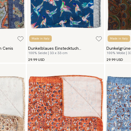
Made in Italy
Made in Italy
h Cenis
Dunkelblaues Einstecktuch
Dunkelgrünes
100% Seide | 33 x 33 cm
100% Wolle | 3
Hummingbirds
Veneto
29.99 USD
29.99 USD