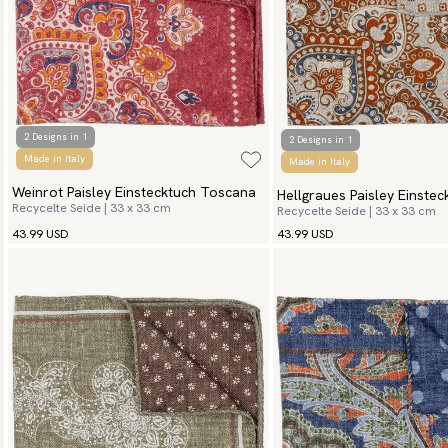
2 Designs in 1
2 Designs in 1
Made in Italy
Made in Italy
Weinrot Paisley Einstecktuch Toscana
Hellgraues Paisley Einstec
Recycelte Seide | 33 x 33 cm
Recycelte Seide | 33 x 33 cm
43.99 USD
43.99 USD