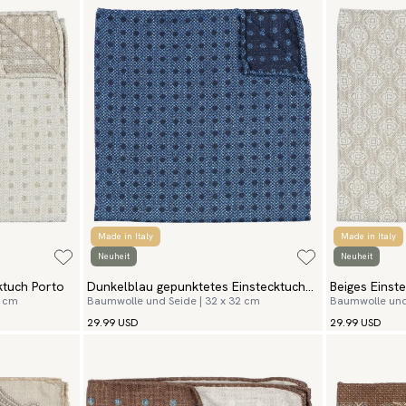
Made in Italy
Made in Italy
Neuheit
Neuheit
ktuch Porto
Dunkelblau gepunktetes Einstecktuch
Beiges Einst
2 cm
Baumwolle und Seide | 32 x 32 cm
Baumwolle und 
Porto
29.99 USD
29.99 USD