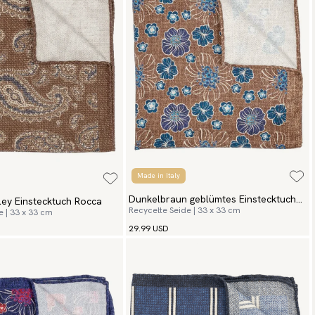
Made in Italy
Dunkelbraun geblümtes Einstecktuch
ley Einstecktuch Rocca
Recycelte Seide | 33 x 33 cm
e | 33 x 33 cm
Spezia
29.99 USD