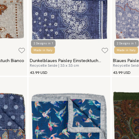
2 Designs in 1
2 Designs in 1
Made in Italy
Made in Italy
ktuch Bianco
Dunkelblaues Paisley Einstecktuch
Blaues Paisle
Recycelte Seide | 33 x 33 cm
Recycelte Seid
Verezzi
43.99 USD
43.99 USD