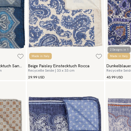
2 Designs in 1
Made in Italy
Made in Italy
ecktuch San
Beige Paisley Einstecktuch Rocca
Dunkelblaues
cm
Recycelte Seide | 33 x 33 cm
Recycelte Seid
Toscana
29.99 USD
43.99 USD