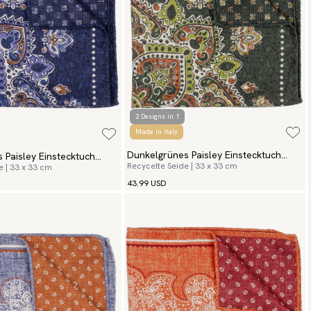
2 Designs in 1
Made in Italy
Dunkelgrünes Paisley Einstecktuch
 Paisley Einstecktuch
Recycelte Seide | 33 x 33 cm
e | 33 x 33 cm
Toscana
43.99 USD