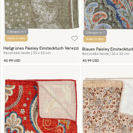
2 Designs in 1
2 Designs in 1
Made in Italy
Made in Italy
Hellgrünes Paisley Einstecktuch Verezzi
Blaues Paisley Einstecktuc
Recycelte Seide | 33 x 33 cm
Recycelte Seide | 33 x 33 cm
43.99 USD
43.99 USD