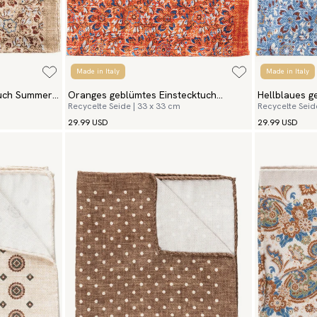
Made in Italy
Made in Italy
tuch Summer
Oranges geblümtes Einstecktuch
Hellblaues g
Recycelte Seide | 33 x 33 cm
Recycelte Seid
Summer Flowers
Summer Flo
29.99 USD
29.99 USD