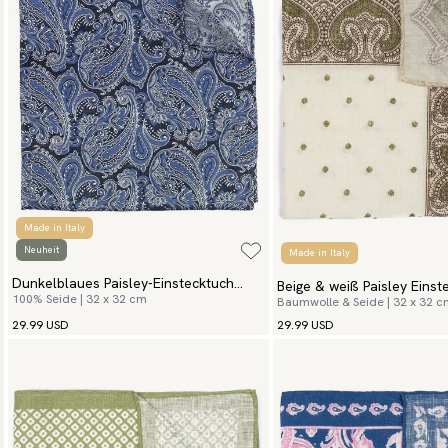
Made in Italy
Neuheit
Made in Italy
Dunkelblaues Paisley-Einstecktuch
Beige & weiß Paisley Einst
100% Seide | 32 x 32 cm
Baumwolle & Seide | 32 x 32 
Civita
Vito
29.99 USD
29.99 USD