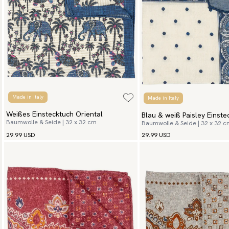
Made in Italy
Made in Italy
Weißes Einstecktuch Oriental
Blau & weiß Paisley Einst
Baumwolle & Seide | 32 x 32 cm
Baumwolle & Seide | 32 x 32 
Vito
29.99 USD
29.99 USD