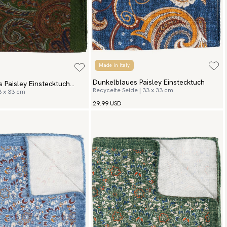
Made in Italy
Dunkelblaues Paisley Einstecktuch
 Paisley Einstecktuch
Recycelte Seide | 33 x 33 cm
3 x 33 cm
29.99 USD