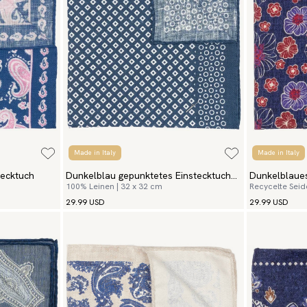
Made in Italy
Made in Italy
tecktuch
Dunkelblau gepunktetes Einstecktuch
Dunkelblaues
100% Leinen | 32 x 32 cm
Recycelte Seid
Levante
Spezia
29.99 USD
29.99 USD