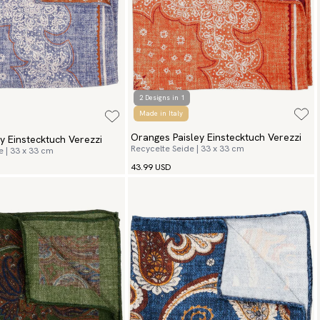
2 Designs in 1
Made in Italy
Oranges Paisley Einstecktuch Verezzi
y Einstecktuch Verezzi
Recycelte Seide | 33 x 33 cm
e | 33 x 33 cm
43.99 USD