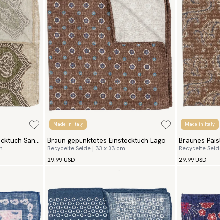
Made in Italy
Made in Italy
ecktuch San
Braun gepunktetes Einstecktuch Lago
Braunes Pais
cm
Recycelte Seide | 33 x 33 cm
Recycelte Seid
29.99 USD
29.99 USD