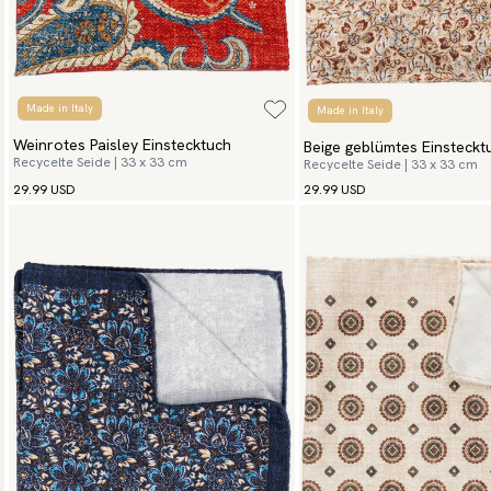
Made in Italy
Made in Italy
Weinrotes Paisley Einstecktuch
Beige geblümtes Einsteck
Recycelte Seide | 33 x 33 cm
Recycelte Seide | 33 x 33 cm
Flowers
29.99 USD
29.99 USD