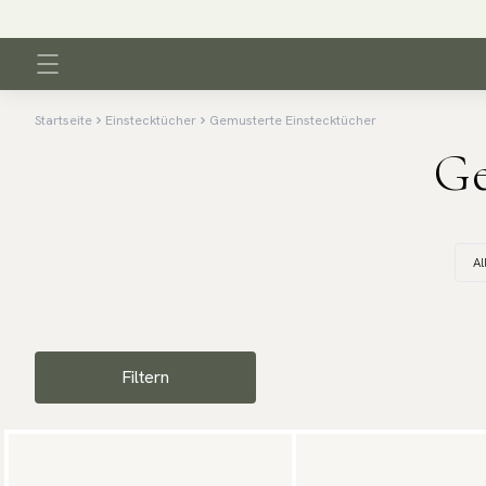
d 3.95 € | 250 000 zufriedene Kunden
Startseite
Einstecktücher
Gemusterte Einstecktücher
Ge
Al
Filtern