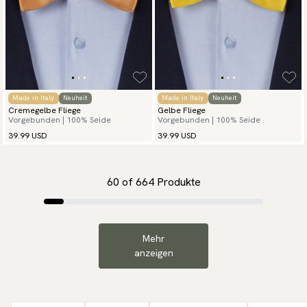
Made in Italy
Neuheit
Made in Italy
Neuheit
Cremegelbe Fliege
Gelbe Fliege
Vorgebunden | 100% Seide
Vorgebunden | 100% Seide
39.99 USD
39.99 USD
60
of
664
Produkte
Mehr
anzeigen