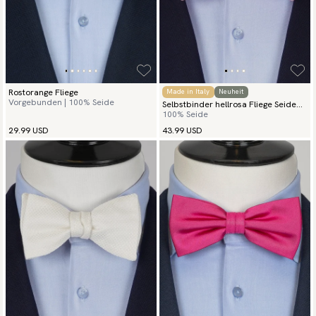
Rostorange Fliege
Made in Italy
Neuheit
Vorgebunden | 100% Seide
Selbstbinder hellrosa Fliege Seide
100% Seide
Grenadine
29.99 USD
43.99 USD