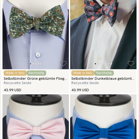
Made in Italy
Nachhaltig
Made in Italy
Nachhaltig
Selbstbinder Grüne geblümte Fliege
Selbstbinder Dunkelblaue geblümte
Recycelte Seide
Recycelte Seide
Fiori
Fliege Spezia
43.99 USD
43.99 USD