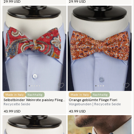
29.99 USD
29.99 USD
Made in Italy
Nachhaltig
Made in Italy
Nachhaltig
Selbstbinder Weinrote paisley Fliege
Orange geblümte Fliege Fiori
Recycelte Seide
Vorgebunden | Recycelte Seide
Monza
43.99 USD
43.99 USD