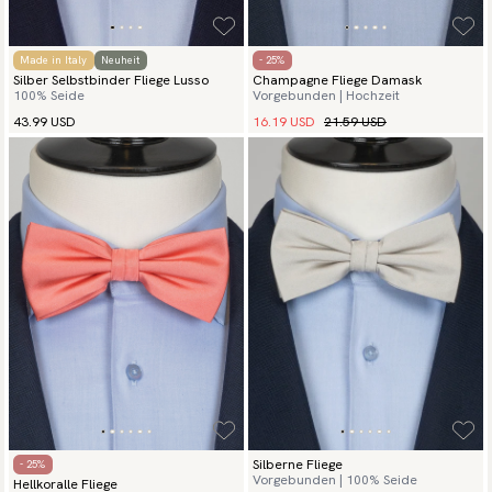
Made in Italy
Neuheit
- 25%
Silber Selbstbinder Fliege Lusso
Champagne Fliege Damask
100% Seide
Vorgebunden | Hochzeit
16.19 USD
21.59 USD
43.99 USD
Silberne Fliege
- 25%
Vorgebunden | 100% Seide
Hellkoralle Fliege