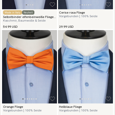
Cerise rosa Fliege
Made in Italy
Neuheit
Vorgebunden | 100% Seide
Selbstbinder elfenbeinweiße Fliege
Kaschmir, Baumwolle & Seide
Kaschmir Grenadine
54.99 USD
29.99 USD
Orange Fliege
Hellblaue Fliege
Vorgebunden | 100% Seide
Vorgebunden | 100% Seide