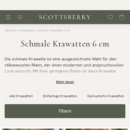
Versand 3.95 € | 250 000 zufriedene Kunden
Startseite
Krawatten
Schmale Krawatten 6 cm
Schmale Krawatten 6 cm
Die schmale Krawatte ist eine ausgezeichnete Wahl für den
stilbewussten Mann, der einen modernen und anspruchsvollen
Look wünscht. Mit ihrer geringeren Breite ist diese Krawatte
besonders für kleinere und schlankere Körpertypen geeignet
Mehr lesen
und für diejenigen, die einen eher reduzierten und
minimalistischen Stil bevorzugen. Die schmale Krawatte ist
perfekt für junge und ältere Männer, die ihre Garderobe mit
Alle Krawatten
Einfarbige Krawatten
Gemusterte Krawatten
einem modernen Touch aufwerten wollen.
Filtern
Die schmale Krawatte
passt gut zu schlankeren Sakkos und
Anzügen mit schmalerem Revers und ist eine stilvolle Wahl für
formelle und halbformelle Anlässe wie Hochzeiten,