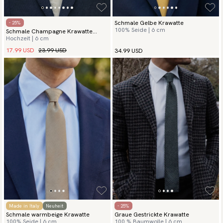
Schmale Gelbe Krawatte
- 25%
100% Seide | 6 cm
Schmale Champagne Krawatte
Hochzeit | 6 cm
Damask
17.99 USD
23.99 USD
34.99 USD
Made in Italy
Neuheit
- 25%
Schmale warmbeige Krawatte
Graue Gestrickte Krawatte
100% Seide | 6 cm
100 % Baumwolle | 6 cm