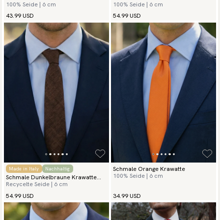
100% Seide | 6 cm
100% Seide | 6 cm
Seide Grenadine
43.99 USD
54.99 USD
Schmale Orange Krawatte
Made in Italy
Nachhaltig
100% Seide | 6 cm
Schmale Dunkelbraune Krawatte
Recycelte Seide | 6 cm
Herringbone
54.99 USD
34.99 USD