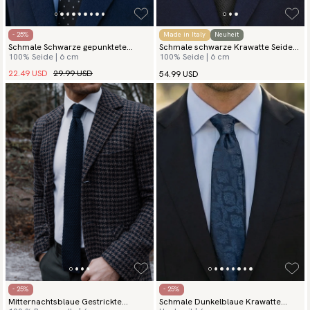
- 25%
Made in Italy
Neuheit
Schmale Schwarze gepunktete
Schmale schwarze Krawatte Seide
100% Seide | 6 cm
100% Seide | 6 cm
Krawatte
Grenadine
22.49 USD
29.99 USD
54.99 USD
- 25%
- 25%
Mitternachtsblaue Gestrickte
Schmale Dunkelblaue Krawatte