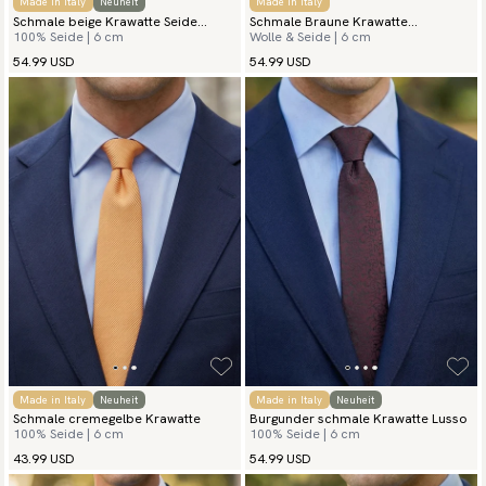
Made in Italy
Neuheit
Made in Italy
Schmale beige Krawatte Seide
Schmale Braune Krawatte
100% Seide | 6 cm
Wolle & Seide | 6 cm
Grenadine
Herringbone
54.99 USD
54.99 USD
Made in Italy
Neuheit
Made in Italy
Neuheit
Schmale cremegelbe Krawatte
Burgunder schmale Krawatte Lusso
100% Seide | 6 cm
100% Seide | 6 cm
43.99 USD
54.99 USD