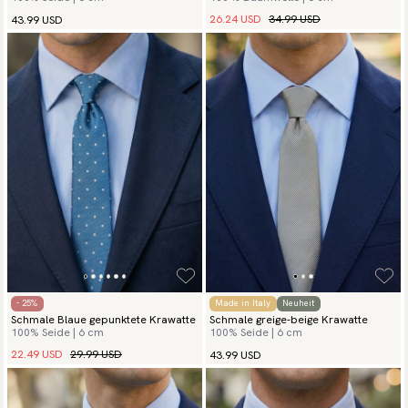
26.24 USD
34.99 USD
43.99 USD
- 25%
Made in Italy
Neuheit
Schmale Blaue gepunktete Krawatte
Schmale greige-beige Krawatte
100% Seide | 6 cm
100% Seide | 6 cm
22.49 USD
29.99 USD
43.99 USD