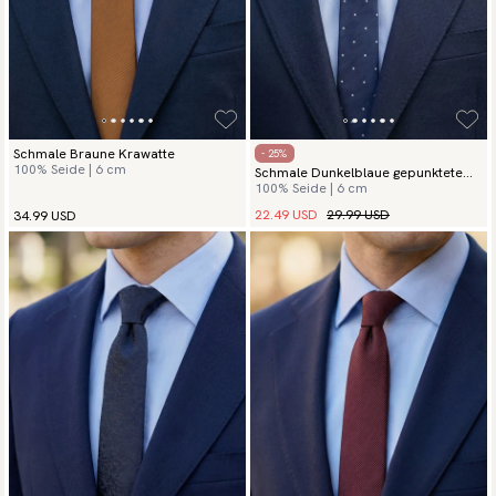
Schmale Braune Krawatte
- 25%
100% Seide | 6 cm
Schmale Dunkelblaue gepunktete
100% Seide | 6 cm
Krawatte
22.49 USD
29.99 USD
34.99 USD