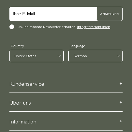
ANMELDEN
Ja, ich möchte Newsletter erhalten.
Integritätsrichtlinien
Country
Language
Kundenservice
Kontaktieren Sie uns
Bestellinformation
Über uns
Über Scottsberry
Nachhaltigkeit
Information
Integritätsrichtlinien
Lieferung