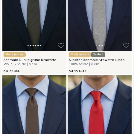
Made in Italy
Made in Italy
Neuheit
Schmale Dunkelgrüne Krawatte
Silberne schmale Krawatte Lusso
Wolle & Seide | 6 cm
100% Seide | 6 cm
Herringbone
54.99 USD
54.99 USD