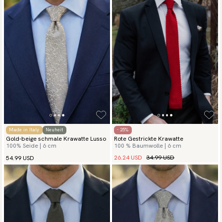
Made in Italy
Neuheit
- 25%
Gold-beige schmale Krawatte Lusso
Rote Gestrickte Krawatte
100% Seide | 6 cm
100 % Baumwolle | 6 cm
26.24 USD
34.99 USD
54.99 USD