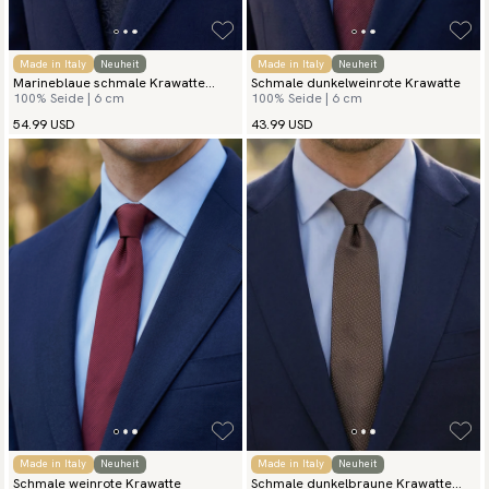
Made in Italy
Neuheit
Made in Italy
Neuheit
Marineblaue schmale Krawatte
Schmale dunkelweinrote Krawatte
100% Seide | 6 cm
100% Seide | 6 cm
Lusso
54.99 USD
43.99 USD
Made in Italy
Neuheit
Made in Italy
Neuheit
Schmale weinrote Krawatte
Schmale dunkelbraune Krawatte