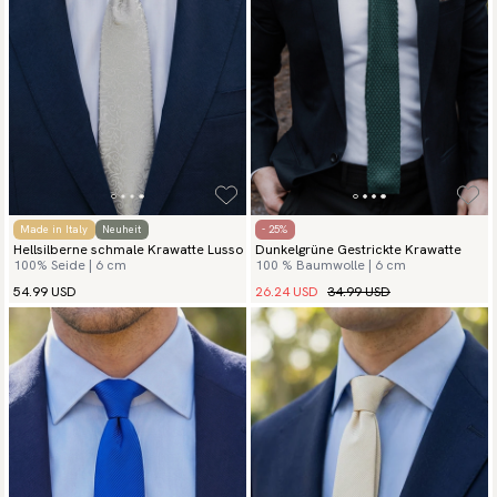
Made in Italy
Neuheit
- 25%
Hellsilberne schmale Krawatte Lusso
Dunkelgrüne Gestrickte Krawatte
100% Seide | 6 cm
100 % Baumwolle | 6 cm
26.24 USD
34.99 USD
54.99 USD