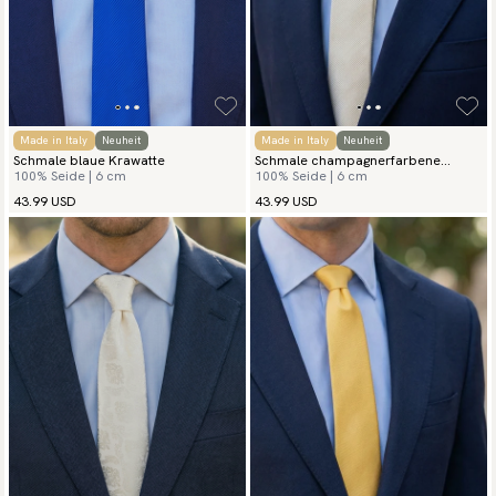
Made in Italy
Neuheit
Made in Italy
Neuheit
Schmale blaue Krawatte
Schmale champagnerfarbene
100% Seide | 6 cm
100% Seide | 6 cm
Krawatte
43.99 USD
43.99 USD