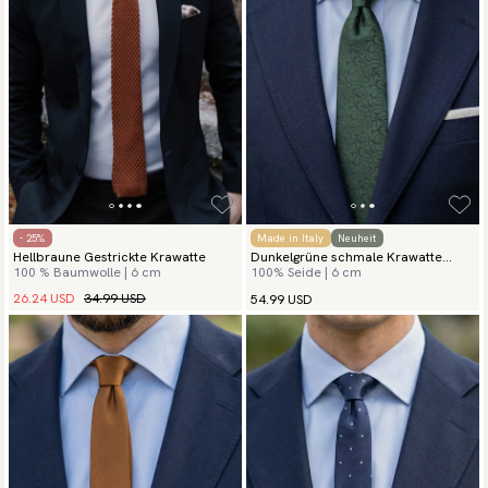
- 25%
Made in Italy
Neuheit
Hellbraune Gestrickte Krawatte
Dunkelgrüne schmale Krawatte
100 % Baumwolle | 6 cm
100% Seide | 6 cm
Lusso
26.24 USD
34.99 USD
54.99 USD