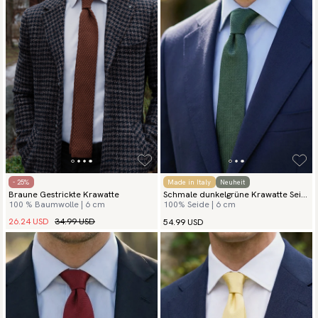
- 25%
Made in Italy
Neuheit
Braune Gestrickte Krawatte
Schmale dunkelgrüne Krawatte Seide
100 % Baumwolle | 6 cm
100% Seide | 6 cm
Grenadine
26.24 USD
34.99 USD
54.99 USD