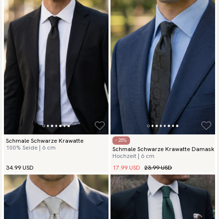
Schmale Schwarze Krawatte
- 25%
100% Seide | 6 cm
Schmale Schwarze Krawatte Damask
Hochzeit | 6 cm
17.99 USD
23.99 USD
34.99 USD