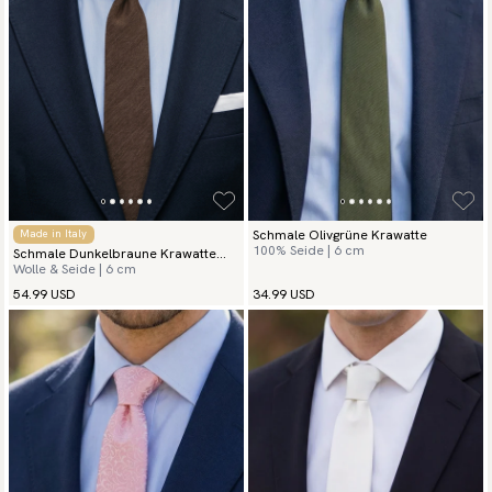
Schmale Olivgrüne Krawatte
Made in Italy
100% Seide | 6 cm
Schmale Dunkelbraune Krawatte
Wolle & Seide | 6 cm
Herrringbone
54.99 USD
34.99 USD