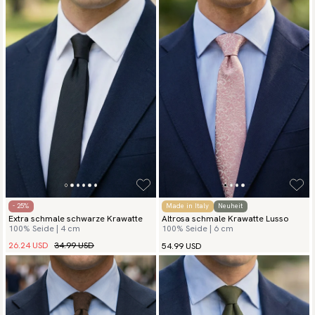
Abendessen oder Geschäftstreffen. Sie kann auch getragen
werden, um einem legeren Outfit einen modernen Touch zu
verleihen, zum Beispiel mit einem Hemd und einer Chinohose.
- 25%
Made in Italy
Neuheit
Extra schmale schwarze Krawatte
Altrosa schmale Krawatte Lusso
100% Seide | 4 cm
100% Seide | 6 cm
26.24 USD
34.99 USD
54.99 USD