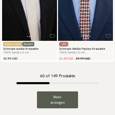
Made in Italy
Neuheit
- 25%
Schmale weiße Krawatte
Schmale Weiße Paisley Krawatte
100% Seide | 6 cm
100% Seide | 6 cm
22.49 USD
29.99 USD
43.99 USD
60
of
149
Produkte
Mehr
anzeigen