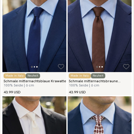
Made in Italy
Neuheit
Made in Italy
Neuheit
Schmale mitternachtsblaue Krawatte
Schmale mitternachtsbraune
100% Seide | 6 cm
100% Seide | 6 cm
Krawatte
43.99 USD
43.99 USD