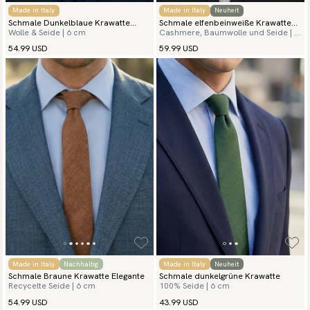
Made in Italy
Made in Italy
Neuheit
Schmale Dunkelblaue Krawatte
Schmale elfenbeinweiße Krawatte
Wolle & Seide | 6 cm
Cashmere, Baumwolle und Seide | 6
Herringbone
Kaschmir Grenadine
cm
54.99 USD
59.99 USD
Made in Italy
Nachhaltig
Made in Italy
Neuheit
Schmale Braune Krawatte Elegante
Schmale dunkelgrüne Krawatte
Recycelte Seide | 6 cm
100% Seide | 6 cm
54.99 USD
43.99 USD