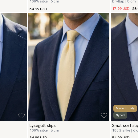
100% silke | 6 cm
Bryllup | 8 cm
17.99 USD
23.
54.99 USD
Made in Italy
Nyhed
Lysegult slips
Smal sort sli
100% silke | 8 cm
100% silke | 6
34.99 USD
54.99 USD