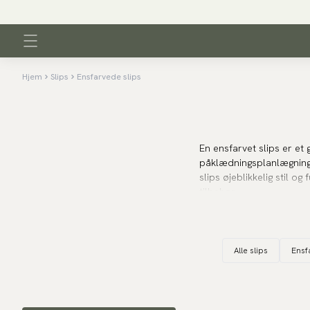
Hjem
Slips
Ensfarvede slips
En ensfarvet slips er e
påklædningsplanlægning u
slips øjeblikkelig stil og
tilbehør.
Vores kollektion inklude
silke til formelle lejligh
Alle slips
Ensf
lettere, mere afslappet 
påklædningskode.