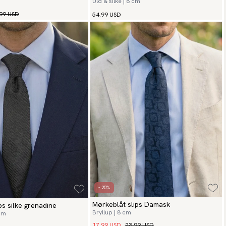
Uld & silke | 8 cm
99 USD
54.99 USD
- 25%
Mørkeblåt slips Damask
ps silke grenadine
Bryllup | 8 cm
 cm
17.99 USD
23.99 USD