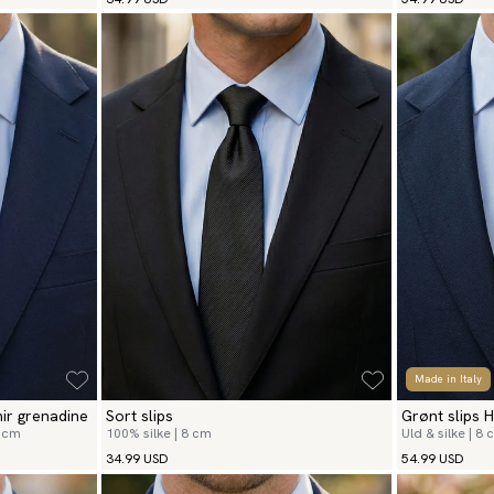
Made in Italy
ir grenadine
Sort slips
Grønt slips 
6 cm
100% silke | 8 cm
Uld & silke | 8
34.99 USD
54.99 USD