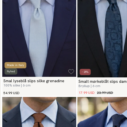
Made in Italy
Nyhed
- 25%
Smal lyseblå slips silke grenadine
Smalt mørkeblåt slips da
100% silke | 6 cm
Bryllup | 6 cm
17.99 USD
23.99 USD
54.99 USD