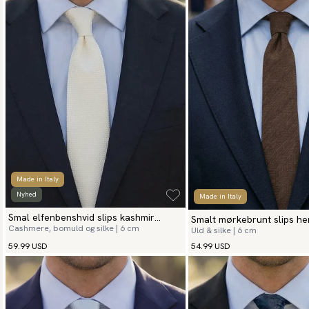
Made in Italy
Nyhed
Made in Italy
Smal elfenbenshvid slips kashmir
Smalt mørkebrunt slips he
Cashmere, bomuld og silke | 6 cm
Uld & silke | 6 cm
grenadine
59.99 USD
54.99 USD