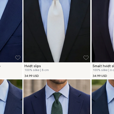
o
Hvidt slips
Smalt hvidt s
100% silke | 8 cm
100% silke | 6
34.99 USD
34.99 USD