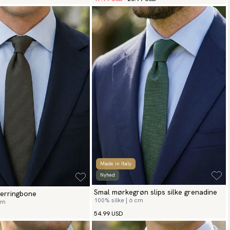
Made in Italy
Nyhed
Smal mørkegrøn slips silke grenadine
Herringbone
100% silke | 6 cm
 cm
54.99 USD