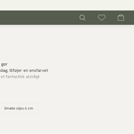
 gør
ag, tilføjer en ensfarvet
et fantastisk alsidigt
g farve, plus mere. Vælg
gter, eller bomuld til et
Smalle slips 6 cm
 forberedt på enhver