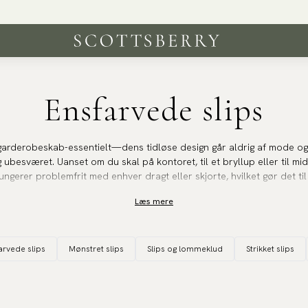
Fri fragt over 499 kr | 250 000 tilfredse kunder
Ensfarvede slips
t garderobeskab-essentielt—dens tidløse design går aldrig af mode og
besværet. Uanset om du skal på kontoret, til et bryllup eller til midd
 fungerer problemfrit med enhver dragt eller skjorte, hvilket gør det til 
Læs mere
rer en af verdens største udvalg af ensfarvede slips i enhver tænkeli
eder og en glansfuld finish, uld til køligere måneder og teksturerede dra
arvede slips
Mønstret slips
Slips og lommeklud
Strikket slips
look. Med så mange farver og materialer lige ved hånden, er du altid