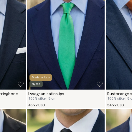
Made in Italy
Nyhed
rringbone
Lysegrøn satinslips
Rustorange s
100% silke | 8 cm
100% silke | 8
43.99 USD
34.99 USD