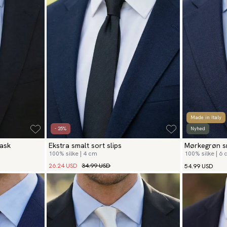
Made in Italy
- 25%
Nyhed
mask
Ekstra smalt sort slips
Mørkegrøn sm
100% silke | 4 cm
100% silke | 6
26.24 USD
34.99 USD
54.99 USD