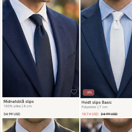
- 25%
Midnatsblå slips
Hvidt slips Basic
100% silke | 8 cm
Polyester | 7 cm
18.74 USD
24.99 USD
34.99 USD