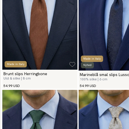
Made in Italy
Made in Italy
Nyhed
Brunt slips Herringbone
Marineblå smal slips Luss
Uld & silke | 8 cm
100% silke | 6 cm
54.99 USD
54.99 USD