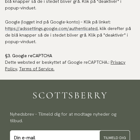
blå knapper så de i stedet bliver grå. Klik på "deaktivér" i
popup-vinduet.
Google (logget ind på Google-konto) – Klik på linket:
https://adssettings.google.com/authenticated
, klik derefter på
de blå knapper så de i stedet bliver grå. Klik på "deaktivér" i
popup-vinduet.
§3. Google reCAPTCHA
Dette websted er beskyttet af Google reCAPTCHA.:
Privacy
Policy
,
Terms of Service.
Nyhedsbrev - Tilmeld dig for at modtage nyheder og
tilbud.
TILMELD DIG