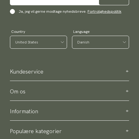
Ja, jeg vil gerne modtage nyhedsbreve.
Fortrolighedspolitik
Country
Language
Kundeservice
Kontakt os
Bestellinformation
Om os
Om Scottsberry
Bæredygtighed
Information
Persondatapolitik
Levering
Om vores produkter
Retur & bytte
Populære kategorier