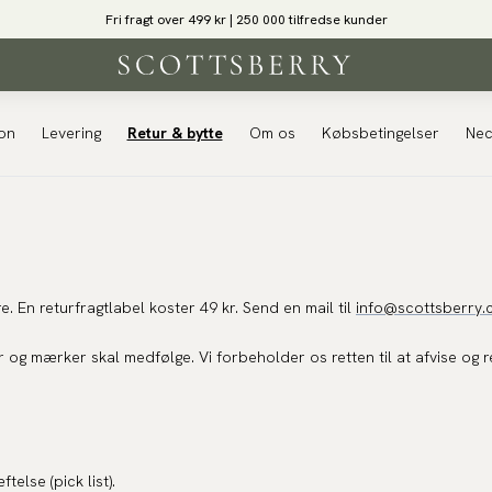
Fri fragt over 499 kr | 250 000 tilfredse kunder
ion
Levering
Retur & bytte
Om os
Købsbetingelser
Nec
. En returfragtlabel koster 49 kr. Send en mail til
info@scottsberry
 og mærker skal medfølge. Vi forbeholder os retten til at afvise og 
else (pick list).