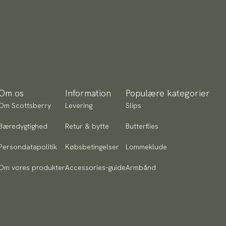
Om os
Information
Populære kategorier
Om Scottsberry
Levering
Slips
Bæredygtighed
Retur & bytte
Butterflies
Persondatapolitik
Købsbetingelser
Lommeklude
Om vores produkter
Accessories-guide
Armbånd