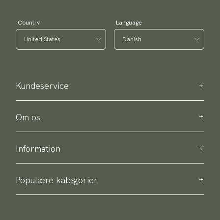
Country
Language
Kundeservice
Kontakt os
Bestellinformation
Om os
Om Scottsberry
Bæredygtighed
Information
Persondatapolitik
Levering
Om vores produkter
Retur & bytte
Populære kategorier
Købsbetingelser
Slips
Accessories-guide
Butterflies