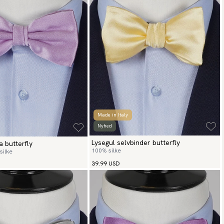
Made in Italy
Nyhed
Lysegul selvbinder butterfly
la butterfly
100% silke
silke
39.99 USD