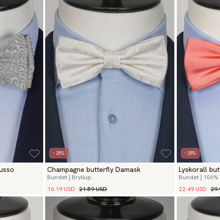
- 25%
- 25%
Lusso
Champagne butterfly Damask
Lyskorall but
Bundet | Bryllup
Bundet | 100% 
16.19 USD
21.59 USD
22.49 USD
29.