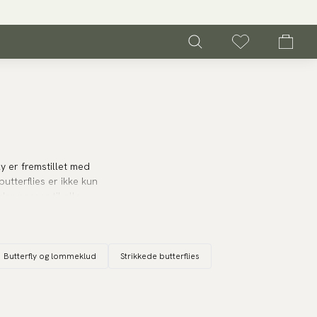
ly er fremstillet med
butterflies er ikke kun
er passer til alle
Butterfly og lommeklud
Strikkede butterflies
erialer og mønstre.
er aldrig går af mode, til