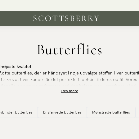
Fri fragt over 499 kr | 250 000 tilfredse kunder
Butterflies
højeste kvalitet
 flotte butterflies, der er håndsyet i nøje udvalgte stoffer. Hver butterf
sikre, at hver kunde får det perfekte tilbehør til deres outfit. Vores 
nktionelle og nemme at fastgøre omkring halsen med justerbare bånd, d
Læs mere
 og festlige mønstre
lvbinder butterflies
Ensfarvede butterflies
Mønstrede butterflies
ste online sortimenter af butterflies. Vi har alle tænkelige farver, mat
kan ikke findes andre steder. Vi har alt fra tidløse stilrene designs, d
 sætte et personligt præg på dit outfit.