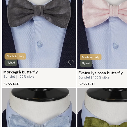
Made in Italy
Made in Italy
Nyhed
Nyhed
Mørkegrå butterfly
Ekstra lys rosa butterfly
Bundet | 100% silke
Bundet | 100% silke
39.99 USD
39.99 USD