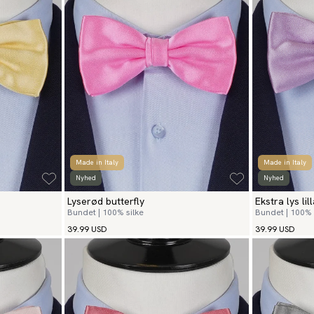
Made in Italy
Made in Italy
Nyhed
Nyhed
Lyserød butterfly
Ekstra lys lil
Bundet | 100% silke
Bundet | 100% 
39.99 USD
39.99 USD