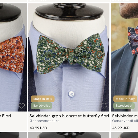
Made in Italy
Made in Italy
Bæredygtigt
Bæredygtigt
 Fiori
Selvbinder grøn blomstret butterfly fiori
Selvbinder m
Genanvendt silke
Genanvendt si
spezia
43.99 USD
43.99 USD