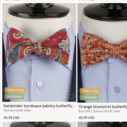
Made in Italy
Made in Italy
Bæredygtigt
Bæredygtigt
Selvbinder bordeaux paisley butterfly
Orange blomstret butterfly
Genanvendt silke
Bundet | Genanvendt silke
monza
43.99 USD
43.99 USD