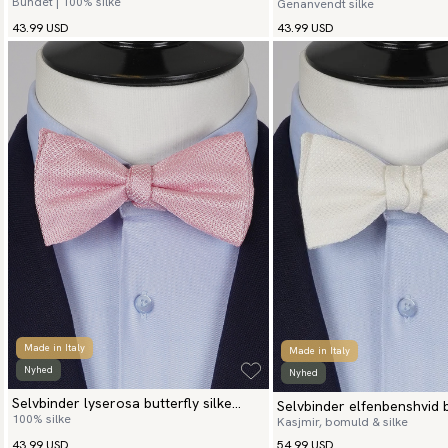
Bundet | 100% silke
Genanvendt silke
fiori
43.99 USD
43.99 USD
Made in Italy
Made in Italy
Nyhed
Nyhed
Selvbinder lyserosa butterfly silke
Selvbinder elfenbenshvid b
100% silke
Kasjmir, bomuld & silke
grenadine
kashmir grenadine
43.99 USD
54.99 USD