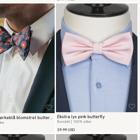
Ekstra lys pink butterfly
ørkeblå blomstret butterfly
Bundet | 100% silke
lke
29.99 USD