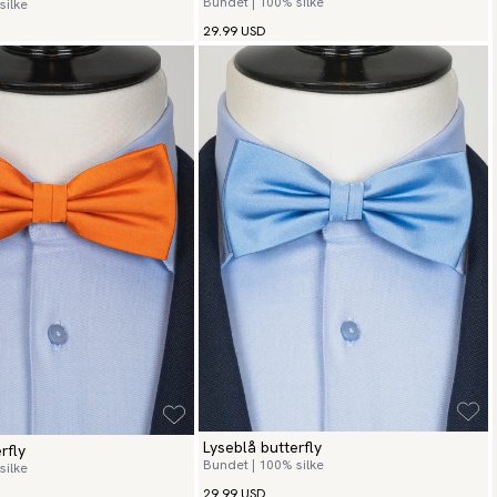
Bundet | 100% silke
silke
29.99 USD
Lyseblå butterfly
rfly
Bundet | 100% silke
silke
29.99 USD