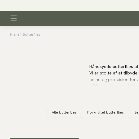
Hjem
Butterflies
Håndsyede butterflies af 
Vi er stolte af at tilbyde
omhu og præcision for at 
stilfulde, de er også fu
halsstørrelser.
Unikke designs i stilrene
Alle butterflies
Forknyttet butterflies
Se
Vi har et af verdens stør
Udvalget er helt unikt og 
festlige mønstre, der vil