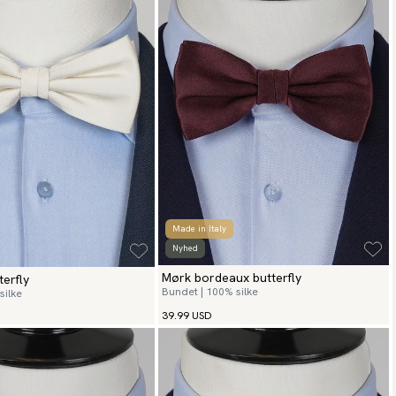
Made in Italy
Nyhed
Mørk bordeaux butterfly
terfly
Bundet | 100% silke
silke
39.99 USD