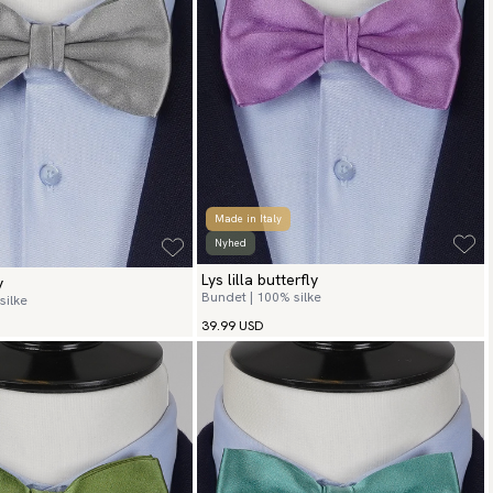
Made in Italy
Nyhed
Lys lilla butterfly
y
Bundet | 100% silke
silke
39.99 USD