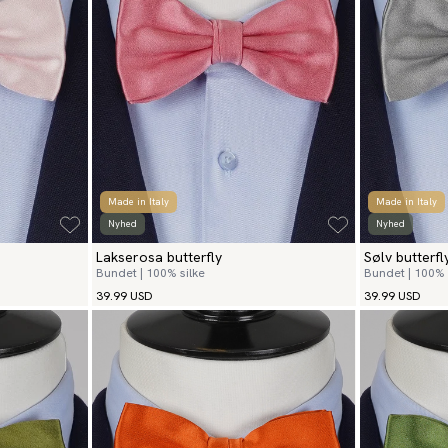
Made in Italy
Made in Italy
Nyhed
Nyhed
Lakserosa butterfly
Sølv butterfl
Bundet | 100% silke
Bundet | 100% 
39.99 USD
39.99 USD