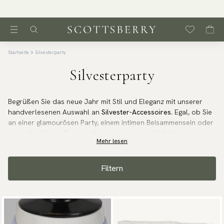
Startseite
Silvesterparty
Silvesterparty
Begrüßen Sie das neue Jahr mit Stil und Eleganz mit unserer
handverlesenen Auswahl an
Silvester-Accessoires
. Egal, ob Sie
an einer glamourösen Party, einem intimen Beisammensein oder
einem festlichen Dinner teilnehmen – unsere Kollektion bietet
Mehr lesen
alles, was Sie brauchen, um um Mitternacht stilvoll zu glänzen.
Von eleganten Krawatten und raffinierten Fliegen bis hin zu
auffälligen Armbändern und polierten Krawattennadeln – diese
Filtern
Accessoires wurden entworfen, um Ihr Outfit aufzuwerten und
jeden Moment unvergesslich zu machen. Starten Sie ins neue
Jahr mit Selbstbewusstsein, Charme und makellosem Stil.