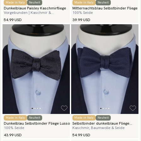
Made in Italy
Neuheit
Made in Italy
Neuheit
Dunkelblaue Paisley Kaschmirfliege
Mitternachtsblau Selbstbinder Fliege
Vorgebunden | Kaschmir &
100% Seide
Baumwolle
54.99 USD
39.99 USD
Made in Italy
Neuheit
Made in Italy
Neuheit
Dunkelblau Selbstbinder Fliege Lusso
Selbstbinder dunkelblaue Fliege
100% Seide
Kaschmir, Baumwolle & Seide
Kaschmir Grenadine
43.99 USD
54.99 USD