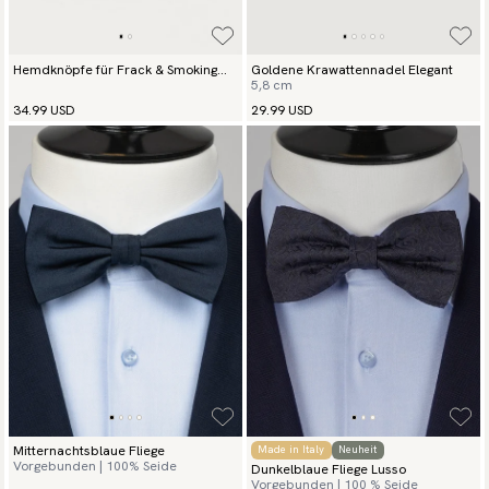
Hemdknöpfe für Frack & Smoking
Goldene Krawattennadel Elegant
5,8 cm
Silber & Schwarz Dome
34.99 USD
29.99 USD
Mitternachtsblaue Fliege
Made in Italy
Neuheit
Vorgebunden | 100% Seide
Dunkelblaue Fliege Lusso
Vorgebunden | 100 % Seide