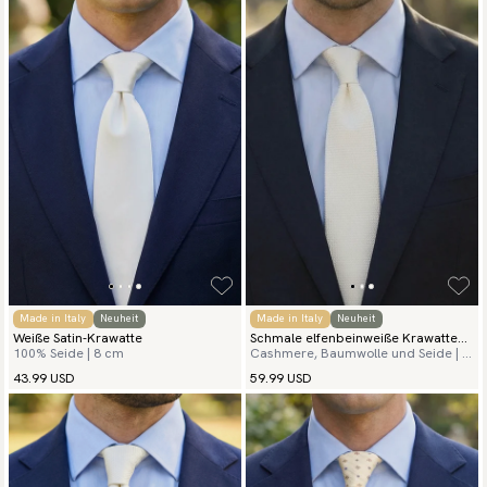
Made in Italy
Neuheit
Made in Italy
Neuheit
Weiße Satin-Krawatte
Schmale elfenbeinweiße Krawatte
100% Seide | 8 cm
Cashmere, Baumwolle und Seide | 6
Kaschmir Grenadine
cm
43.99 USD
59.99 USD