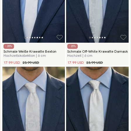
- 25%
- 25%
Schmale Weiße Krawatte Bexton
Schmale Off-White Krawatte Damask
Hochzeitskollektion | 6 cm
Hochzeit | 6 cm
17.99 USD
23.99 USD
17.99 USD
23.99 USD