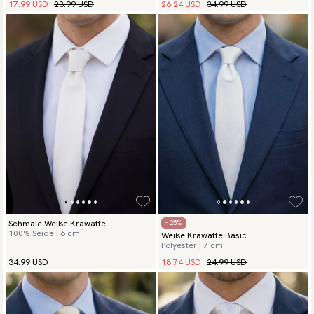
17.99 USD
23.99 USD
26.24 USD
34.99 USD
Schmale Weiße Krawatte
- 25%
100% Seide | 6 cm
Weiße Krawatte Basic
Polyester | 7 cm
18.74 USD
24.99 USD
34.99 USD