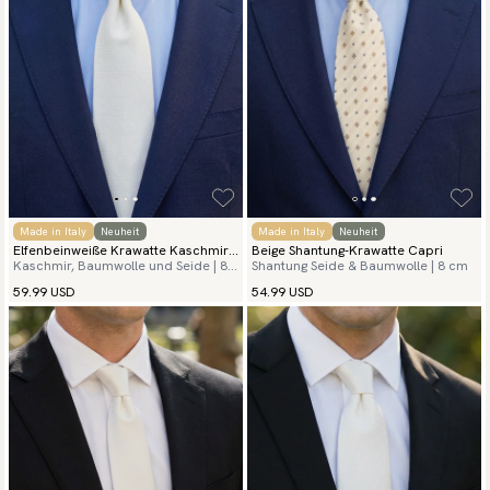
Made in Italy
Neuheit
Made in Italy
Neuheit
Elfenbeinweiße Krawatte Kaschmir
Beige Shantung-Krawatte Capri
Kaschmir, Baumwolle und Seide | 8
Shantung Seide & Baumwolle | 8 cm
Grenadine
cm
59.99 USD
54.99 USD