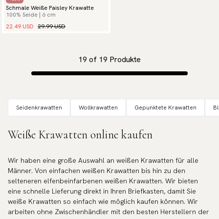
Schmale Weiße Paisley Krawatte
100% Seide | 6 cm
22.49 USD
29.99 USD
19
of
19
Produkte
Seidenkrawatten
Wollkrawatten
Gepunktete Krawatten
B
Weiße Krawatten online kaufen
Wir haben eine große Auswahl an weißen Krawatten für alle
Männer. Von einfachen weißen Krawatten bis hin zu den
selteneren elfenbeinfarbenen weißen Krawatten. Wir bieten
eine schnelle Lieferung direkt in Ihren Briefkasten, damit Sie
weiße Krawatten so einfach wie möglich kaufen können. Wir
arbeiten ohne Zwischenhändler mit den besten Herstellern der