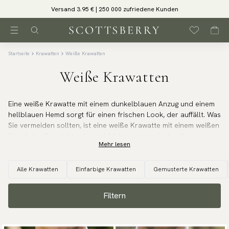
Versand 3.95 € | 250 000 zufriedene Kunden
Startseite
Krawatten
Weiße Krawatten
Weiße Krawatten
Eine weiße Krawatte mit einem dunkelblauen Anzug und einem
hellblauen Hemd sorgt für einen frischen Look, der auffällt. Was
Sie vermeiden sollten, ist eine weiße Krawatte mit einem weißen
Hemd, da dies nicht gut aussieht. In unserer einzigartigen
Mehr lesen
Kollektion handgefertigter weißer Krawatten finden Sie alles
von einfarbigen bis hin zu gemusterten Varianten. Wir bieten
ausgewählte Materialien an, die viel aushalten und der
Alle Krawatten
Einfarbige Krawatten
Gemusterte Krawatten
Krawatte die richtigen Eigenschaften verleihen, wie einen
schönen Fall und saubere Knoten. Für diejenigen, die den Look
Filtern
mit ihren Kindern abstimmen möchten, haben wir weiße
Kinderkrawatten.