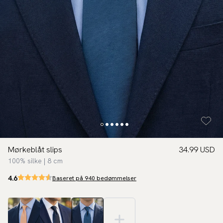
Mørkeblåt slips
34.99 USD
100% silke | 8 cm
4.6
Baseret på 940 bedømmelser