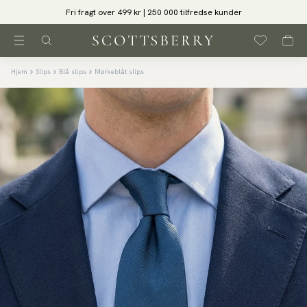
Fri fragt over 499 kr | 250 000 tilfredse kunder
Hjem
Slips
Blå slips
Mørkeblåt slips