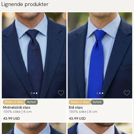
Lignende produkter
Made in Italy
Nyhed
Made in Italy
Nyhed
Midnatsblå slips
Blå slips
100% silke | 8 cm
100% silke | 8 cm
43.99 USD
43.99 USD