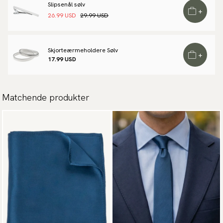
Slipsenål sølv
+
26.99 USD
29.99 USD
Skjorteærmeholdere Sølv
+
17.99 USD
Matchende produkter