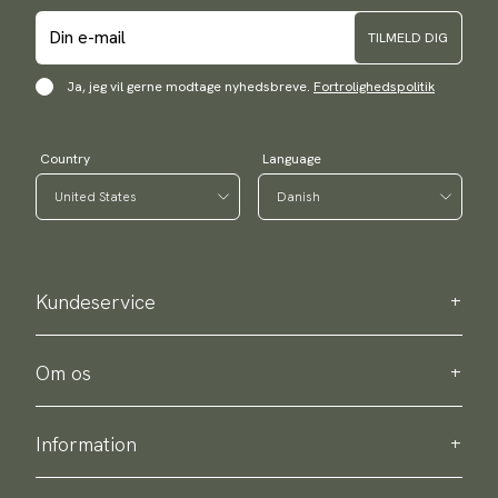
TILMELD DIG
Ja, jeg vil gerne modtage nyhedsbreve.
Fortrolighedspolitik
Country
Language
Kundeservice
Kontakt os
Bestellinformation
Om os
Om Scottsberry
Bæredygtighed
Information
Persondatapolitik
Levering