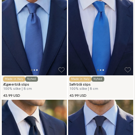
Made in Italy
Nyhed
Made in Italy
Nyhed
Ægæerblå slips
Safirblå slips
100% silke | 8 cm
100% silke | 8 cm
43.99 USD
43.99 USD