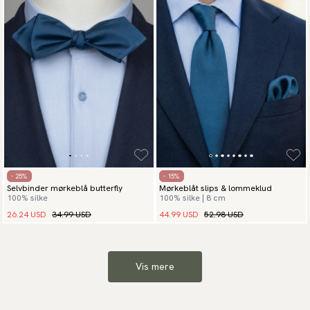
- 25%
- 15%
Selvbinder mørkeblå butterfly
Mørkeblåt slips & lommeklud
100% silke
100% silke | 8 cm
26.24 USD
34.99 USD
44.99 USD
52.98 USD
Vis mere