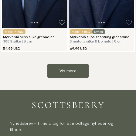
Made in Italy
Made in Italy
Nyhed
Mørkeblå slips silke grenadine
Mørkeblå slips shantung grenadine
100% silke | 8 cm
Shantung silke & bomuld | 8 cm
54.99 USD
69.99 USD
Vis mere
Nyhedsbrev - Tilmeld dig for at modtage nyheder og
tilbud.