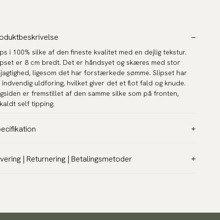
oduktbeskrivelse
ips i 100% silke af den fineste kvalitet med en dejlig tekstur.
ipset er 8 cm bredt. Det er håndsyet og skæres med stor
jagtighed, ligesom det har forstærkede sømme. Slipset har
 indvendig uldforing, hvilket giver det et flot fald og knude.
gsiden er fremstillet af den samme silke som på fronten,
kaldt self tipping.
ecifikation
rve:
Blå
vering | Returnering | Betalingsmetoder
nster:
Paisley
vering:
teriale:
Silke
agt 39 kr - Gratis over 499 kr
edde:
8 cm (Standard)
4 virkedager avhengig av forsendelsesmetode.
Les mer
ngde:
57.1″ (145 cm)
0 dages åbent køb:
ranti:
5 år