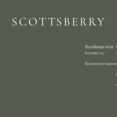
Vi
De
re
Va
Be
Ar
Mo
Tr
Kundeservice
Kontakt os
Bestellinformation