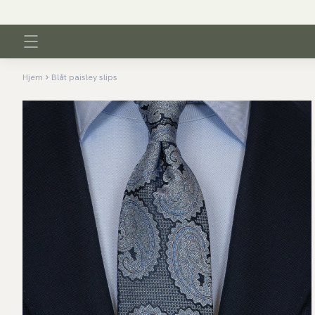
Hjem
Blåt paisley slips