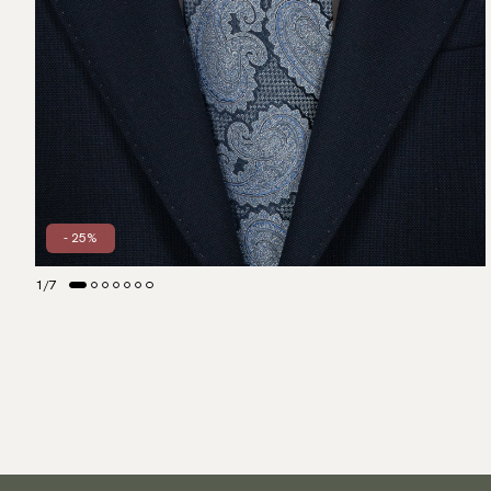
- 25%
1
/
7