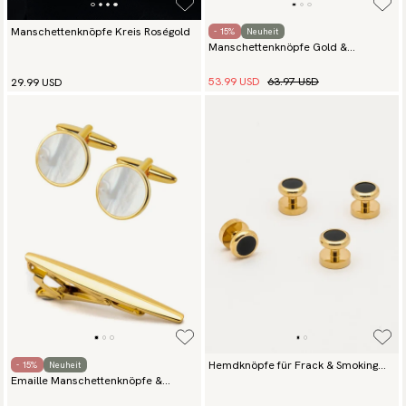
Manschettenknöpfe Kreis Roségold
- 15%
Neuheit
Manschettenknöpfe Gold &
Krawattennadel
53.99 USD
63.97 USD
29.99 USD
Hemdknöpfe für Frack & Smoking
- 15%
Neuheit
Emaille Manschettenknöpfe &
Gold & Schwarz
Krawattennadel