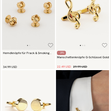
Hemdknöpfe für Frack & Smoking
- 25%
Manschettenknöpfe G-Schlüssel Gold
Gold Globe
22.49 USD
29.99 USD
34.99 USD