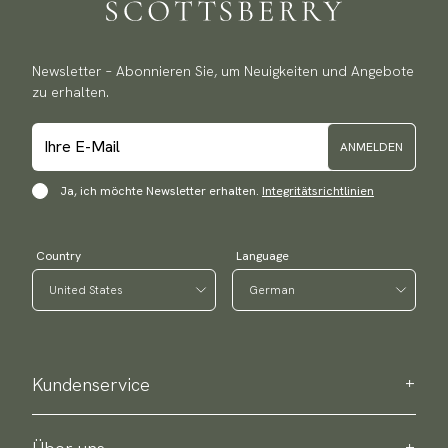
Newsletter – Abonnieren Sie, um Neuigkeiten und Angebote
zu erhalten.
ANMELDEN
Ja, ich möchte Newsletter erhalten.
Integritätsrichtlinien
Country
Language
Kundenservice
Kontaktieren Sie uns
Bestellinformation