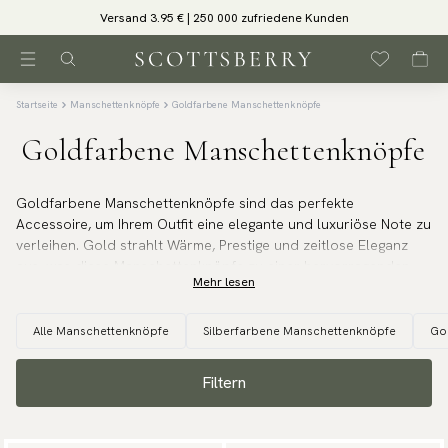
Versand 3.95 € | 250 000 zufriedene Kunden
Startseite
Manschettenknöpfe
Goldfarbene Manschettenknöpfe
Goldfarbene Manschettenknöpfe
Goldfarbene Manschettenknöpfe sind das perfekte
Accessoire, um Ihrem Outfit eine elegante und luxuriöse Note zu
verleihen. Gold strahlt Wärme, Prestige und zeitlose Eleganz
aus, was diese Manschettenknöpfe zu einer hervorragenden
Mehr lesen
Wahl für formelle Anlässe wie Hochzeiten, Galas oder
Geschäftsessen macht. Sie passen besonders gut zu
Marineblau, Dunkelgrau oder tiefen Grüntönen, wo der goldene
Alle Manschettenknöpfe
Silberfarbene Manschettenknöpfe
Go
Farbton besonders gut zur Geltung kommt. Wählen Sie
zwischen klassischen, schlichten Designs oder aufwendigeren
Filtern
und einzigartigen Modellen, die Ihrem persönlichen Stil
entsprechen.