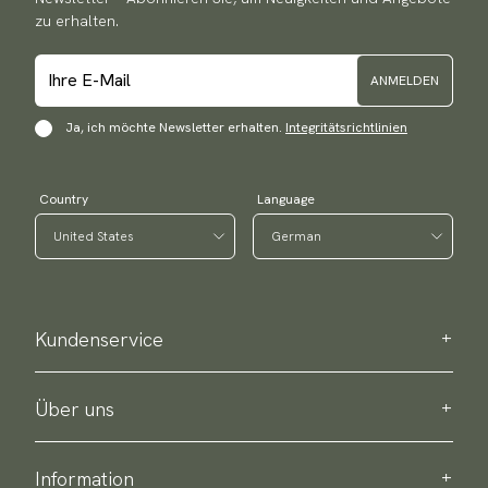
zu erhalten.
ANMELDEN
Ja, ich möchte Newsletter erhalten.
Integritätsrichtlinien
Country
Language
Kundenservice
Kontaktieren Sie uns
Bestellinformation
Über uns
Über Scottsberry
Nachhaltigkeit
Information