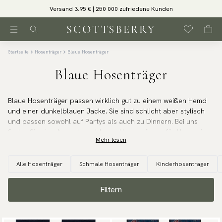
Versand 3.95 € | 250 000 zufriedene Kunden
Startseite
Hosenträger
Blaue Hosenträger
Blaue Hosenträger
Blaue Hosenträger passen wirklich gut zu einem weißen Hemd
und einer dunkelblauen Jacke. Sie sind schlicht aber stylisch
und passen sowohl auf Partys als auch zu Dinnern. Bei uns
finden Sie eine Auswahl an blauen Hosenträgern für Herren in
Mehr lesen
verschiedenen Materialien und Mustern für alle Gelegenheiten.
Alle Hosenträger
Schmale Hosenträger
Kinderhosenträger
Filtern