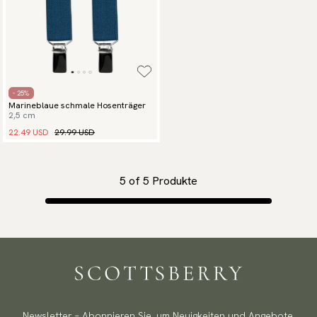
- 25%
Marineblaue schmale Hosenträger
2,5 cm
22.49 USD
29.99 USD
5
of
5
Produkte
Newsletter – Abonnieren Sie, um Neuigkeiten und Angebote