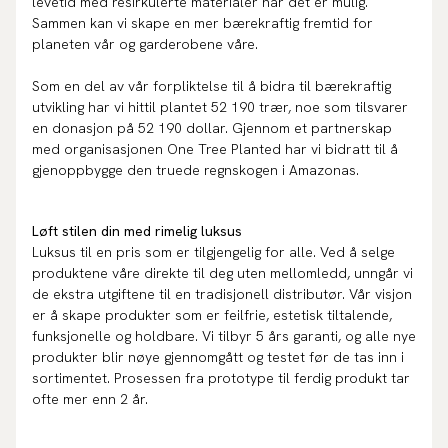
levetid med resirkulerte materialer når det er mulig.
Sammen kan vi skape en mer bærekraftig fremtid for
planeten vår og garderobene våre.
Som en del av vår forpliktelse til å bidra til bærekraftig
utvikling har vi hittil plantet 52 190 trær, noe som tilsvarer
en donasjon på 52 190 dollar. Gjennom et partnerskap
med organisasjonen One Tree Planted har vi bidratt til å
gjenoppbygge den truede regnskogen i Amazonas.
Løft stilen din med rimelig luksus
Luksus til en pris som er tilgjengelig for alle. Ved å selge
produktene våre direkte til deg uten mellomledd, unngår vi
de ekstra utgiftene til en tradisjonell distributør. Vår visjon
er å skape produkter som er feilfrie, estetisk tiltalende,
funksjonelle og holdbare. Vi tilbyr 5 års garanti, og alle nye
produkter blir nøye gjennomgått og testet før de tas inn i
sortimentet. Prosessen fra prototype til ferdig produkt tar
ofte mer enn 2 år.