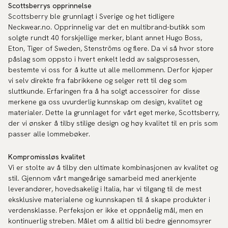
Scottsberrys opprinnelse
Scottsberry ble grunnlagt i Sverige og het tidligere
Neckwear.no. Opprinnelig var det en multibrand-butikk som
solgte rundt 40 forskjellige merker, blant annet Hugo Boss,
Eton, Tiger of Sweden, Stenströms og flere. Da vi så hvor store
påslag som oppsto i hvert enkelt ledd av salgsprosessen,
bestemte vi oss for å kutte ut alle mellommenn. Derfor kjøper
vi selv direkte fra fabrikkene og selger rett til deg som
sluttkunde. Erfaringen fra å ha solgt accessoirer for disse
merkene ga oss uvurderlig kunnskap om design, kvalitet og
materialer. Dette la grunnlaget for vårt eget merke, Scottsberry,
der vi ønsker å tilby stilige design og høy kvalitet til en pris som
passer alle lommebøker.
Kompromissløs kvalitet
Vi er stolte av å tilby den ultimate kombinasjonen av kvalitet og
stil. Gjennom vårt mangeårige samarbeid med anerkjente
leverandører, hovedsakelig i Italia, har vi tilgang til de mest
eksklusive materialene og kunnskapen til å skape produkter i
verdensklasse. Perfeksjon er ikke et oppnåelig mål, men en
kontinuerlig streben. Målet om å alltid bli bedre gjennomsyrer