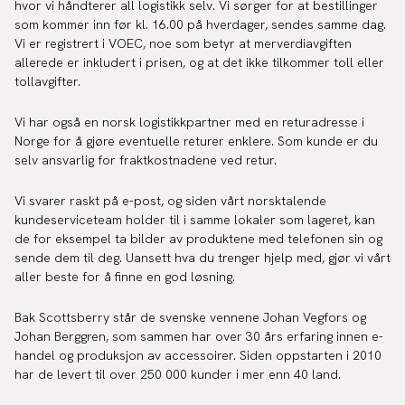
hvor vi håndterer all logistikk selv. Vi sørger for at bestillinger
som kommer inn før kl. 16.00 på hverdager, sendes samme dag.
Vi er registrert i VOEC, noe som betyr at merverdiavgiften
allerede er inkludert i prisen, og at det ikke tilkommer toll eller
tollavgifter.
Vi har også en norsk logistikkpartner med en returadresse i
Norge for å gjøre eventuelle returer enklere. Som kunde er du
selv ansvarlig for fraktkostnadene ved retur.
Vi svarer raskt på e-post, og siden vårt norsktalende
kundeserviceteam holder til i samme lokaler som lageret, kan
de for eksempel ta bilder av produktene med telefonen sin og
sende dem til deg. Uansett hva du trenger hjelp med, gjør vi vårt
aller beste for å finne en god løsning.
Bak Scottsberry står de svenske vennene Johan Vegfors og
Johan Berggren, som sammen har over 30 års erfaring innen e-
handel og produksjon av accessoirer. Siden oppstarten i 2010
har de levert til over 250 000 kunder i mer enn 40 land.