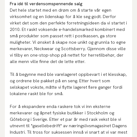
Fra idé til verdensomspennende salg
Det hele startet med en drøm om å starte vår egen
virksomhet og en lidenskap for å kle seg godt. Derfor
virket det som den perfekte forretningsideen da vi startet i
2010. Et raskt voksende e-handelsmarked kombinert med
små produkter som passet rett i postkassen, ga store
muligheter. Vi ønsket å skape noe unikt og grunnla to egne
merkevarer, Neckwear og Scottsberry. Gjennom disse ville
vi tilby en one-stop-shop på nettet for herretilbehør, der
alle menn ville finne det de lette etter.
Til å begynne med ble varelageret oppbevart i et klesskap,
og ordrene ble pakket på en seng. Etter hvert som
selskapet vokste, måtte vi flytte lageret flere ganger fordi
lokalene raskt ble for små.
For å ekspandere enda raskere tok vi inn eksterne
merkevarer og åpnet fysiske butikker i Stockholm og
Göteborg i Sverige. Etter et par år med rask vekst ble vi
utnevnt til "gasellebedrift" av næringslivsmagasinet Dagens
Industri. Til tross for suksessen innså vi snart at vi var mest