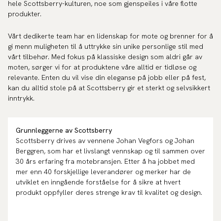
hele Scottsberry-kulturen, noe som gjenspeiles i våre flotte
produkter.
Vårt dedikerte team har en lidenskap for mote og brenner for å
gi menn muligheten til å uttrykke sin unike personlige stil med
vårt tilbehør. Med fokus på klassiske design som aldri går av
moten, sørger vi for at produktene våre alltid er tidløse og
relevante. Enten du vil vise din eleganse på jobb eller på fest,
kan du alltid stole på at Scottsberry gir et sterkt og selvsikkert
inntrykk.
Grunnleggerne av Scottsberry
Scottsberry drives av vennene Johan Vegfors og Johan
Berggren, som har et livslangt vennskap og til sammen over
30 års erfaring fra motebransjen. Etter å ha jobbet med
mer enn 40 forskjellige leverandører og merker har de
utviklet en inngående forståelse for å sikre at hvert
produkt oppfyller deres strenge krav til kvalitet og design.