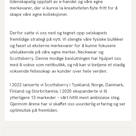
lidenskapelig opptatt av e-handel og våre egne
merkevarer, der vi kunne la kreativiteten flyte fritt for å
skape våre egne kolleksjoner.
Derfor satte vi oss ned og tegnet opp selskapets
fremtidige strategi på nytt. Vi stengte våre fysiske butikker
og faset ut eksterne merkevarer for å kunne fokusere
utelukkende på våre egne merker, Neckwear og
Scottsberry. Denne modige beslutningen har hjulpet oss
med å vokse som nettbutikk, og nå kan vi betjene et stadig
voksende fellesskap av kunder over hele verden.
I 2022 lanserte vi Scottsberry i Tyskland, Norge, Danmark,
Finland og Storbritannia. I 2025 ekspanderte vi til
ytterligere 13 markeder – vårt hittil mest ambisiøse steg.
Gjennom årene har vi skaffet oss uvurderlig erfaring og ser
optimistisk på fremtiden.