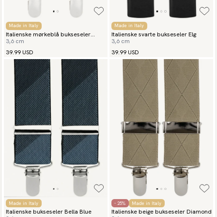
Made in Italy
Made in Italy
Italienske mørkeblå bukseseler
Italienske svarte bukseseler Elg
3,6 cm
3,6 cm
paisley
39.99 USD
39.99 USD
Made in Italy
- 25%
Made in Italy
Italienske bukseseler Bella Blue
Italienske beige bukseseler Diamond