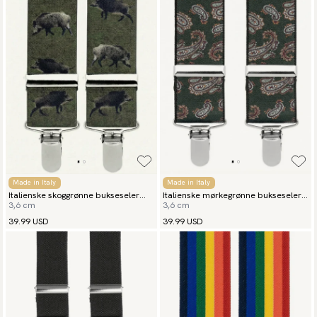
Made in Italy
Made in Italy
Italienske skoggrønne bukseseler
Italienske mørkegrønne bukseseler
3,6 cm
3,6 cm
Villsvin
paisley
39.99 USD
39.99 USD