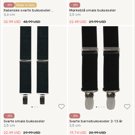
- 25%
Made in Italy
- 25%
Italienske svarte bukseseler
Mørkeblå smale bukseseler
3,6 cm
2,5 cm
Diamond
32.99 USD
43.99 USD
22.49 USD
29.99 USD
- 25%
- 25%
Svarte smale bukseseler
Svarte barnebukseseler 2-13 år
2,5 cm
2,5 cm
22.49 USD
29.99 USD
15.74 USD
20.99 USD