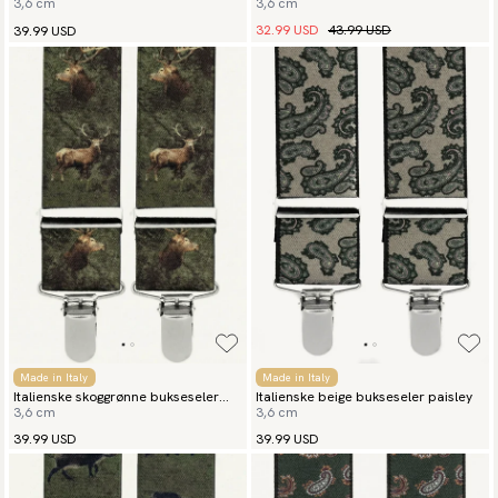
3,6 cm
3,6 cm
32.99 USD
43.99 USD
39.99 USD
Made in Italy
Made in Italy
Italienske skoggrønne bukseseler
Italienske beige bukseseler paisley
3,6 cm
3,6 cm
Hjort
39.99 USD
39.99 USD