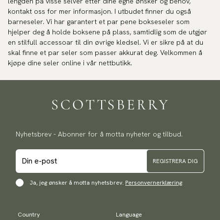
lengden på visse selver etter dine egne ønsker og behov,
kontakt oss for mer informasjon. I utbudet finner du også
barneseler. Vi har garantert et par pene bokseseler som
hjelper deg å holde boksene på plass, samtidlig som de utgjør
en stilfull accessoar til din øvrige kledsel. Vi er sikre på at du
skal finne et par seler som passer akkurat deg. Velkommen å
kjøpe dine seler online i vår nettbutikk.
Nyhetsbrev - Abonner for å motta nyheter og tilbud.
REGISTRERA DIG
Ja, jeg ønsker å motta nyhetsbrev.
Personvernerklæring
Country
Language