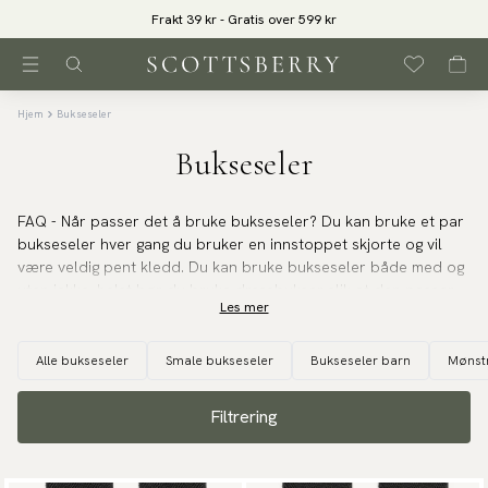
Frakt 39 kr - Gratis over 599 kr
Hjem
Bukseseler
Bukseseler
FAQ - Når passer det å bruke bukseseler?
Du kan bruke et par
bukseseler hver gang du bruker en innstoppet skjorte og vil
være veldig pent kledd. Du kan bruke bukseseler både med og
uten jakke, helst bør du bruke dressbukser slik at den passer
Les mer
godt sammen. Hvis du skal på middag eller fest, passer
bukseselene perfekt. Bruk av seler som motetilbehør på
jobben er ikke et stilbrudd, men vil sannsynligvis få kollegene til
Alle bukseseler
Smale bukseseler
Bukseseler barn
Mønst
å heve øyenbrynene. Men hvis du jobber innen bank og finans,
er det ingen rare ting, siden det er et klassisk Wall-Street-
Filtrering
utseende. Bruk av bukseseler til en jeans ville ikke se bra ut. Du
skal heller ikke kombinere et par seler og et belte, men må
velge det ene eller det andre. Et par seler passer perfekt til et