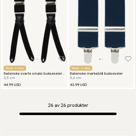
Made in Italy
Made in Italy
Italienske svarte smale bukseseler
Italienske mørkeblå bukseseler
2,5 cm
3,6 cm
med knappefeste
44.99 USD
43.99 USD
26
av
26
produkter