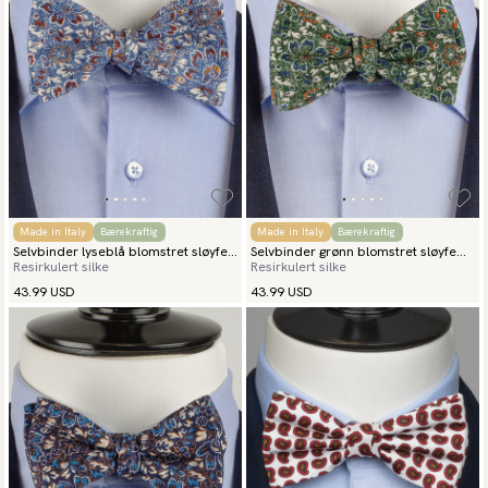
Made in Italy
Bærekraftig
Made in Italy
Bærekraftig
Selvbinder lyseblå blomstret sløyfe
Selvbinder grønn blomstret sløyfe
Resirkulert silke
Resirkulert silke
fiori
fiori
43.99 USD
43.99 USD