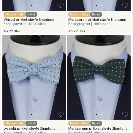
Made in Italy
Nyhet
Made in Italy
Nyhet
Vinrød prikket sløyfe Shantung
Mørkebrun prikket sløyfe Shantung
Ferdigknyttet | 100% silke
Ferdigknyttet | 100% silke
43.99 USD
43.99 USD
Made in Italy
Nyhet
Made in Italy
Nyhet
Lyseblå prikket sløyfe Shantung
Mørkegrønn prikket sløyfe Shantung
Ferdigknyttet | 100% silke
Ferdigknyttet | 100% silke