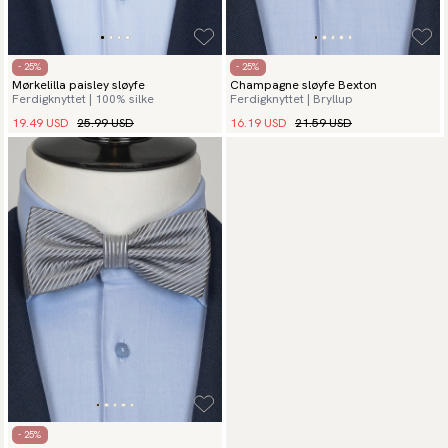
- 25%
- 25%
Mørkelilla paisley sløyfe
Champagne sløyfe Bexton
Ferdigknyttet | 100% silke
Ferdigknyttet | Bryllup
19.49 USD
25.99 USD
16.19 USD
21.59 USD
- 25%