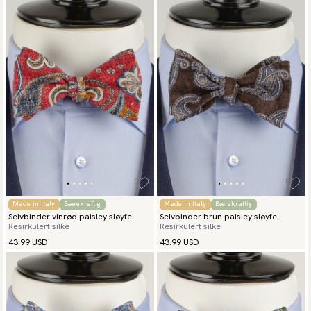
Made in Italy
Bærekraftig
Made in Italy
Bærekraftig
Selvbinder vinrød paisley sløyfe
Selvbinder brun paisley sløyfe
Resirkulert silke
Resirkulert silke
monza
bergamo
43.99 USD
43.99 USD