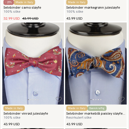
- 25%
Made in Italy
Made in Italy
Selvbinder camo sløyfe
Selvbinder mørkegrønn julesløyfe
100% silke
100% silke
32.99 USD
43.99 USD
43.99 USD
Made in Italy
Made in Italy
Bærekraftig
Selvbinder vinrød julesløyfe
Selvbinder mørkeblå paisley sløyfe
100% silke
Resirkulert silke
toscana
43.99 USD
43.99 USD