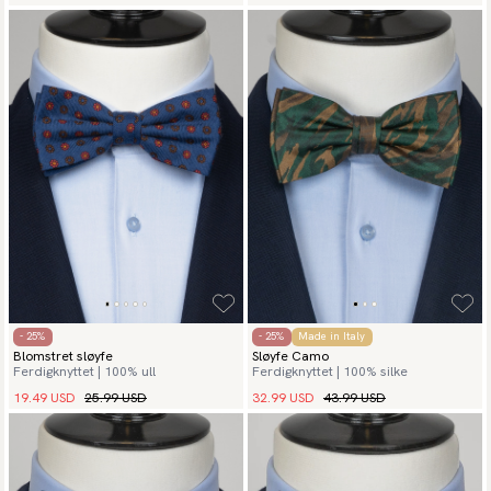
- 25%
- 25%
Made in Italy
Blomstret sløyfe
Sløyfe Camo
Ferdigknyttet | 100% ull
Ferdigknyttet | 100% silke
19.49 USD
25.99 USD
32.99 USD
43.99 USD