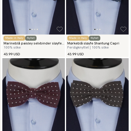
Made in Italy
Nyhet
Made in Italy
Nyhet
Marineblå paisley selvbinder sløyfe
Mørkeblå sløyfe Shantung Capri
100% silke
Ferdigknyttet | 100% silke
Palermo
43.99 USD
43.99 USD