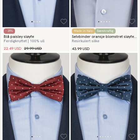
- 25%
Made in Italy
Bærekraftig
Blå paisley sløyfe
Selvbinder oransje blomstret sløyfe
Ferdigknyttet | 100% ull
Resirkulert silke
fiori
22.49 USD
29.99 USD
43.99 USD