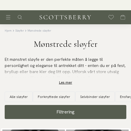
Hjem
Sløyfer
Mønstrede sløyfer
Mønstrede sløyfer
Et mønstret sløyfe er den perfekte måten å legge til
personlighet og eleganse til antrekket ditt - enten du er på fest,
bryllup eller bare kler deg litt opp. Utforsk vårt store utvalg
med mange stilige design i silke, ull og bomull.
Les mer
Alle sløyfer
Forknyttede sløyfer
Selvbinder sløyfer
Ensfar
Filtrering