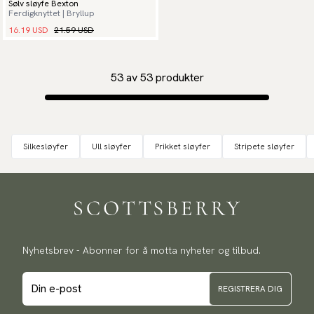
Sølv sløyfe Bexton
Ferdigknyttet | Bryllup
16.19 USD
21.59 USD
53
av
53
produkter
Silkesløyfer
Ull sløyfer
Prikket sløyfer
Stripete sløyfer
Nyhetsbrev - Abonner for å motta nyheter og tilbud.
REGISTRERA DIG