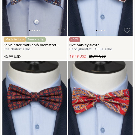
Made in Italy
Bærekraftig
- 25%
Selvbinder mørkeblå blomstret
Hvit paisley sløyfe
Resirkulert silke
Ferdigknyttet | 100% silke
sløyfe fiori
19.49 USD
25.99 USD
43.99 USD