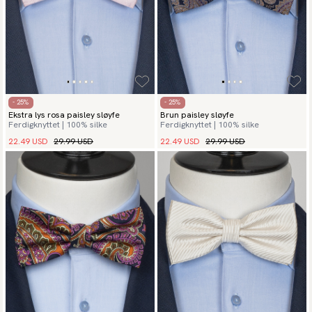
- 25%
- 25%
Ekstra lys rosa paisley sløyfe
Brun paisley sløyfe
Ferdigknyttet | 100% silke
Ferdigknyttet | 100% silke
22.49 USD
29.99 USD
22.49 USD
29.99 USD