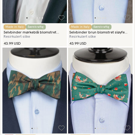
Made in Italy
Bærekraftig
Made in Italy
Bærekraftig
Selvbinder mørkeblå blomstret
Selvbinder brun blomstret sløyfe
Resirkulert silke
Resirkulert silke
sløyfe spezia
spezia
43.99 USD
43.99 USD