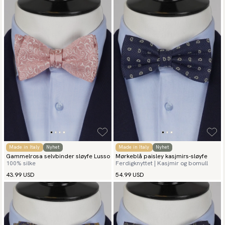
Made in Italy
Nyhet
Made in Italy
Nyhet
Gammelrosa selvbinder sløyfe Lusso
Mørkeblå paisley kasjmirs-sløyfe
100% silke
Ferdigknyttet | Kasjmir og bomull
43.99 USD
54.99 USD