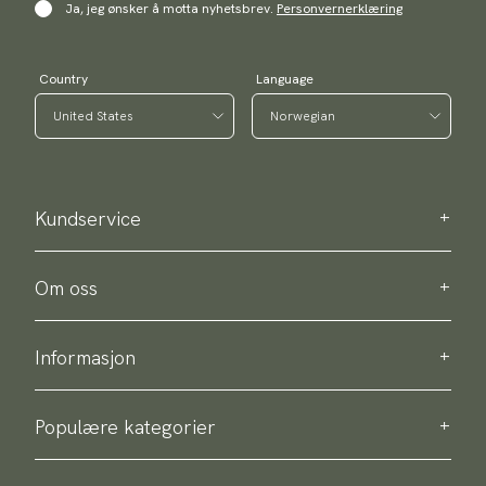
Ja, jeg ønsker å motta nyhetsbrev.
Personvernerklæring
Country
Language
Kundservice
Kontakt oss
Kjøpsinformasjon
Om oss
Om Scottsberry
Bærekraft
Informasjon
Personvernpolicy
Levering
Om produktene våre
Retur og bytte
Populære kategorier
Kjøpsvilkor
Slips