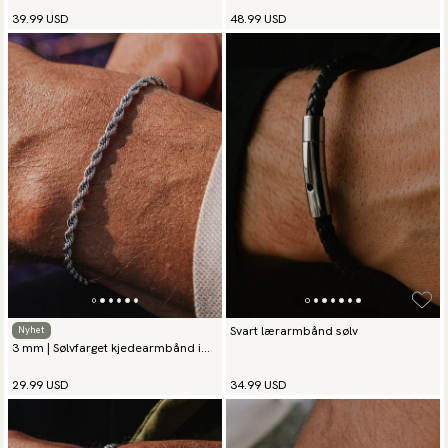
39.99 USD
48.99 USD
Svart lærarmbånd sølv
Nyhet
3 mm | Sølvfarget kjedearmbånd i
rustfritt stål
29.99 USD
34.99 USD