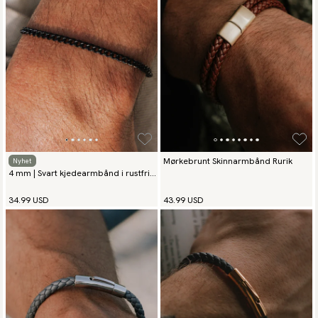
Mørkebrunt Skinnarmbånd Rurik
Nyhet
4 mm | Svart kjedearmbånd i rustfritt
stål
34.99 USD
43.99 USD