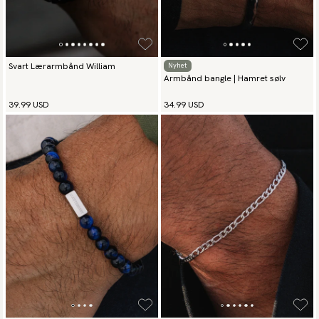
Svart Lærarmbånd William
Nyhet
Armbånd bangle | Hamret sølv
39.99 USD
34.99 USD