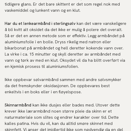
tidligere glans. Er det bare skittent er det som regel nok med
vaskemiddel og lunkent vann og en klut.
Har du et lenkearmbånd i sterlingsølv
kan det være vanskeligere
å bli kvitt alt oksidet da det ikke er mulig å polere det overalt.
Så er det en annen metode som er effektiv. Legg armbåndet på
aluminiumsfolie i en bolle. Dryss rikelig med natron eller
bikarbonat på armbåndet og hell deretter kokende vann over.
La virke i ca. 15 minutter og skyll deretter av armbåndet med
vann og tørk av med en klut. Oksydet vil da ha blitt overført via
en kjemisk prosess til aluminiumsfolien.
Ikke oppbevar sølvarmbånd sammen med andre sølvsmykker
da det fremskynder oksidasjonen. De oppbevares best
enkeltvis i en boks eller i en fløyelspose.
Skinnarmbånd
kan ikke dusjes eller bades med. Utover dette
krever ikke lærarmbånd noen større pleie da skinn er et
naturmateriale som slites og endrer karakter over tid. Dette
kalles patina. Hvis du vil, kan du alltid smøre skinnet med
skinnfett. Vi anser det imidlertid ikke som nødvendig da en del