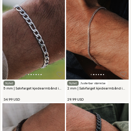
Nyhet
Nyhet
Justerbar størrelse
5 mm | Sølvfarget kjedearmbånd i
2 mm | Sølvfarget kjedearmbånd i
rustfritt stål
rustfritt stål
34.99 USD
29.99 USD