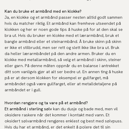
Kan du bruke et armbånd med en klokke?
Ja, en klokke og et armbånd passer nesten alltid godt sammen
hvis du matcher riktig. Et armbånd kan fremheve utseendet på
klokken og her er noen gode tips å huske på for at den skal se
bra ut. Hvis du bruker en klokke med et lærarmbånd, bruk et
bangle armbånd eller et steinarmbånd. Å bruke skinn på skinn
er ikke et stilbrudd, men ser rett og slett ikke like bra ut. Bruk
da heller lærarmbåndet på den andre armen. Bruker du en
klokke med metallarmbånd, så velg et armbånd i skinn, steiner
eller garn. På denne måten oppnår du en balanse i antrekket
ditt som vanligvis gjør at alt ser bedre ut. En annen ting å huske
på er at dersom klokken for eksempel er gullfarget, må
armbåndet også være gullfarget, eller at metalldetaljene på
armbåndet er i gull.
Hvordan rengjøre og ta vare på et armbånd?
Et armbånd i sterling sølv
kan du dusje og bade med, men vil
oksidere raskere når det kommer i kontakt med vann. Et
oksidert sølvarmbånd rengjøres enklest og best med sølvpuss.
Hvis du har et armbånd, er det enkelt å polere det til sin