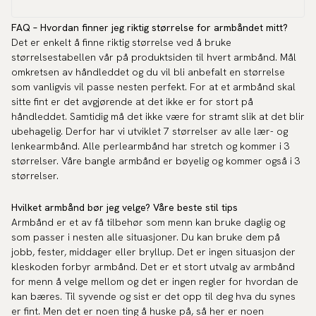
FAQ – Hvordan finner jeg riktig størrelse for armbåndet mitt?
Det er enkelt å finne riktig størrelse ved å bruke
størrelsestabellen vår på produktsiden til hvert armbånd. Mål
omkretsen av håndleddet og du vil bli anbefalt en størrelse
som vanligvis vil passe nesten perfekt. For at et armbånd skal
sitte fint er det avgjørende at det ikke er for stort på
håndleddet. Samtidig må det ikke være for stramt slik at det blir
ubehagelig. Derfor har vi utviklet 7 størrelser av alle lær- og
lenkearmbånd. Alle perlearmbånd har stretch og kommer i 3
størrelser. Våre bangle armbånd er bøyelig og kommer også i 3
størrelser.
Hvilket armbånd bør jeg velge? Våre beste stil tips
Armbånd er et av få tilbehør som menn kan bruke daglig og
som passer i nesten alle situasjoner. Du kan bruke dem på
jobb, fester, middager eller bryllup. Det er ingen situasjon der
kleskoden forbyr armbånd. Det er et stort utvalg av armbånd
for menn å velge mellom og det er ingen regler for hvordan de
kan bæres. Til syvende og sist er det opp til deg hva du synes
er fint. Men det er noen ting å huske på, så her er noen