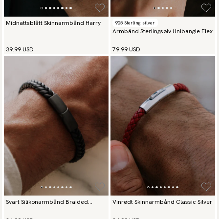
Midnattsblått Skinnarmbånd Harry
925 Sterling silver
Armbånd Sterlingsølv Unibangle Flex
39.99 USD
79.99 USD
Svart Silikonarmbånd Braided
Vinrødt Skinnarmbånd Classic Silver
Essence