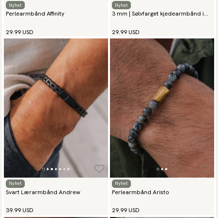
Nyhet
Nyhet
Perlearmbånd Affinity
3 mm | Sølvfarget kjedearmbånd i
rustfritt stål
29.99 USD
29.99 USD
Nyhet
Nyhet
Svart Lærarmbånd Andrew
Perlearmbånd Aristo
39.99 USD
29.99 USD