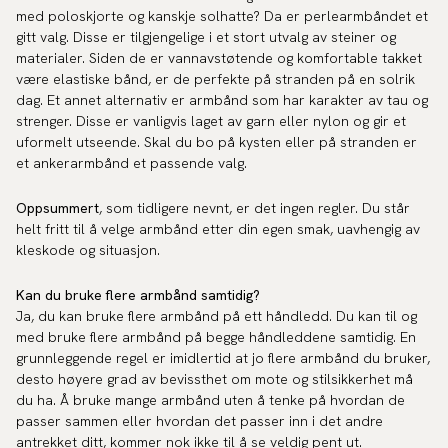
med poloskjorte og kanskje solhatte? Da er perlearmbåndet et
gitt valg. Disse er tilgjengelige i et stort utvalg av steiner og
materialer. Siden de er vannavstøtende og komfortable takket
være elastiske bånd, er de perfekte på stranden på en solrik
dag. Et annet alternativ er armbånd som har karakter av tau og
strenger. Disse er vanligvis laget av garn eller nylon og gir et
uformelt utseende. Skal du bo på kysten eller på stranden er
et ankerarmbånd et passende valg.
Oppsummert
, som tidligere nevnt, er det ingen regler. Du står
helt fritt til å velge armbånd etter din egen smak, uavhengig av
kleskode og situasjon.
Kan du bruke flere armbånd samtidig?
Ja, du kan bruke flere armbånd på ett håndledd. Du kan til og
med bruke flere armbånd på begge håndleddene samtidig. En
grunnleggende regel er imidlertid at jo flere armbånd du bruker,
desto høyere grad av bevissthet om mote og stilsikkerhet må
du ha. Å bruke mange armbånd uten å tenke på hvordan de
passer sammen eller hvordan det passer inn i det andre
antrekket ditt, kommer nok ikke til å se veldig pent ut.