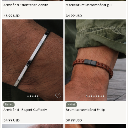
Armbånd Edelstener Zenith
Mørkebrunt lærarmbånd gull
43.99 USD
34.99 USD
Nyhet
Nyhet
Armbånd | Regent Cuff sølv
Brunt lærarmbånd Philip
34.99 USD
39.99 USD