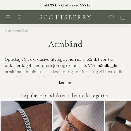
Hjem
Armbånd
Armbånd
Oppdag vårt eksklusive utvalg av
herrearmbånd
, hvor hver
detalj er laget med presisjon og ekspertise. Våre
håndlagde
armbånd
kombinerer stil, kvalitet og komfort – og vi tilbyr alltid
minst
5 års garanti
slik at du kan bære smykkene dine med full
Les mer
trygghet.
Populære produkter i denne kategorien
Armbånd i lær, sølv og stål
Vårt sortiment omfatter
lærarmbånd for herrer
,
sølvarmbånd
for herrer
og
armbånd i rustfritt stål
, samt modeller i stoff og
silikon. Hvert materiale er nøye utvalgt for sin unike følelse,