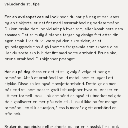
veiledende stil tips.
For en avslappet casual look
hvor du har på deg et par jeans
og en t-skjorte, er det fint med lærarmbånd og perlearmbånd.
Du kan bruke dem individuelt på hver arm, eller kombinere dem
sammen. Det er mulig å blande farger og design fritt etter din
egen smak. Hvis du vil være på den sikre siden, er et
grunnleggende tips å gå i samme fargeskala som skoene dine.
Har du sorte sko blir det fint med sorte armbånd. Brune sko,
brune armbånd. Du skjønner poenget.
Har du på deg dress
er det et stilig valg å velge et bangle
armbånd. Altså et armbånd i solid metall som er laget i ett
stykke. Disse kalles også mansjettarmbånd. Dette gir en mer
påkledd stil som passer godt i situasjoner hvor du ønsker en
litt mer formell look. Link-armbånd er også et utmerket valg da
de signaliserer en mer påkledd stil. Husk å ikke ha for mange
armbånd i en slik situasjon, "less is more" og ett armbånd er
ofte nok.
Bruker du badebukse eller shorts
og har en klassisk ferielook