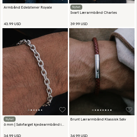
Armbånd Edelstener Royale
Nyhet
Svart Lærarmbånd Charles
43.99 USD
39.99 USD
Brunt Lærarmbånd Klassisk Sølv
Nyhet
6 mm | Sølvfarget kjedearmbånd i
rustfritt stål
34.99 USD
34.99 USD