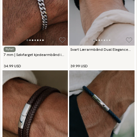
Svart Lærarmbånd Dual Elegance
Nyhet
7 mm | Sølvfarget kjedearmbånd i
Matt Svart
rustfritt stål
34.99 USD
39.99 USD