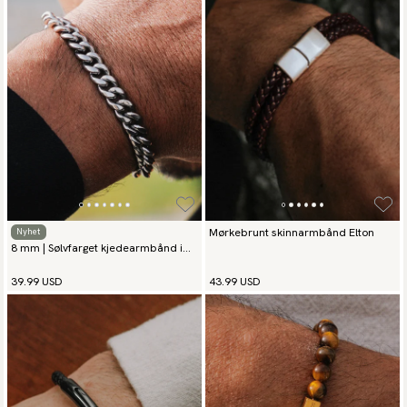
Mørkebrunt skinnarmbånd Elton
Nyhet
8 mm | Sølvfarget kjedearmbånd i
rustfritt stål
39.99 USD
43.99 USD