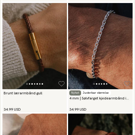
Brunt lærarmbånd gull
Nyhet
Justerbar størrelse
4 mm | Sølvfarget kjedearmbånd i
rustfritt stål
34.99 USD
34.99 USD