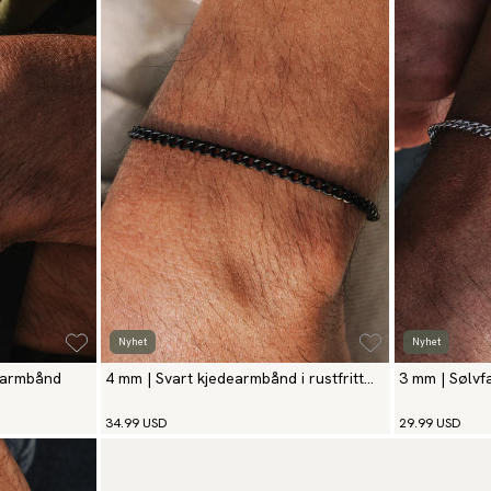
Nyhet
Nyhet
kearmbånd
4 mm | Svart kjedearmbånd i rustfritt
3 mm | Sølvf
stål
rustfritt stål
34.99 USD
29.99 USD