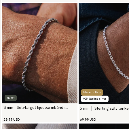
Made in Italy
Nyhet
925 Sterling silver
3 mm | Sølvfarget kjedearmbånd i
5 mm │ Sterling sølv len
rustfritt stål
29.99 USD
69.99 USD