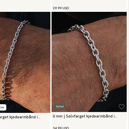
rustfritt stål
29.99 USD
Nyhet
lse
6 mm | Sølvfarget kjedearmbånd i
arget kjedearmbånd i
rustfritt stål
34.99 USD