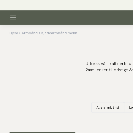
Hjem
Armbånd
Kjedearmbånd menn
Utforsk vårt raffinerte u
2mm lenker til dristige 8
Et tidløst kjeded
Kjede-armbåndet forblir
skandinaviske linjer og 
Alle armbånd
L
Premium materialer b