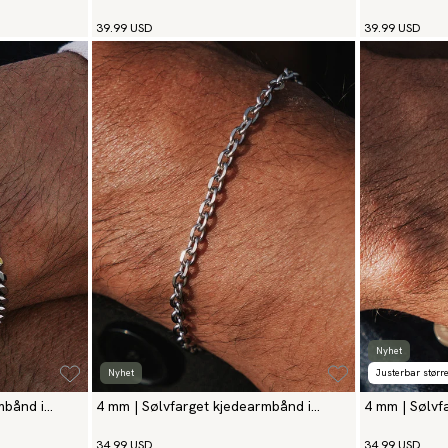
rustfritt stål
stål
39.99 USD
39.99 USD
Nyhet
Nyhet
Justerbar større
mbånd i
4 mm | Sølvfarget kjedearmbånd i
4 mm | Sølvf
rustfritt stål
rustfritt stål
34.99 USD
34.99 USD