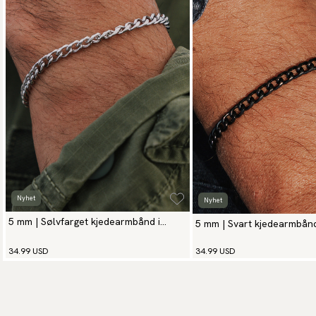
Nyhet
Nyhet
5 mm | Sølvfarget kjedearmbånd i
5 mm | Svart kjedearmbånd 
rustfritt stål
stål
34.99 USD
34.99 USD