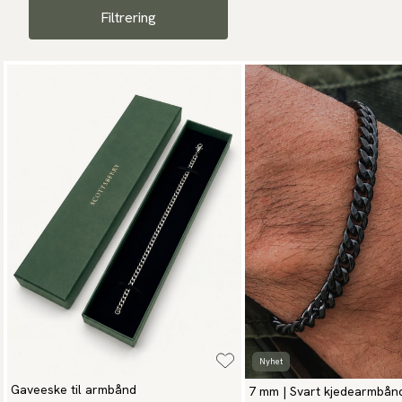
Velg mellom glitrende
st
Filtrering
sofistikasjon. Hvert armb
Finn din perfekte br
Våre kjede-armbånd komme
håndleddet og stilprefer
selvsikkert uttrykk.
Nyhet
Gaveeske til armbånd
7 mm | Svart kjedearmbånd 