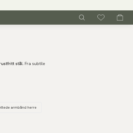
rustfritt stål
. Fra subtile
 arven med rene
lyktige trender.
ettede armbånd herre