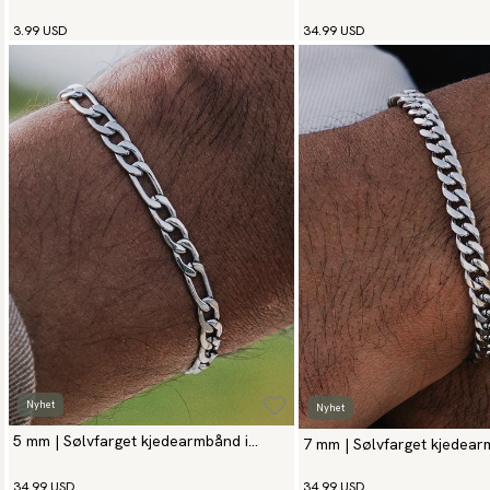
stål
3.99 USD
34.99 USD
Nyhet
Nyhet
5 mm | Sølvfarget kjedearmbånd i
7 mm | Sølvfarget kjedear
rustfritt stål
rustfritt stål
34.99 USD
34.99 USD