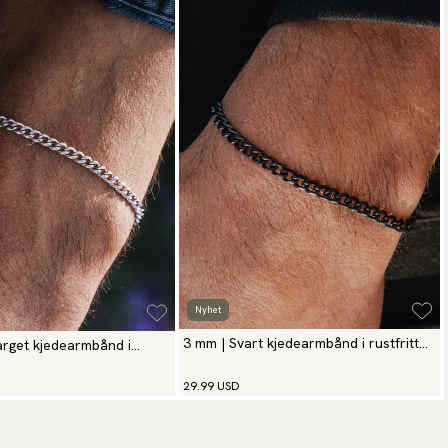
Nyhet
3 mm | Svart kjedearmbånd i rustfritt
arget kjedearmbånd i
stål
29.99 USD