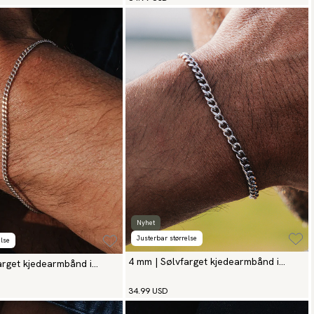
Nyhet
Justerbar størrelse
lse
4 mm | Sølvfarget kjedearmbånd i
arget kjedearmbånd i
rustfritt stål
34.99 USD