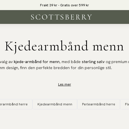
Frakt 39 kr - Gratis over 599 kr
Kjedearmbånd menn
tvalg av
kjede-armbånd for menn
, med både
sterling sølv
og premium
mm design, finn den perfekte bredden for din personlige stil.
esign
Les mer
 en av herremodens mest varige tilbehør. Vår kolleksjon ærer denne
nøye oppmerksomhet på detaljer, og skaper smykker som overskrider f
ærarmbånd herre
Kjedearmbånd menn
Perlearmbånd herre
Fl
ygget for å vare