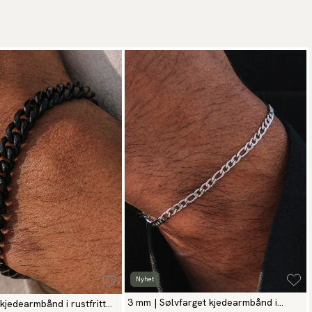
ål
for hverdags
 vår
5-årsgaranti
.
oporsjonen for
alternativer gir et mer
Nyhet
3 mm | Sølvfarget kjedearmbånd i
kjedearmbånd i rustfritt