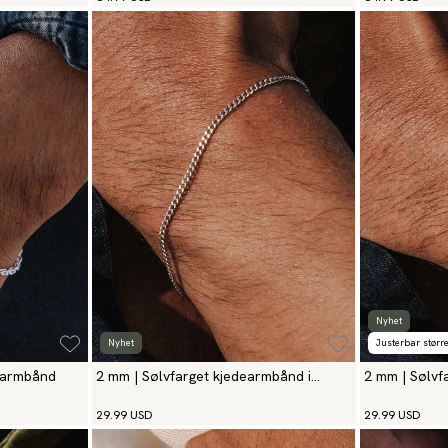
Nyhet
Nyhet
Justerbar større
kearmbånd
2 mm | Sølvfarget kjedearmbånd i
2 mm | Sølvf
rustfritt stål
rustfritt stål
29.99 USD
29.99 USD