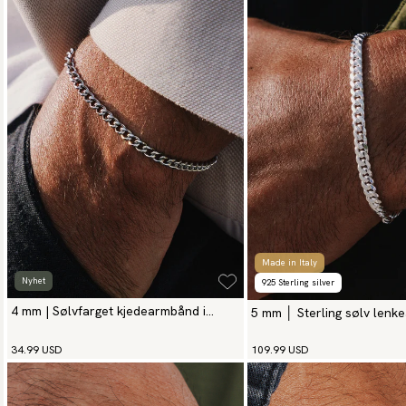
Made in Italy
Nyhet
925 Sterling silver
4 mm | Sølvfarget kjedearmbånd i
5 mm │ Sterling sølv len
rustfritt stål
34.99 USD
109.99 USD