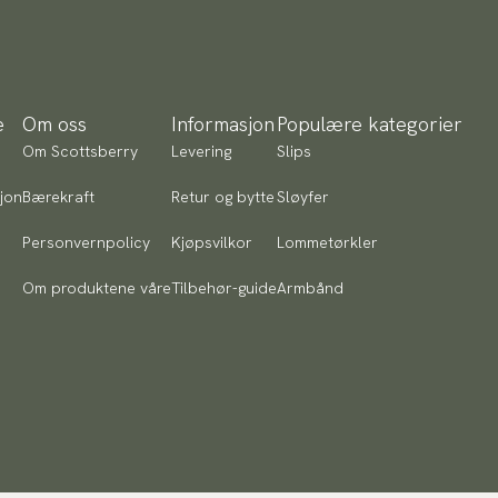
e
Om oss
Informasjon
Populære kategorier
Om Scottsberry
Levering
Slips
jon
Bærekraft
Retur og bytte
Sløyfer
Personvernpolicy
Kjøpsvilkor
Lommetørkler
Om produktene våre
Tilbehør-guide
Armbånd