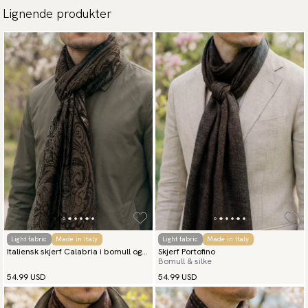
bestiller for mer enn 3000 kr.
Les mer
Lignende produkter
Levering:
39 kr - Gratis frakt ved kjøp over 599 kr
Leveringstid 1-6 hverdage avhengig av forsendelsesmetode.
Les
mer
100 dager åpent kjøp:
Returfrakt betales av deg som kunde.
Les mer
Betalingsmåter:
Vipps, Apple pay, Google pay, Klarna, Kortbetaling, Trustly,
Walley Bedriftsfaktura.
Light fabric
Made in Italy
Light fabric
Made in Italy
Italiensk skjerf Calabria i bomull og
Skjerf Portofino
Bomull & silke
silke
54.99 USD
54.99 USD