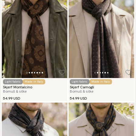
Light fabric
Made in Italy
Light fabric
Made in Italy
Skjerf Montalcino
Skjerf Camogli
Bomull & silke
Bomull & silke
54.99 USD
54.99 USD