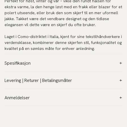
Perfekt for høst, vinter og vår – vikle den rundt halsen for
ekstra varme, la den henge løst med en frakk eller blazer for et
polert utseende, eller bruk den som skjerf til en mer uformell
jakke. Takket være det vendbare designet og den tidløse
elegansen vil dette være en skjerf du ofte bruker.
Laget i Como-distriktet i Italia, kjent for sine tekstilhåndverkere i
verdensklasse, kombinerer denne skjerfen stil, funksjonalitet og
kvalitet på en sømløs måte for enhver anledning.
Spesifikasjon
Farge:
Brun
Levering | Returer | Betalingsmåter
Mønster:
Blomstermønster
Toll & moms
Målinger:
200 x 40 cm
Bestillinger under 3000 kr:
MVA er inkludert i prisen, og du vil
Anmeldelser
Garanti:
5 år
ikke bli belastet for moms eller toll når du mottar pakken.
Pleieanvisninger:
Kun renseri
Bestillinger over 3000 kr:
MVA trekkes fra prisen i kassen, og må
Artikkelnummer:
CSS-29
betales av mottakeren når pakken mottas. Tollgebyrer kan
påløpe. Vi anbefaler at du legger inn flere bestillinger hvis du