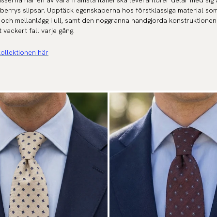
sserna när en av våra främsta italienska leverantörer delar med sig
errys slipsar. Upptäck egenskaperna hos förstklassiga material som
 och mellanlägg i ull, samt den noggranna handgjorda konstruktione
 vackert fall varje gång.
kollektionen här