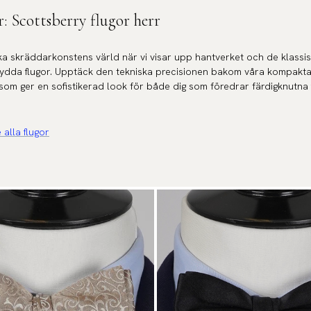
r: Scottsberry flugor herr
enska skräddarkonstens värld när vi visar upp hantverket och de klassi
sydda flugor. Upptäck den tekniska precisionen bakom våra kompakt
, som ger en sofistikerad look för både dig som föredrar färdigknutna
 alla flugor