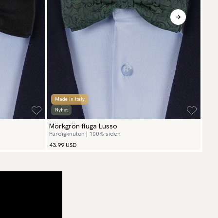
Made in Italy
Mad
Nyhet
Nyh
Mörkgrön fluga Lusso
Ljus
Färdigknuten | 100% siden
Färd
43.99 USD
39.9