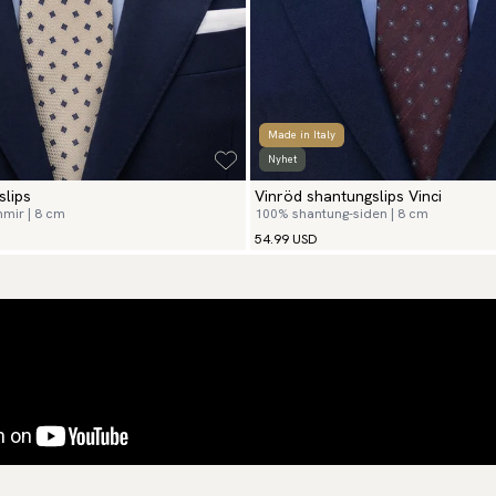
Made in Italy
Nyhet
slips
Vinröd shantungslips Vinci
mir | 8 cm
100% shantung-siden | 8 cm
54.99 USD