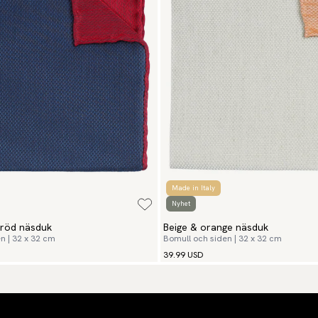
Made in Italy
Nyhet
nröd näsduk
Beige & orange näsduk
n | 32 x 32 cm
Bomull och siden | 32 x 32 cm
39.99 USD