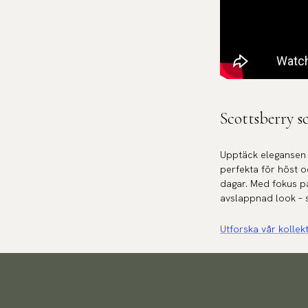
Scottsberry s
Upptäck elegansen i
perfekta för höst o
dagar. Med fokus på
avslappnad look – s
Utforska vår kollek