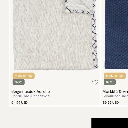
Made in Italy
Made in Italy
Nyhet
Nyhet
Beige näsduk Aurelio
Mörkblå & vi
Handrullad & handsydd
Bomull och side
54.99 USD
39.99 USD