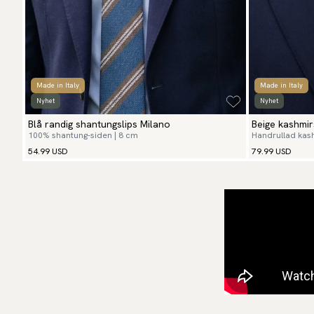
Made in Italy
Made in Italy
Nyhet
Nyhet
Blå randig shantungslips Milano
Beige kashmir
100% shantung-siden | 8 cm
Handrullad kash
54.99 USD
79.99 USD