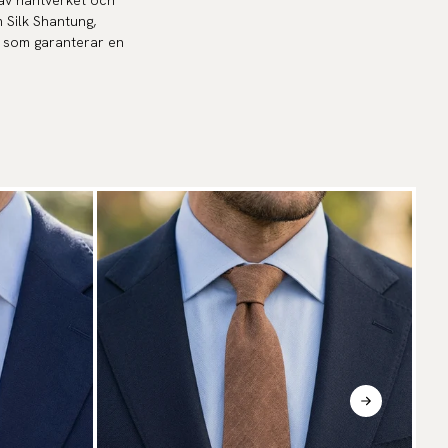
 av hantverket och
 Silk Shantung,
n som garanterar en