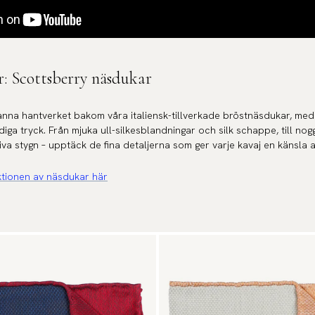
r: Scottsberry näsdukar
anna hantverket bakom våra italiensk-tillverkade bröstnäsdukar, med
iga tryck. Från mjuka ull-silkesblandningar och silk schappe, till no
va stygn – upptäck de fina detaljerna som ger varje kavaj en känsla a
ktionen av näsdukar här