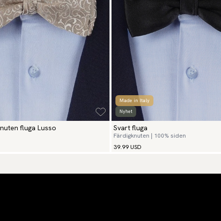
Made in Italy
Nyhet
nuten fluga Lusso
Svart fluga
Färdigknuten | 100% siden
39.99 USD