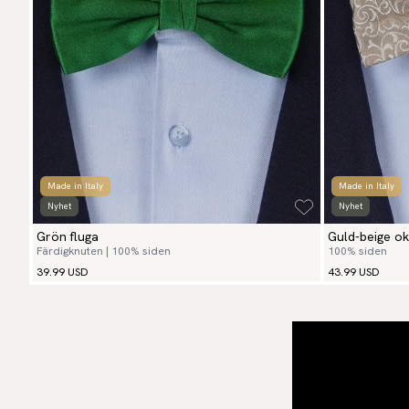
Made in Italy
Made in Italy
Nyhet
Nyhet
Grön fluga
Guld-beige ok
Färdigknuten | 100% siden
100% siden
39.99 USD
43.99 USD