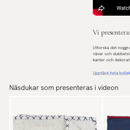
Vi presentera
Utforska det noggr
vävar och dubbelsid
kanter och dekorati
Upptäck hela kolle
Näsdukar som presenteras i videon