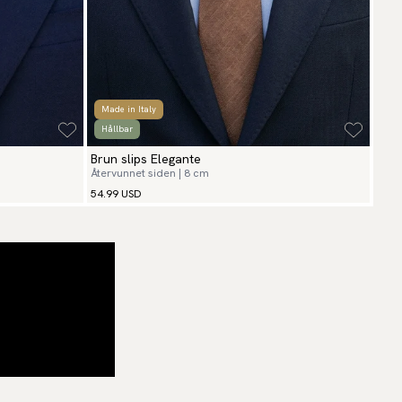
Made in Italy
Mad
Hållbar
Nyh
Brun slips Elegante
Brun
Återvunnet siden | 8 cm
Shan
54.99 USD
54.9