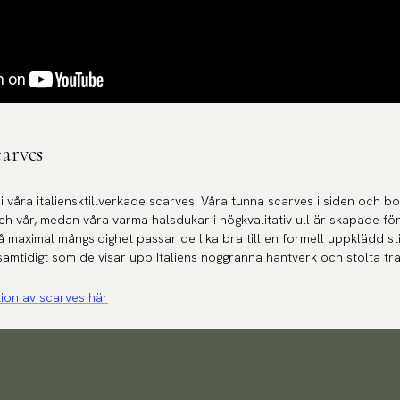
carves
 våra italiensktillverkade scarves. Våra tunna scarves i siden och b
ch vår, medan våra varma halsdukar i högkvalitativ ull är skapade för 
 maximal mångsidighet passar de lika bra till en formell uppklädd stil
amtidigt som de visar upp Italiens noggranna hantverk och stolta tra
tion av scarves här