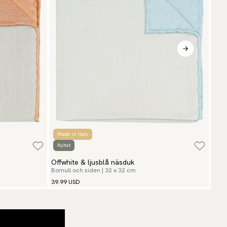
Made in Italy
2 d
Nyhet
Mad
Offwhite & ljusblå näsduk
Mör
Bomull och siden | 32 x 32 cm
Åter
39.99 USD
43.9