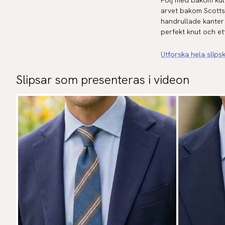
Följ med bakom kuli
arvet bakom Scottsb
handrullade kanter
perfekt knut och ett
Utforska hela slips
Slipsar som presenteras i videon