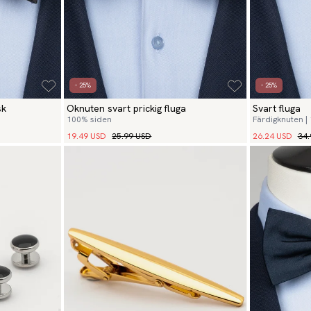
- 25%
- 25%
sk
Oknuten svart prickig fluga
Svart fluga
100% siden
Färdigknuten |
19.49 USD
25.99 USD
26.24 USD
34.