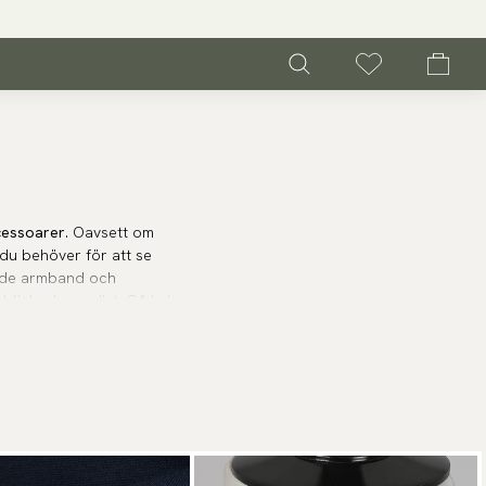
cessoarer
. Oavsett om
t du behöver för att se
lande armband och
blick minnesvärt. Gå in i