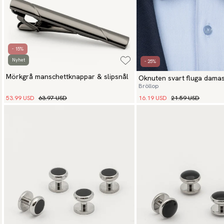
- 15%
Nyhet
- 25%
Mörkgrå manschettknappar & slipsnål
Oknuten svart fluga dama
Bröllop
53.99 USD
63.97 USD
16.19 USD
21.59 USD