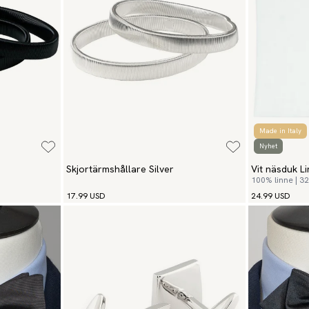
Made in Italy
Nyhet
Skjortärmshållare Silver
Vit näsduk Li
100% linne | 3
17.99 USD
24.99 USD