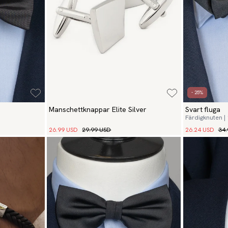
- 25%
Manschettknappar Elite Silver
Svart fluga
Färdigknuten |
26.99 USD
29.99 USD
26.24 USD
34.