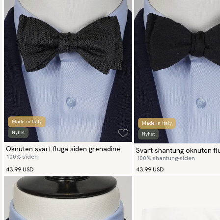
Made in Italy
Made in Italy
Nyhet
Nyhet
Oknuten svart fluga siden grenadine
Svart shantung oknuten fl
100% siden
100% shantung-siden
43.99 USD
43.99 USD