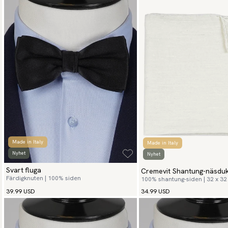
Made in Italy
Made in Italy
Nyhet
Nyhet
Svart fluga
Cremevit Shantung-näsdu
Färdigknuten | 100% siden
100% shantung-siden | 32 x 3
39.99 USD
34.99 USD