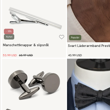
- 15%
Nyhet
Populär
Manschettknappar & slipsnål
Svart Läderarmband Prest
53.99 USD
63.97 USD
43.99 USD