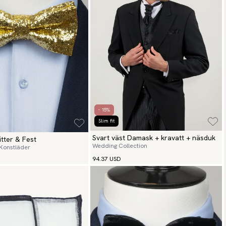
- 15%
Slim fit
Svart väst Damask + kravatt + näsduk
itter & Fest
Wedding Collection
 Konstläder
94.37 USD