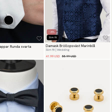
- 25%
Slim fit
Damask Bröllopsväst Marinblå
appar Runda svarta
Slim fit | Wedding
41.99 USD
55.99 USD