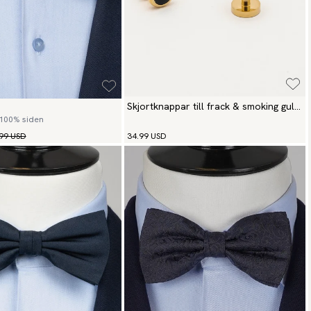
Skjortknappar till frack & smoking guld
 100% siden
& svart
99 USD
34.99 USD