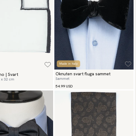
Made in Italy
Oknuten svart fluga sammet
no | Svart
Sammet
2 x 32 cm
54.99 USD