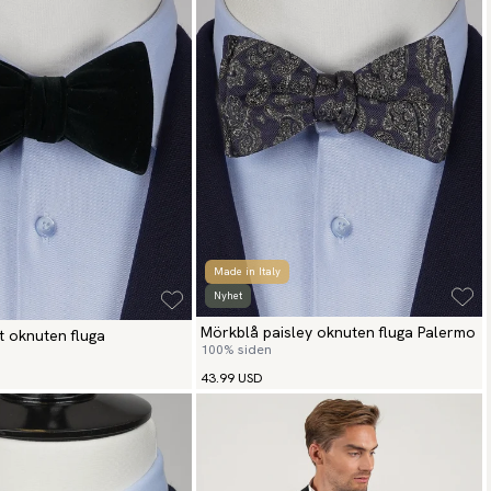
Made in Italy
Nyhet
Mörkblå paisley oknuten fluga Palermo
 oknuten fluga
100% siden
43.99 USD