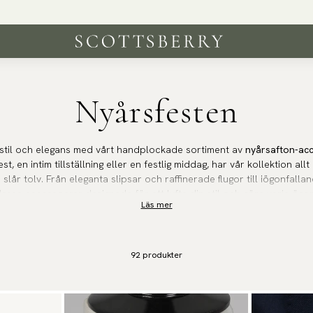
Nyårsfesten
d stil och elegans med vårt handplockade sortiment av
nyårsafton-ac
t, en intim tillställning eller en festlig middag, har vår kollektion all
 slår tolv. Från eleganta slipsar och raffinerade flugor till iögonfal
dessa accessoarer designade för att lyfta din stil och göra varje ögon
Läs mer
troende, charm och felfri stil.
92
produkter