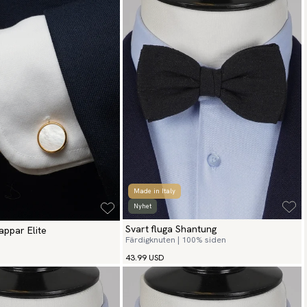
Made in Italy
Nyhet
Svart fluga Shantung
ppar Elite
Färdigknuten | 100% siden
43.99 USD