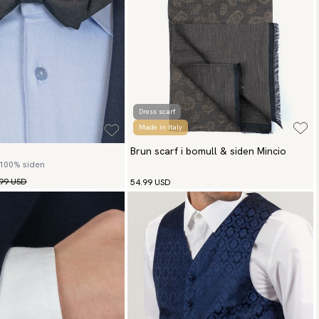
Dress scarf
Made in Italy
Brun scarf i bomull & siden Mincio
 100% siden
99 USD
54.99 USD