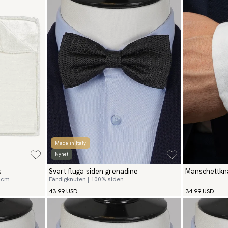
Made in Italy
Nyhet
k
Svart fluga siden grenadine
Manschettkna
2 cm
Färdigknuten | 100% siden
43.99 USD
34.99 USD