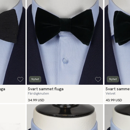
Nyhet
Nyhet
uga
Svart sammet fluga
Svart sammet
Färdigknuten
Velvet
34.99 USD
43.99 USD