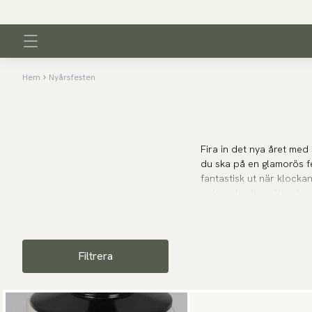
Frakt 39 kr - Gratis över 600 kr
Hem
Nyårsfesten
Fira in det nya året me
du ska på en glamorös fes
fantastisk ut när klockan
polerade slipsnålar, är 
det nya året med självför
Filtrera