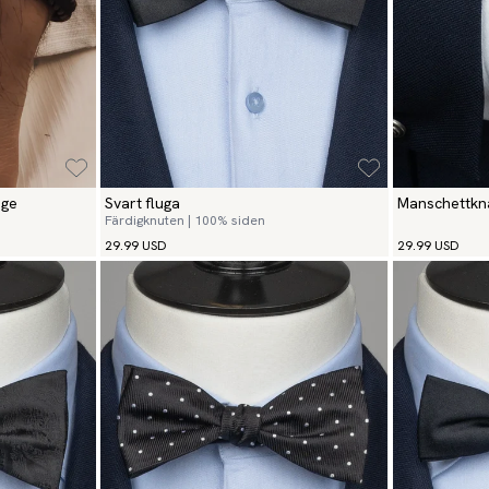
ige
Svart fluga
Manschettkn
Färdigknuten | 100% siden
29.99 USD
29.99 USD