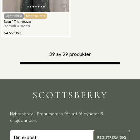
Light fabric
Made in Italy
Scarf Tremezzo
Bomull & siden
54.99 USD
29
av
29
produkter
Nyhetsbrev - Prenumerera för att få nyheter &
erbjudanden.
REGISTRERA DIG