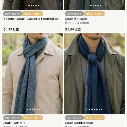
Light fabric
Made in Italy
Light fabric
Made in Italy
Italiensk scarf Calabria i bomull och
Scarf Bellagio
Bomull & siden
siden
54.99 USD
54.99 USD
Light fabric
Made in Italy
Light fabric
Made in Italy
Scarf Cortona
Scarf Monterosso
Bomull & siden
Bomull & siden