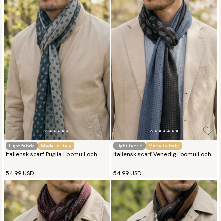
Light fabric
Made in Italy
Light fabric
Made in Italy
Italiensk scarf Puglia i bomull och
Italiensk scarf Venedig i bomull och
siden
siden
54.99 USD
54.99 USD