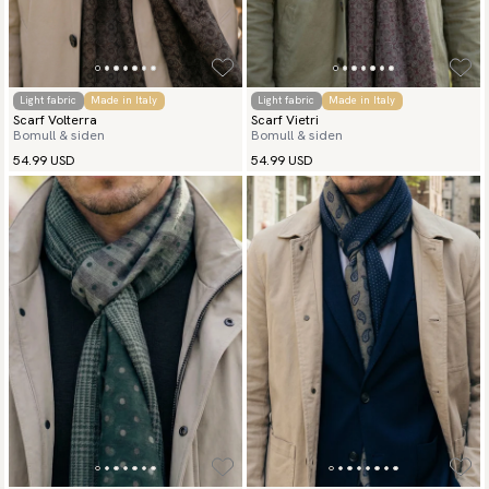
Light fabric
Made in Italy
Light fabric
Made in Italy
Scarf Volterra
Scarf Vietri
Bomull & siden
Bomull & siden
54.99 USD
54.99 USD