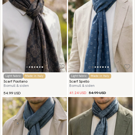
Light fabric
Made in Italy
Light fabric
Made in Italy
Scarf Positano
Scarf Spello
Bomull & siden
Bomull & siden
41.24 USD
54.99 USD
54.99 USD