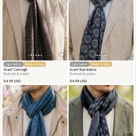
Light fabric
Made in Italy
Light fabric
Made in Italy
Scarf Camogli
Scarf Bardolino
Bomull & siden
Bomull & siden
54.99 USD
54.99 USD