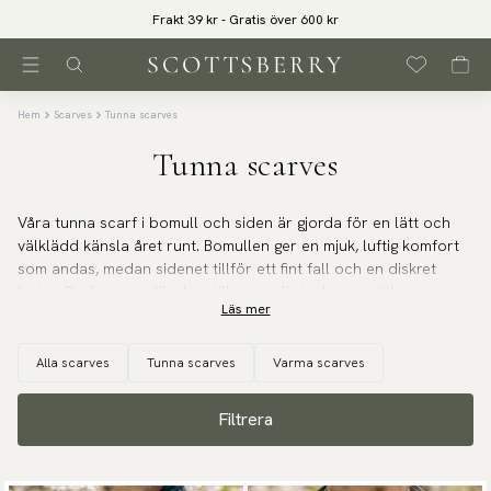
Frakt 39 kr - Gratis över 600 kr
Hem
Scarves
Tunna scarves
Tunna scarves
Våra tunna scarf i bomull och siden är gjorda för en lätt och
välklädd känsla året runt. Bomullen ger en mjuk, luftig komfort
som andas, medan sidenet tillför ett fint fall och en diskret
lyster. De fungerar lika bra till en vanlig jacka som till en mer
Läs mer
uppklädd look, när du vill addera en snygg detalj utan att det
känns varmt eller tungt.
Alla scarves
Tunna scarves
Varma scarves
Filtrera