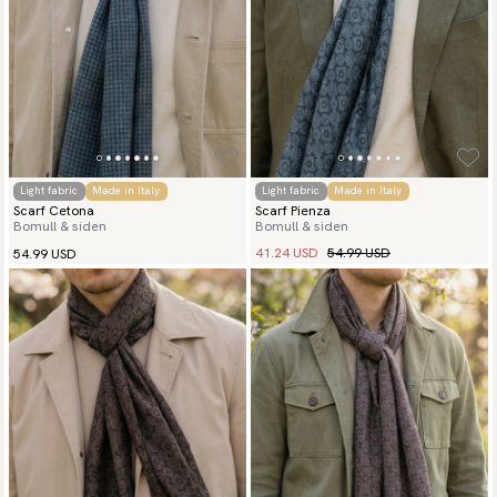
Light fabric
Made in Italy
Light fabric
Made in Italy
Scarf Cetona
Scarf Pienza
Bomull & siden
Bomull & siden
41.24 USD
54.99 USD
54.99 USD