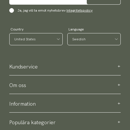
Ja, jag vill ta emot nyhetsbrev
Integritetspolicy
Country
Language
Kundservice
Kontakta oss
Köpinformation
Om oss
Om Scottsberry
Hållbarhet
Information
Integritetspolicy
Leverans
Om våra produkter
Retur & byte
Populära kategorier
Köpvillkor