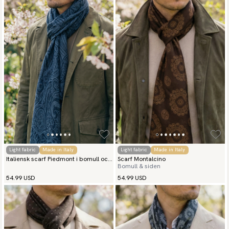
Light fabric
Made in Italy
Light fabric
Made in Italy
Italiensk scarf Piedmont i bomull och
Scarf Montalcino
Bomull & siden
siden
54.99 USD
54.99 USD