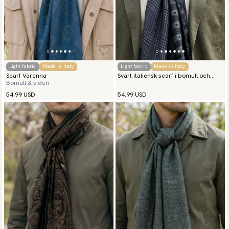
Light fabric
Made in Italy
Light fabric
Made in Italy
Scarf Varenna
Svart italiensk scarf i bomull och
Bomull & siden
siden
54.99 USD
54.99 USD