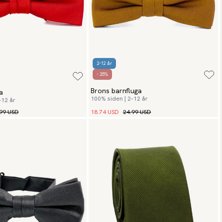
2-12 år
- 25%
Brons barnfluga
a
100% siden | 2–12 år
–12 år
99 USD
18.74 USD
24.99 USD