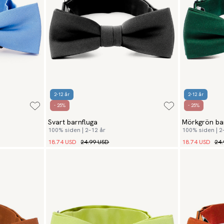
2-12 år
2-12 år
- 25%
- 25%
Svart barnfluga
Mörkgrön ba
100% siden | 2–12 år
100% siden | 2
18.74 USD
24.99 USD
18.74 USD
24.