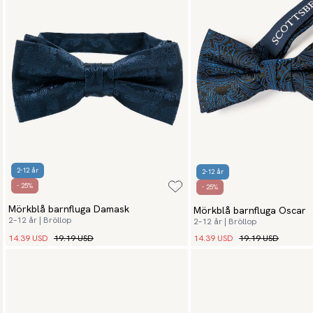
2-12 år
2-12 år
- 25%
- 25%
Mörkblå barnfluga Damask
Mörkblå barnfluga Oscar
2–12 år | Bröllop
2–12 år | Bröllop
14.39 USD
19.19 USD
14.39 USD
19.19 USD