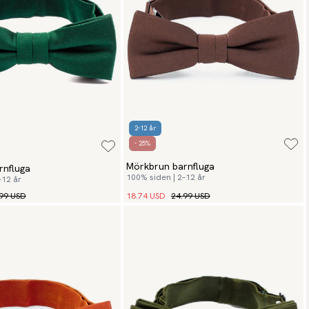
2-12 år
- 25%
Mörkbrun barnfluga
rnfluga
100% siden | 2–12 år
–12 år
99 USD
18.74 USD
24.99 USD