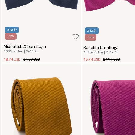
2-12 år
2-12 år
- 25%
- 25%
Midnattsblå barnfluga
Roselila barnfluga
100% siden | 2–12 år
100% siden | 2–12 år
18.74 USD
24.99 USD
18.74 USD
24.99 USD