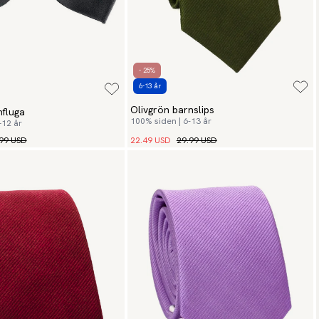
- 25%
6-13 år
Olivgrön barnslips
fluga
100% siden | 6-13 år
–12 år
99 USD
22.49 USD
29.99 USD