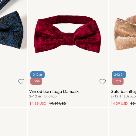
2-12 år
2-12 år
- 25%
- 25%
Vinröd barnfluga Damask
Guld barnfl
2–12 år | Bröllop
2–12 år | Bröll
14.39 USD
19.19 USD
14.39 USD
19.