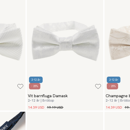
2-12 år
2-12 år
- 25%
- 25%
Vit barnfluga Damask
Champagne b
2–12 år | Bröllop
2–12 år | Bröll
14.39 USD
19.19 USD
14.39 USD
19.