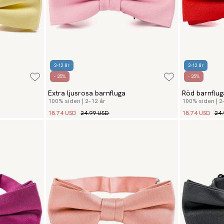
2-12 år
2-12 år
- 25%
- 25%
Extra ljusrosa barnfluga
Röd barnflug
100% siden | 2–12 år
100% siden | 2
18.74 USD
24.99 USD
18.74 USD
24.