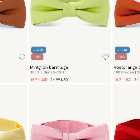
2-12 år
2-12 år
- 25%
- 25%
Mintgrön barnfluga
Rostorange b
100% siden | 2–12 år
100% siden | 2
18.74 USD
24.99 USD
18.74 USD
24.