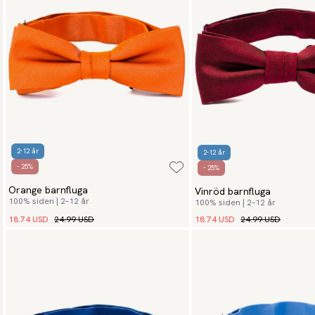
2-12 år
2-12 år
- 25%
- 25%
Orange barnfluga
Vinröd barnfluga
100% siden | 2–12 år
100% siden | 2–12 år
18.74 USD
24.99 USD
18.74 USD
24.99 USD