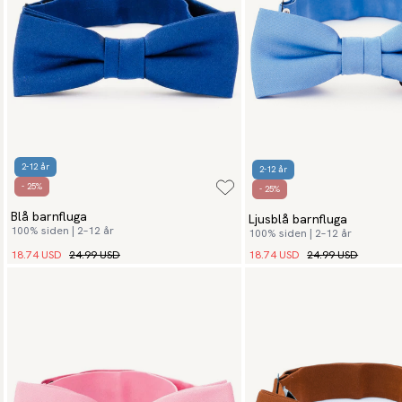
2-12 år
2-12 år
- 25%
- 25%
Blå barnfluga
Ljusblå barnfluga
100% siden | 2–12 år
100% siden | 2–12 år
18.74 USD
24.99 USD
18.74 USD
24.99 USD