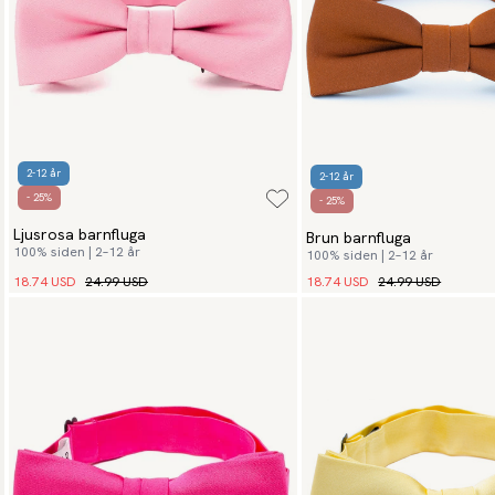
2-12 år
2-12 år
- 25%
- 25%
Ljusrosa barnfluga
Brun barnfluga
100% siden | 2–12 år
100% siden | 2–12 år
18.74 USD
24.99 USD
18.74 USD
24.99 USD