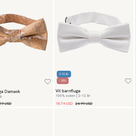
2-12 år
- 25%
Vit barnfluga
uga Damask
100% siden | 2–12 år
op
19 USD
18.74 USD
24.99 USD