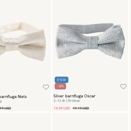
2-12 år
- 25%
Silver barnfluga Oscar
arnfluga Niels
2–12 år | Bröllop
op
19 USD
14.39 USD
19.19 USD