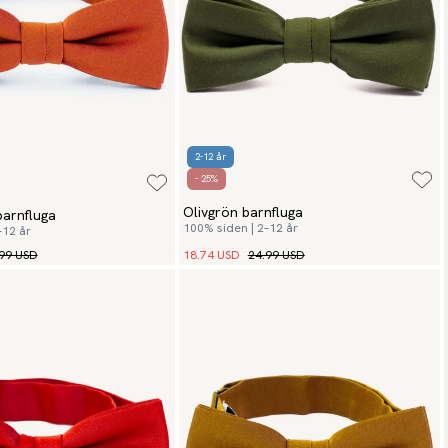
2-12 år
- 25%
Olivgrön barnfluga
arnfluga
100% siden | 2–12 år
–12 år
99 USD
18.74 USD
24.99 USD