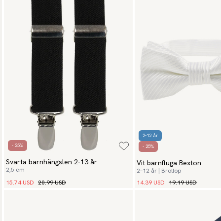
2-12 år
- 25%
- 25%
Svarta barnhängslen 2-13 år
Vit barnfluga Bexton
2,5 cm
2–12 år | Bröllop
15.74 USD
20.99 USD
14.39 USD
19.19 USD