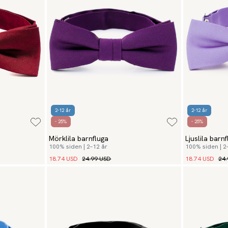
2-12 år
2-12 år
- 25%
- 25%
Mörklila barnfluga
Ljuslila barn
100% siden | 2–12 år
100% siden | 2
18.74 USD
24.99 USD
18.74 USD
24.