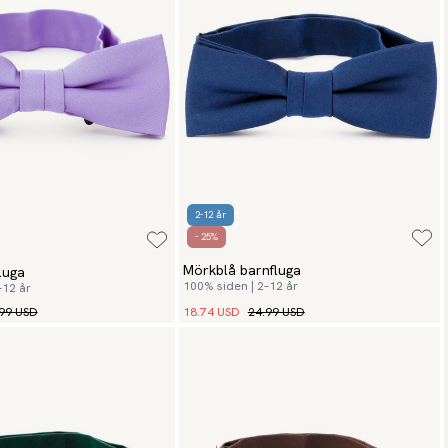
2-12 år
- 25%
Mörkblå barnfluga
fluga
100% siden | 2–12 år
–12 år
99 USD
18.74 USD
24.99 USD