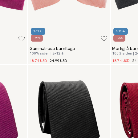
2-12 år
2-12 år
- 25%
- 25%
Gammalrosa barnfluga
Mörkgrå barn
100% siden | 2–12 år
100% siden | 2
18.74 USD
24.99 USD
18.74 USD
24.