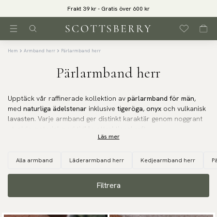
Frakt 39 kr - Gratis över 600 kr
Hem
Armband herr
Pärlarmband herr
Pärlarmband herr
Upptäck vår raffinerade kollektion av
pärlarmband för män
,
med
naturliga ädelstenar
inklusive
tigeröga
,
onyx
och vulkanisk
lavasten
. Varje armband ger distinkt karaktär genom noggrant
utvalda material med tidlös attraktionskraft.
Läs mer
Naturliga ädelstenar med tidlös
Alla armband
Läderarmband herr
Kedjearmband herr
P
attraktionskraft
Filtrera
Våra ädelstenarmband hyllar den inneboende skönheten hos
naturliga material. Från den gyllene värmen hos tigeröga till det