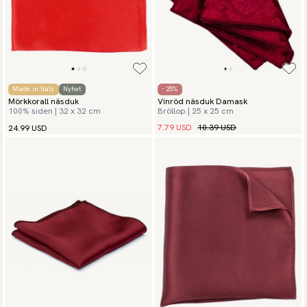
Made in Italy
Nyhet
- 25%
Mörkkorall näsduk
Vinröd näsduk Damask
100% siden | 32 x 32 cm
Bröllop | 25 x 25 cm
7.79 USD
10.39 USD
24.99 USD