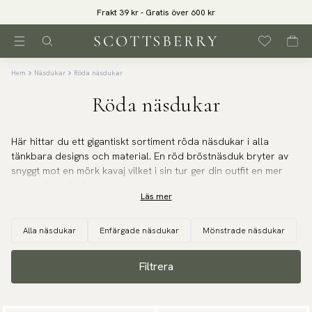
Frakt 39 kr - Gratis över 600 kr
Hem
Näsdukar
Röda näsdukar
Röda näsdukar
Här hittar du ett gigantiskt sortiment röda näsdukar i alla
tänkbara designs och material. En röd bröstnäsduk bryter av
snyggt mot en mörk kavaj vilket i sin tur ger din outfit en mer
personlig prägel.
Läs mer
Alla näsdukar
Enfärgade näsdukar
Mönstrade näsdukar
Filtrera