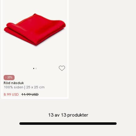
- 25%
Röd näsduk
100% siden | 25 x 25 cm
8.99 USD
11.99 USD
13
av
13
produkter