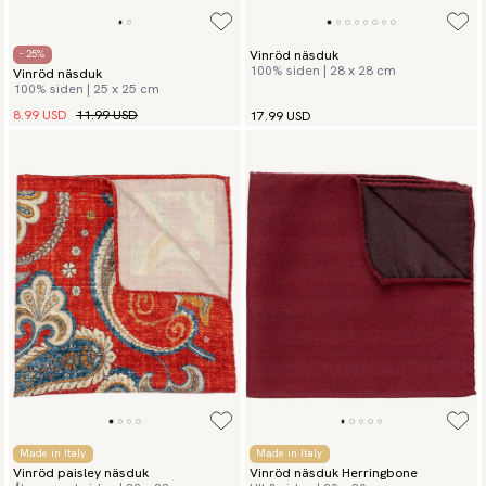
Vinröd näsduk
- 25%
100% siden | 28 x 28 cm
Vinröd näsduk
100% siden | 25 x 25 cm
8.99 USD
11.99 USD
17.99 USD
Made in Italy
Made in Italy
Vinröd paisley näsduk
Vinröd näsduk Herringbone