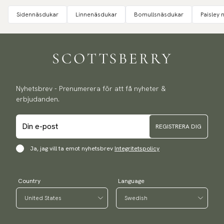
Sidennäsdukar
Linnenäsdukar
Bomullsnäsdukar
Paisley 
Nyhetsbrev - Prenumerera för att få nyheter &
erbjudanden.
REGISTRERA DIG
Ja, jag vill ta emot nyhetsbrev
Integritetspolicy
Country
Language