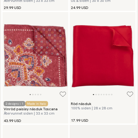
Återvunnet siden | 33 x 33 cm
Ull & siden | 30 x 30 cm
29.99 USD
24.99 USD
Röd näsduk
2 designs i 1
Made in Italy
100% siden | 28 x 28 cm
Vinröd paisley näsduk Toscana
Återvunnet siden | 33 x 33 cm
17.99 USD
43.99 USD