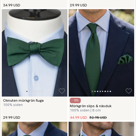
34.99 USD
29.99 USD
Oknuten mörkgrön fluga
- 15%
100% siden
Mörkgrön slips & näsduk
100% siden | 8 cm
44.99 USD
52.98 USD
29.99 USD