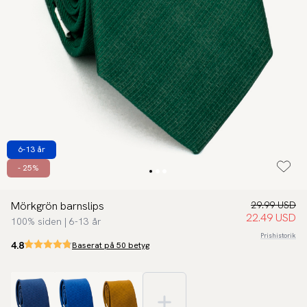
6-13 år
- 25%
Mörkgrön barnslips
29.99 USD
22.49 USD
100% siden | 6-13 år
Prishistorik
4.8
Baserat på 50 betyg