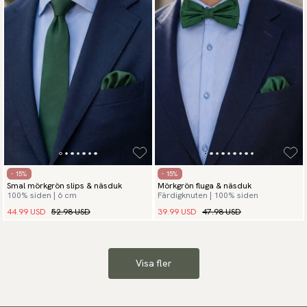
- 15%
- 15%
Smal mörkgrön slips & näsduk
Mörkgrön fluga & näsduk
100% siden | 6 cm
Färdigknuten | 100% siden
44.99 USD
52.98 USD
39.99 USD
47.98 USD
Visa fler