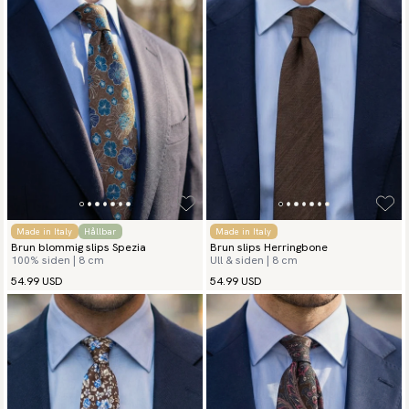
Made in Italy
Hållbar
Made in Italy
Brun blommig slips Spezia
Brun slips Herringbone
100% siden | 8 cm
Ull & siden | 8 cm
54.99 USD
54.99 USD