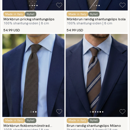
Made in Italy
Nyhet
Made in Italy
Nyhet
Mörkbrun prickig shantungslips
Mörkbrun randig shantungslips Isola
100% shantung-siden | 8 cm
100% shantung-siden | 8 cm
54.99 USD
54.99 USD
Made in Italy
Nyhet
Made in Italy
Nyhet
Mörkbrun fiskbensmönstrad
Brun randig shantungslips Milano
100% shantung-siden | 8 cm
Shantung siden & bomull | 8 cm