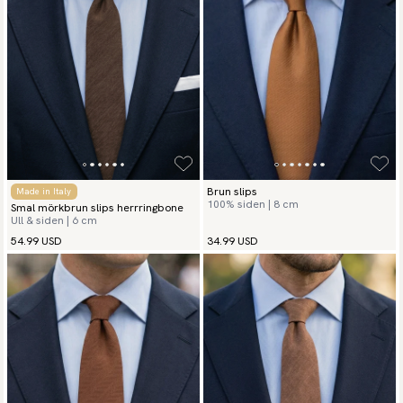
Brun slips
Made in Italy
100% siden | 8 cm
Smal mörkbrun slips herrringbone
Ull & siden | 6 cm
54.99 USD
34.99 USD