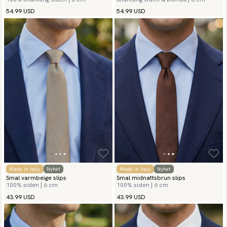
shantungslips Milano
54.99 USD
54.99 USD
Made in Italy
Nyhet
Made in Italy
Nyhet
Smal varmbeige slips
Smal midnattsbrun slips
100% siden | 6 cm
100% siden | 6 cm
43.99 USD
43.99 USD