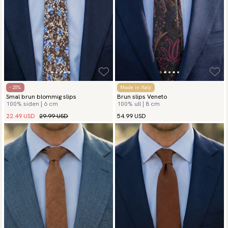
- 25%
Made in Italy
Smal brun blommig slips
Brun slips Veneto
100% siden | 6 cm
100% ull | 8 cm
22.49 USD
29.99 USD
54.99 USD