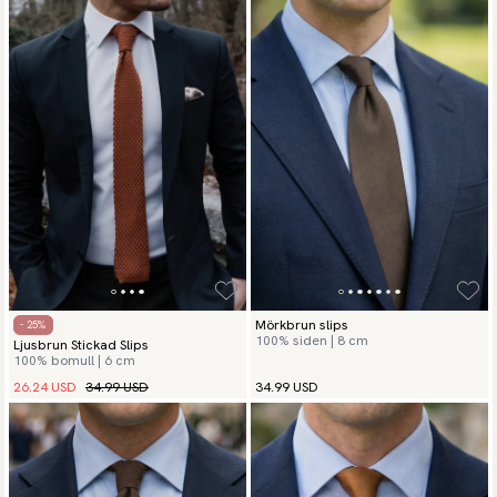
Mörkbrun slips
- 25%
100% siden | 8 cm
Ljusbrun Stickad Slips
100% bomull | 6 cm
26.24 USD
34.99 USD
34.99 USD