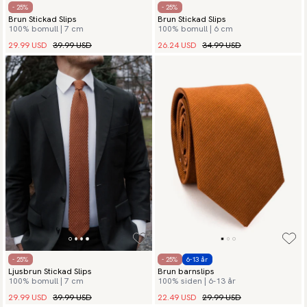
- 25%
- 25%
Brun Stickad Slips
Brun Stickad Slips
100% bomull | 7 cm
100% bomull | 6 cm
29.99 USD
39.99 USD
26.24 USD
34.99 USD
- 25%
- 25%
6-13 år
Ljusbrun Stickad Slips
Brun barnslips
100% bomull | 7 cm
100% siden | 6-13 år
29.99 USD
39.99 USD
22.49 USD
29.99 USD