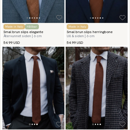
Made in Italy
Hållbar
Made in Italy
Smal brun slips elegante
Smal brun slips herringbone
Återvunnet siden | 6 cm
Ull & siden | 6 cm
54.99 USD
54.99 USD