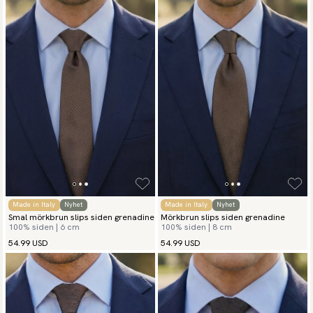
den bruna sidenslipsen, gärna i något ljusare kulörer.
Made in Italy
Nyhet
Made in Italy
Nyhet
Smal mörkbrun slips siden grenadine
Mörkbrun slips siden grenadine
100% siden | 6 cm
100% siden | 8 cm
54.99 USD
54.99 USD