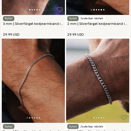
Nyhet
Nyhet
Justerbar storlek
3 mm | Silverfärgat kedjearmband i
2 mm | Silverfärgat kedjearmband i
rostfritt stål
rostfritt stål
29.99 USD
29.99 USD
Nyhet
Nyhet
Justerbar storlek