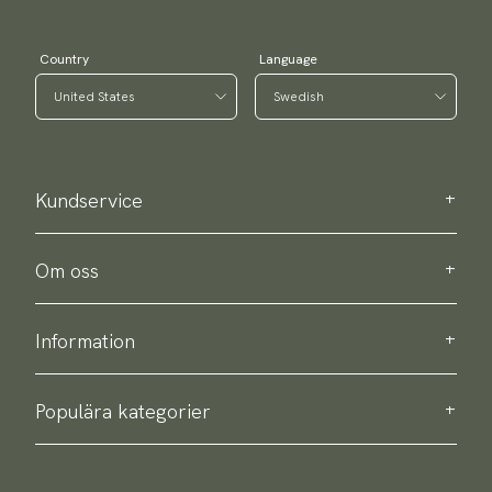
Country
Language
Kundservice
Kontakta oss
Köpinformation
Om oss
Om Scottsberry
Hållbarhet
Information
Integritetspolicy
Leverans
Om våra produkter
Retur & byte
Populära kategorier
Köpvillkor
Slipsar
Accessoarguide
Flugor