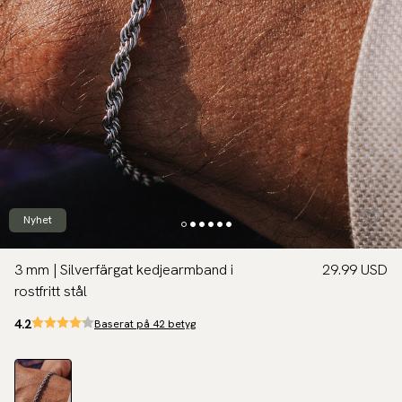
Nyhet
3 mm | Silverfärgat kedjearmband i
29.99 USD
rostfritt stål
4.2
Baserat på 42 betyg