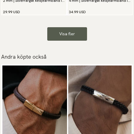
2 mm | Silverfärgat kedjearmband i
4 mm | Silverfärgat kedjearmband i
rostfritt stål
rostfritt stål
29.99 USD
34.99 USD
Visa fler
Andra köpte också