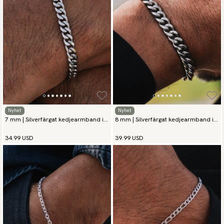
Nyhet
Nyhet
7 mm | Silverfärgat kedjearmband i
8 mm | Silverfärgat kedjearmband i
rostfritt stål
rostfritt stål
34.99 USD
39.99 USD