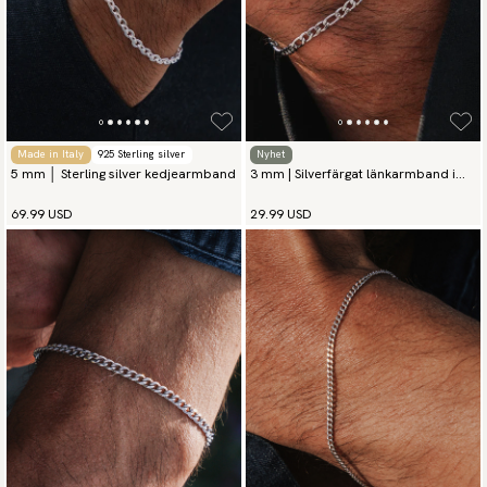
Made in Italy
925 Sterling silver
Nyhet
5 mm │ Sterling silver kedjearmband
3 mm | Silverfärgat länkarmband i
rostfritt stål
69.99 USD
29.99 USD