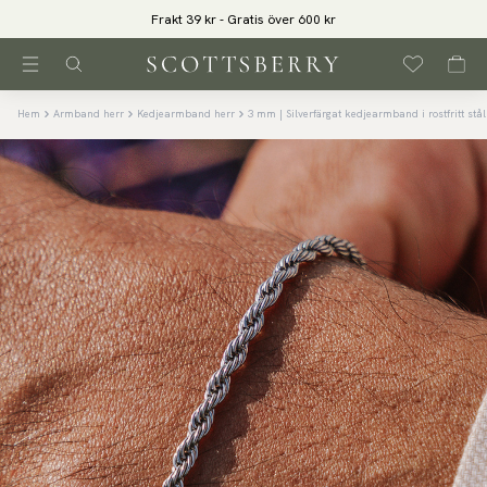
Frakt 39 kr - Gratis över 600 kr
Hem
Armband herr
Kedjearmband herr
3 mm | Silverfärgat kedjearmband i rostfritt stål