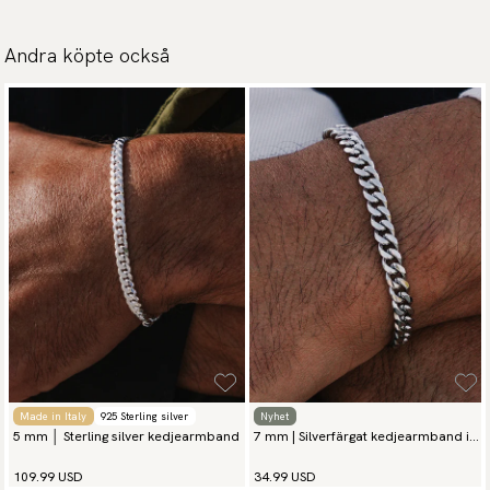
Andra köpte också
Made in Italy
925 Sterling silver
Nyhet
5 mm │ Sterling silver kedjearmband
7 mm | Silverfärgat kedjearmband i
rostfritt stål
109.99 USD
34.99 USD