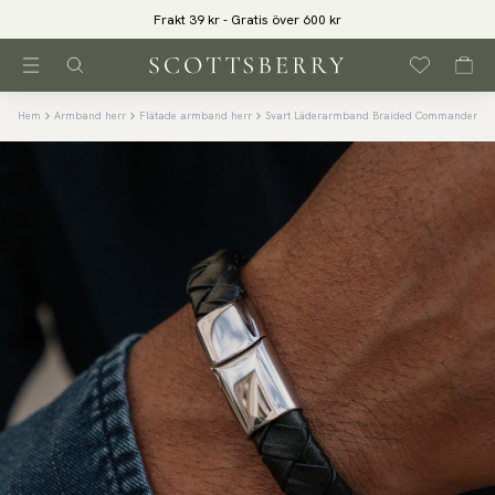
Frakt 39 kr - Gratis över 600 kr
Hem
Armband herr
Flätade armband herr
Svart Läderarmband Braided Commander