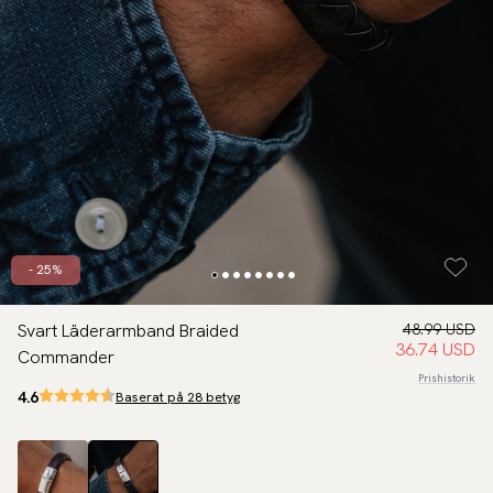
- 25%
Svart Läderarmband Braided
48.99 USD
36.74 USD
Commander
Prishistorik
4.6
Baserat på 28 betyg