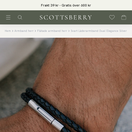
Frakt 39 kr - Gratis över 600 kr
Hem
Armband herr
Flätade armband herr
Svart Läderarmband Dual Elegance Silver