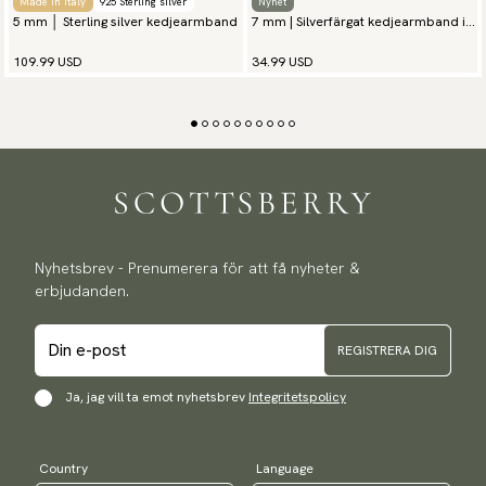
Made in Italy
925 Sterling silver
Nyhet
5 mm │ Sterling silver kedjearmband
7 mm | Silverfärgat kedjearmband i
rostfritt stål
109.99 USD
34.99 USD
Nyhetsbrev - Prenumerera för att få nyheter &
erbjudanden.
REGISTRERA DIG
Ja, jag vill ta emot nyhetsbrev
Integritetspolicy
Country
Language