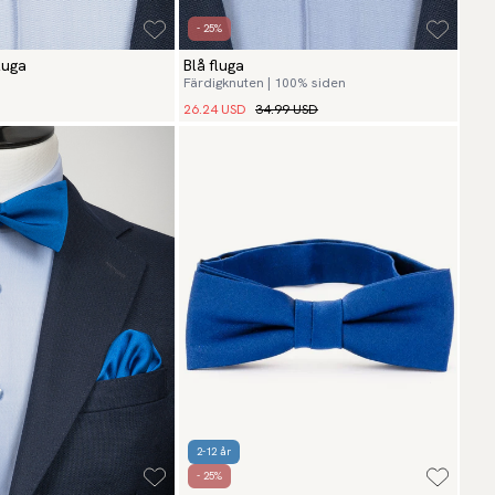
- 25%
luga
Blå fluga
Färdigknuten | 100% siden
26.24 USD
34.99 USD
2-12 år
- 25%