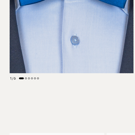
1
/
6