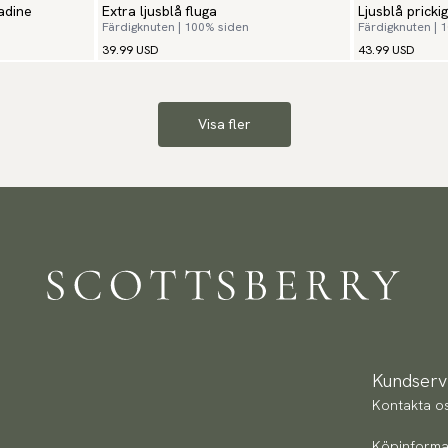
adine
Extra ljusblå fluga
Ljusblå pricki
Färdigknuten | 100% siden
Färdigknuten | 
39.99 USD
43.99 USD
Visa fler
Kundserv
Kontakta o
Köpinforma