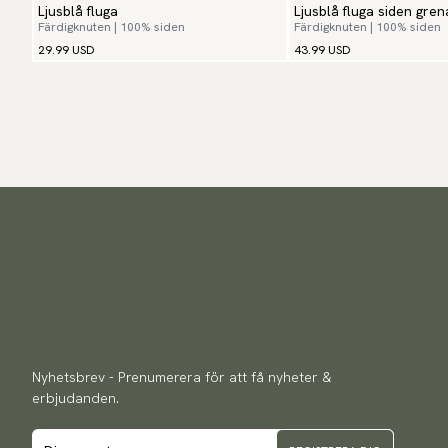
Ljusblå fluga
Ljusblå fluga siden gren
Färdigknuten | 100% siden
Färdigknuten | 100% siden
29.99 USD
43.99 USD
Nyhetsbrev - Prenumerera för att få nyheter &
erbjudanden.