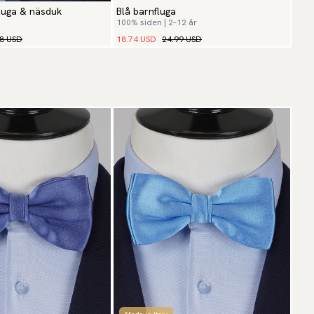
luga & näsduk
Blå barnfluga
100% siden | 2–12 år
98 USD
18.74 USD
24.99 USD