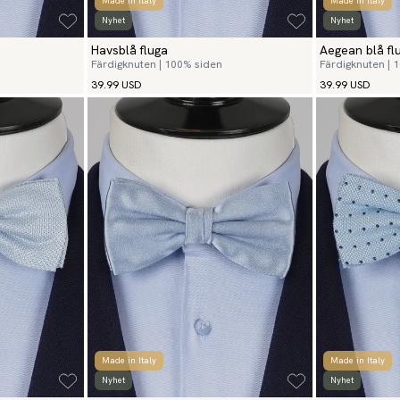
Made in Italy
Made in Italy
Nyhet
Nyhet
Havsblå fluga
Aegean blå fl
Färdigknuten | 100% siden
Färdigknuten | 
39.99 USD
39.99 USD
Made in Italy
Made in Italy
Nyhet
Nyhet