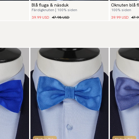
Blå fluga & näsduk
Oknuten blå f
Färdigknuten | 100% siden
100% siden
39.99 USD
47.98 USD
39.99 USD
47.