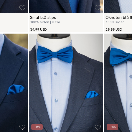
Smal blå slips
Oknuten blå f
100% siden | 6 cm
100% siden
34.99 USD
29.99 USD
- 15%
- 15%