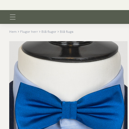
Hem
Flugor herr
Blå flugor
Blå fluga