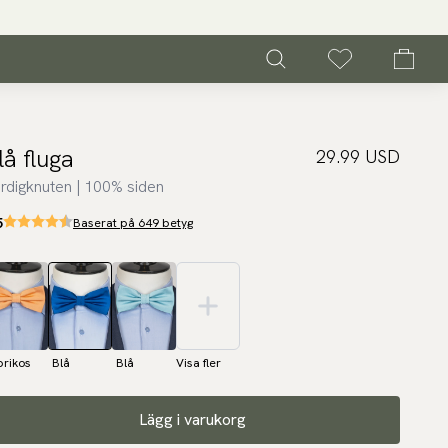
lå fluga
29.99 USD
rdigknuten | 100% siden
5
Baserat på 649 betyg
prikos
Blå
Blå
Visa fler
Lägg i varukorg