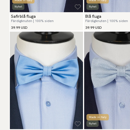
Made in Italy
Made in Italy
Nyhet
Nyhet
Safirblå fluga
Blå fluga
Färdigknuten | 100% siden
Färdigknuten | 100% siden
39.99 USD
39.99 USD
Made in Italy
Nyhet