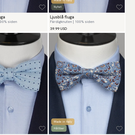
Made in Italy
Nyhet
uga
Ljusblå fluga
100% siden
Färdigknuten | 100% siden
39.99 USD
Made in Italy
Hållbar