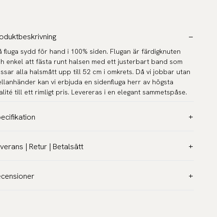
oduktbeskrivning
å fluga sydd för hand i 100% siden. Flugan är färdigknuten
h enkel att fästa runt halsen med ett justerbart band som
ssar alla halsmått upp till 52 cm i omkrets. Då vi jobbar utan
llanhänder kan vi erbjuda en sidenfluga herr av högsta
alité till ett rimligt pris. Levereras i en elegant sammetspåse.
ecifikation
rg:
Blå
verans | Retur | Betalsätt
nster:
Enfärgat
verans:
terial:
Siden
aktkostnad
39 kr - Gratis över 600 kr.
censioner
dell:
Färdigknuten
verans på 1-2 dagar.
Läs mer
tt:
12,5 x 6 cm
0 dagar öppet köp:
krets hals:
30 - 52 cm
turfraktsedel skickas via E-post och kostar 49 -150 kr