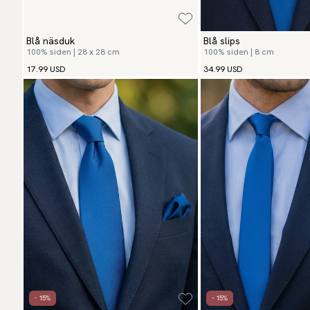
Blå näsduk
Blå slips
100% siden | 28 x 28 cm
100% siden | 8 cm
17.99 USD
34.99 USD
- 15%
- 15%