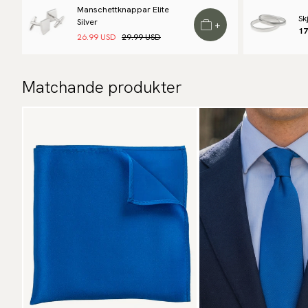
Manschettknappar Elite
Sk
Silver
+
17
26.99 USD
29.99 USD
Matchande produkter