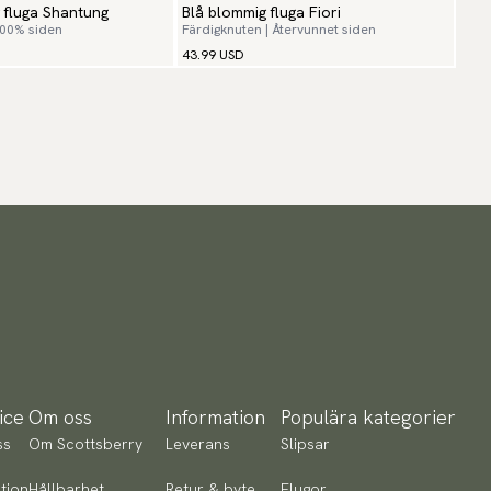
g fluga Shantung
Blå blommig fluga Fiori
100% siden
Färdigknuten | Återvunnet siden
43.99 USD
ice
Om oss
Information
Populära kategorier
ss
Om Scottsberry
Leverans
Slipsar
tion
Hållbarhet
Retur & byte
Flugor