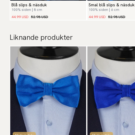
Blå slips & näsduk
Smal blå slips & näsduk
100% siden | 8 cm
100% siden | 6 cm
44.99 USD
52.98 USD
44.99 USD
52.98 USD
Liknande produkter