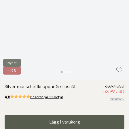
Nyhet
- 15%
Silver manschettknappar & slipsnål
63.97 USD
53.99 USD
4.8
Baserat på 11 betyg
Prishistorik
Lägg i varukorg