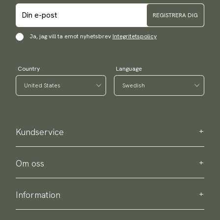
REGISTRERA DIG
Ja, jag vill ta emot nyhetsbrev
Integritetspolicy
Country
Language
Kundservice
Kontakta oss
Köpinformation
Om oss
Om Scottsberry
Hållbarhet
Information
Integritetspolicy
Leverans