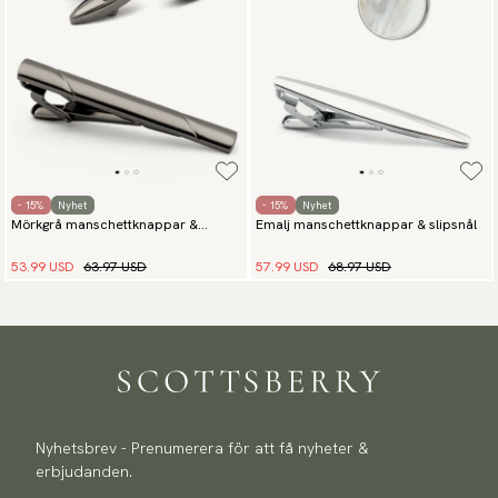
- 15%
Nyhet
- 15%
Nyhet
Mörkgrå manschettknappar &
Emalj manschettknappar & slipsnål
slipsnål
53.99 USD
63.97 USD
57.99 USD
68.97 USD
Nyhetsbrev - Prenumerera för att få nyheter &
erbjudanden.