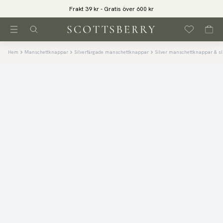
Frakt 39 kr - Gratis över 600 kr
Hem
Manschettknappar
Silverfärgade manschettknappar
Silver manschettknappar & sl