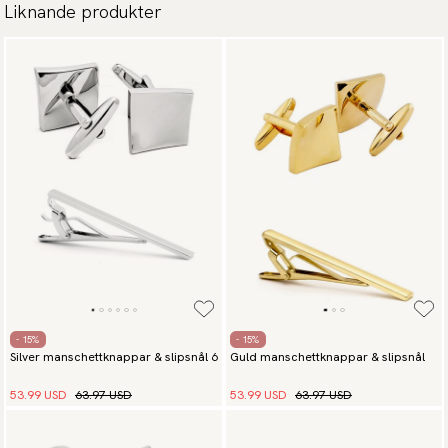
Liknande produkter
- 15%
- 15%
Silver manschettknappar & slipsnål 6
Guld manschettknappar & slipsnål
53.99 USD
63.97 USD
53.99 USD
63.97 USD