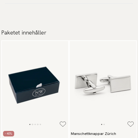
100 dagar öppet köp:
Returfraktsedel skickas via E-post och kostar 49 -150 kr
beroende på antal produkter.
Läs mer
Paketet innehåller
Betalsätt:
Swish, Klarna, Apple pay, Google pay, Kortbetalning, Trustly,
Walley företagsfaktura.
Manschettknappar Zürich
- 40%