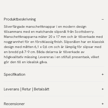
Produktbeskrivning
Silverfärgade manschettknappar i en modern design
tillsammans med en matchande slipsnål från Scottsberry.
Manschettknapparna mäter 20 x 17 mm och är tillverkade med
noggrannhet för en förstklassig finish. Slipsnålen har en klassisk
design med måtten 6,1 x 0,6 cm och är lämplig för slipsar med
en bredd på 7-9 cm. Båda delarna är tillverkade av
högkvalitativ mässing. Levereras i en stilfull presentask, vilket
gör den till en idealisk gåva.
Specifikation
Färg:
Grå
Leverans | Retur | Betalsätt
Garanti:
5 år
Leverans:
Varumärke:
Scottsberry
Fraktkostnad
39 kr - Gratis över 600 kr.
Recensioner
Artikelnummer:
CL-SET7
Leverans på 1-2 dagar.
Läs mer