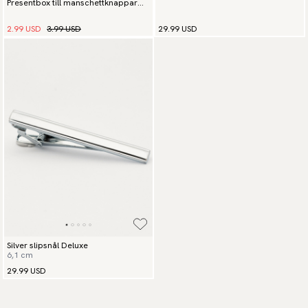
Presentbox till manschettknappar
och slipsnål
2.99 USD
3.99 USD
29.99 USD
Silver slipsnål Deluxe
6,1 cm
29.99 USD