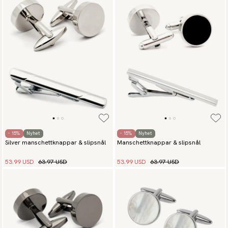
- 15%
Nyhet
- 15%
Nyhet
Silver manschettknappar & slipsnål
Manschettknappar & slipsnål
53.99 USD
63.97 USD
53.99 USD
63.97 USD