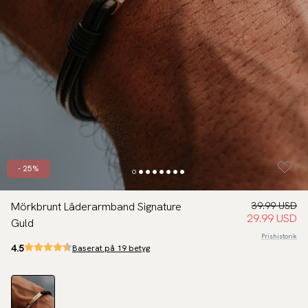
- 25%
Mörkbrunt Läderarmband Signature
39.99 USD
29.99 USD
Guld
Prishistorik
4.5
Baserat på 19 betyg