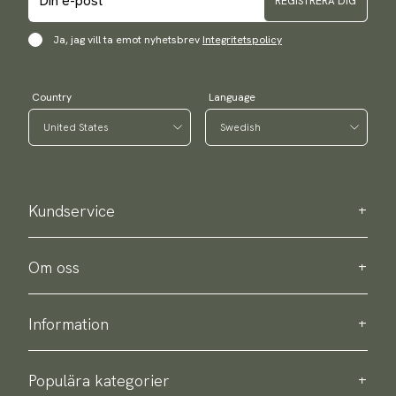
REGISTRERA DIG
Ja, jag vill ta emot nyhetsbrev
Integritetspolicy
Country
Language
Kundservice
Kontakta oss
Köpinformation
Om oss
Om Scottsberry
Hållbarhet
Information
Integritetspolicy
Leverans
Om våra produkter
Retur & byte
Populära kategorier