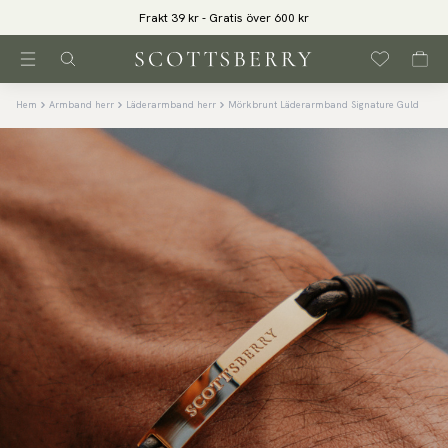
Frakt 39 kr - Gratis över 600 kr
Hem
Armband herr
Läderarmband herr
Mörkbrunt Läderarmband Signature Guld