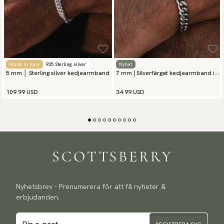
Made in Italy
925 Sterling silver
Nyhet
5 mm │ Sterling silver kedjearmband
7 mm | Silverfärgat kedjearmband i
rostfritt stål
109.99 USD
34.99 USD
Nyhetsbrev - Prenumerera för att få nyheter &
erbjudanden.