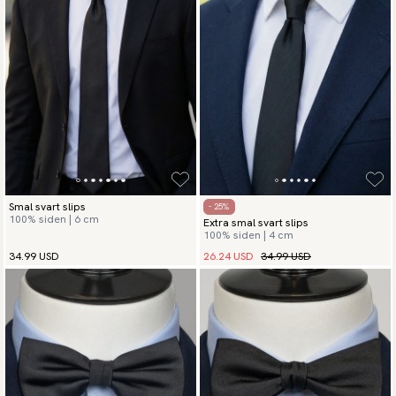
Smal svart slips
- 25%
100% siden | 6 cm
Extra smal svart slips
100% siden | 4 cm
26.24 USD
34.99 USD
34.99 USD