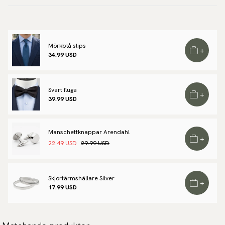
Design:
Made in Italy
100 dagar öppet köp:
Varumärke:
Scottsberry
Returfraktsedel skickas via E-post och kostar 49 -150 kr
Artikelnummer:
IS100-01
beroende på antal produkter.
Läs mer
Mörkblå slips
+
34.99 USD
Betalsätt:
Swish, Klarna, Apple pay, Google pay, Kortbetalning, Trustly,
Walley företagsfaktura.
Svart fluga
+
39.99 USD
Manschettknappar Arendahl
+
22.49 USD
29.99 USD
Skjortärmshållare Silver
+
17.99 USD