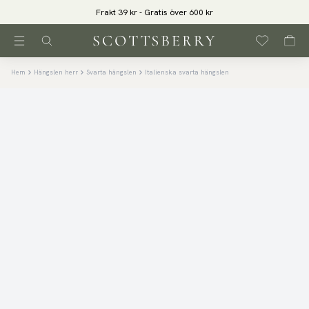
Frakt 39 kr - Gratis över 600 kr
Hem
Hängslen herr
Svarta hängslen
Italienska svarta hängslen