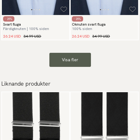
- 25%
- 25%
Svart fluga
Oknuten svart fluga
Färdigknuten | 100% siden
100% siden
26.24 USD
34.99 USD
26.24 USD
34.99 USD
Visa fler
Liknande produkter