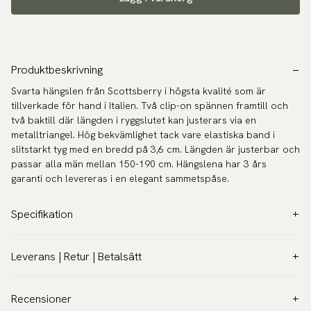
Produktbeskrivning
Svarta hängslen från Scottsberry i högsta kvalité som är
tillverkade för hand i Italien. Två clip-on spännen framtill och
två baktill där längden i ryggslutet kan justerars via en
metalltriangel. Hög bekvämlighet tack vare elastiska band i
slitstarkt tyg med en bredd på 3,6 cm. Längden är justerbar och
passar alla män mellan 150-190 cm. Hängslena har 3 års
garanti och levereras i en elegant sammetspåse.
Specifikation
Färg:
Svart
Leverans | Retur | Betalsätt
Mönster:
Enfärgat
Leverans:
Modell:
3,6 cm (Breda)
Fraktkostnad
39 kr - Gratis över 600 kr.
Recensioner
Garanti:
5 år
Leverans på 1-2 dagar.
Läs mer