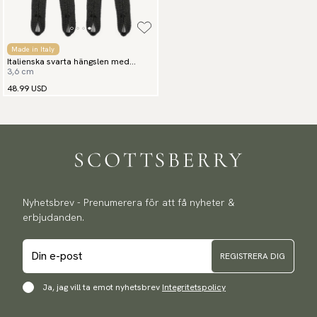
Made in Italy
Italienska svarta hängslen med
3,6 cm
knappfäste
48.99 USD
Nyhetsbrev - Prenumerera för att få nyheter &
erbjudanden.
REGISTRERA DIG
Ja, jag vill ta emot nyhetsbrev
Integritetspolicy