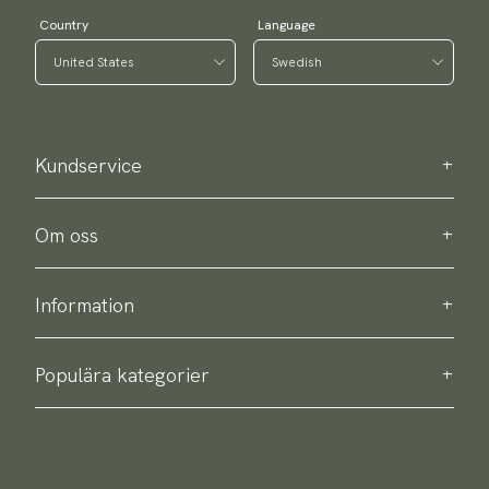
Country
Language
Kundservice
Kontakta oss
Köpinformation
Om oss
Om Scottsberry
Hållbarhet
Information
Integritetspolicy
Leverans
Om våra produkter
Retur & byte
Populära kategorier
Köpvillkor
Slipsar
Accessoarguide
Flugor
Näsdukar