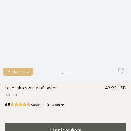
Made in Italy
Italienska svarta hängslen
43.99 USD
3,6 cm
4.5
Baserat på 13 betyg
Lägg i varukorg