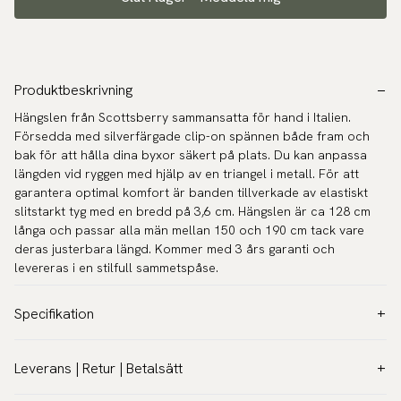
Produktbeskrivning
Hängslen från Scottsberry sammansatta för hand i Italien.
Försedda med silverfärgade clip-on spännen både fram och
bak för att hålla dina byxor säkert på plats. Du kan anpassa
längden vid ryggen med hjälp av en triangel i metall. För att
garantera optimal komfort är banden tillverkade av elastiskt
slitstarkt tyg med en bredd på 3,6 cm. Hängslen är ca 128 cm
långa och passar alla män mellan 150 och 190 cm tack vare
deras justerbara längd. Kommer med 3 års garanti och
levereras i en stilfull sammetspåse.
Specifikation
Färg:
Vit
Leverans | Retur | Betalsätt
Modell:
3,6 cm (Breda)
Leverans:
Garanti:
5 år