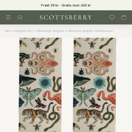
Frakt 39 kr - Gratis över 600 kr
Hem
Hängslen herr
Mönstrade hängslen
Italienska hängslen Exotiska djur