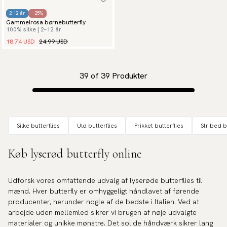
2-12 år
- 25%
Gammelrosa børnebutterfly
100% silke | 2–12 år
18.74 USD
24.99 USD
39
of
39
Produkter
Silke butterflies
Uld butterflies
Prikket butterflies
Stribed b
Køb lyserød butterfly online
Udforsk vores omfattende udvalg af lyserøde butterflies til
mænd. Hver butterfly er omhyggeligt håndlavet af førende
producenter, herunder nogle af de bedste i Italien. Ved at
arbejde uden mellemled sikrer vi brugen af nøje udvalgte
materialer og unikke mønstre. Det solide håndværk sikrer lang