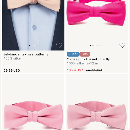
Selvbinder laxrosa butterfly
2-12 år
- 25%
100% silke
Cerise pink børnebutterfly
100% silke | 2–12 år
18.74 USD
24.99 USD
29.99 USD