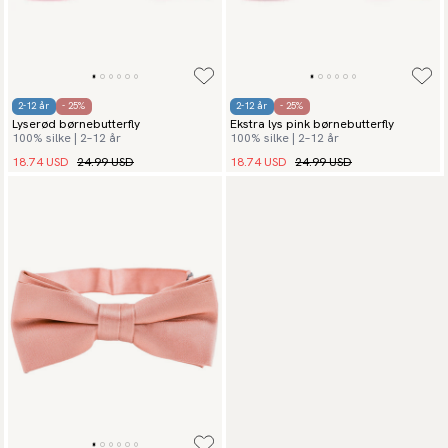
2-12 år
- 25%
2-12 år
- 25%
Lyserød børnebutterfly
Ekstra lys pink børnebutterfly
100% silke | 2–12 år
100% silke | 2–12 år
18.74 USD
24.99 USD
18.74 USD
24.99 USD