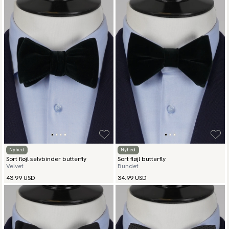
Alle vores sorte butterflies er håndsyede og fremstillet med
omhu med fokus på højeste kvalitet og holdbarhed. Den sorte
butterfly er alsidig og passer til mange forskellige
tøjkombinationer, hvilket gør den til et pålideligt valg for mænd,
der værdsætter stil og håndværk.
Nyhed
Nyhed
Sort fløjl selvbinder butterfly
Sort fløjl butterfly
Velvet
Bundet
43.99 USD
34.99 USD