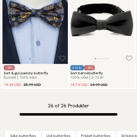
- 25%
2-12 år
- 25%
Sort & gul paisley butterfly
Sort børnebutterfly
Bundet | 100% silke
100% silke | 2–12 år
19.49 USD
25.99 USD
18.74 USD
24.99 USD
26
of
26
Produkter
Silke butterflies
Uld butterflies
Prikket butterflies
Stribed b