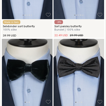
Made in Italy
- 25%
Selvbinder sort butterfly
Sort paisley butterfly
100% silke
Bundet | 100% silke
22.49 USD
29.99 USD
39.99 USD