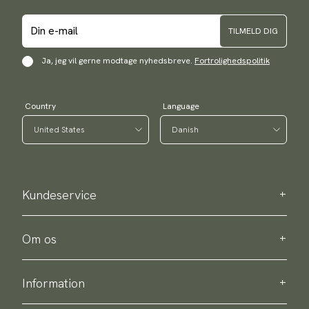
TILMELD DIG
Ja, jeg vil gerne modtage nyhedsbreve.
Fortrolighedspolitik
Country
Language
Kundeservice
Kontakt os
Bestellinformation
Om os
Om Scottsberry
Bæredygtighed
Information
Persondatapolitik
Levering