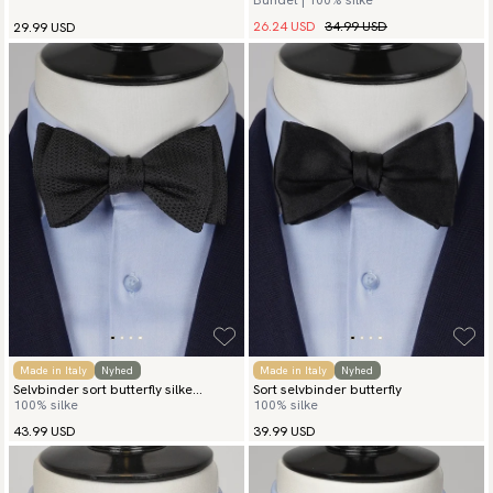
Bundet | 100% silke
26.24 USD
34.99 USD
29.99 USD
Made in Italy
Nyhed
Made in Italy
Nyhed
Selvbinder sort butterfly silke
Sort selvbinder butterfly
100% silke
100% silke
grenadine
43.99 USD
39.99 USD