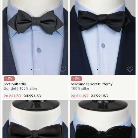
- 25%
- 25%
Sort butterfly
Selvbinder sort butterfly
Bundet | 100% silke
100% silke
26.24 USD
34.99 USD
26.24 USD
34.99 USD