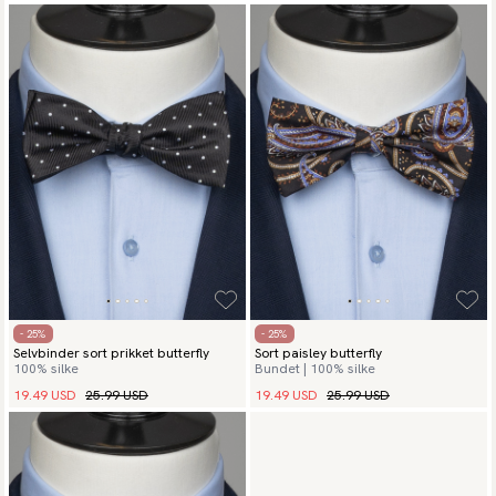
- 25%
- 25%
Selvbinder sort prikket butterfly
Sort paisley butterfly
100% silke
Bundet | 100% silke
19.49 USD
25.99 USD
19.49 USD
25.99 USD