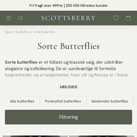
Fri fragt over 499 kr | 250 000 tilfredse kunder
Hjem
Butterflies
Sorte Butterflies
Sorte Butterflies
Sorte butterflies
er et tidløst og klassisk valg, der udstråler
elegance og sofistikering. De er uundværlige til formelle
begivenheder og arrangementer, hvor stil og finesse er i fokus.
En sort butterfly er det oplagte valg til en smoking til black-tie-
Læs mere
begivenheder, bryllupper, gallaer og formelle middage. Dens
minimalistiske og stilfulde design supplerer perfekt en mørk
dragt eller smoking og løfter hele outfittet til et niveau af
Alle butterflies
Forknyttet butterflies
Selvbinder butterflies
diskret luksus. Ud over formelle lejligheder kan en sort butterfly
også bruges til at give et skarpt og sofistikeret touch til et mere
Filtrering
afslappet look, som for eksempel en blazer og skjorte til en fin
middag eller et forretningsmøde.