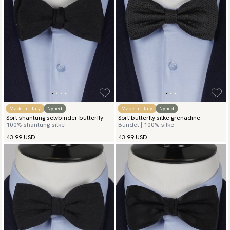
Made in Italy
Nyhed
Made in Italy
Nyhed
Sort shantung selvbinder butterfly
Sort butterfly silke grenadine
100% shantung-silke
Bundet | 100% silke
43.99 USD
43.99 USD