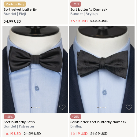
Made in Italy
- 25%
Sort velvet butterfly
Sort butterfly Damask
Bundet | Fløjl
Bundet | Bryllup
16.19 USD
21.59 USD
54.99 USD
- 25%
- 25%
Sort butterfly Satin
Selvbinder sort butterfly damask
Bundet | Polyester
Bryllup
16.19 USD
21.59 USD
16.19 USD
21.59 USD