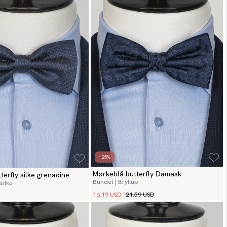
- 25%
Mørkeblå butterfly Damask
terfly silke grenadine
Bundet | Bryllup
silke
16.19 USD
21.59 USD