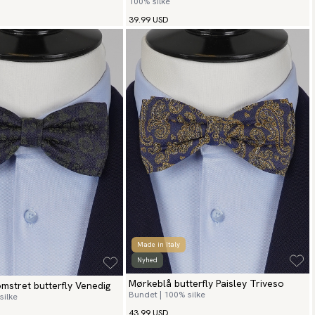
100% silke
39.99 USD
Made in Italy
Nyhed
Mørkeblå butterfly Paisley Triveso
mstret butterfly Venedig
Bundet | 100% silke
silke
43.99 USD