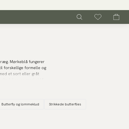
dt præg. Mørkeblå fungerer
l forskellige formelle og
med et sort eller gråt
 udtryk kan en mørkeblå
sammenhænge, såsom
Butterfly og lommeklud
Strikkede butterflies
pet udtryk og passer
igt, men stadig