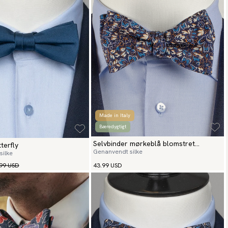
Made in Italy
Bæredygtigt
Selvbinder mørkeblå blomstret
terfly
Genanvendt silke
silke
butterfly fiori
99 USD
43.99 USD