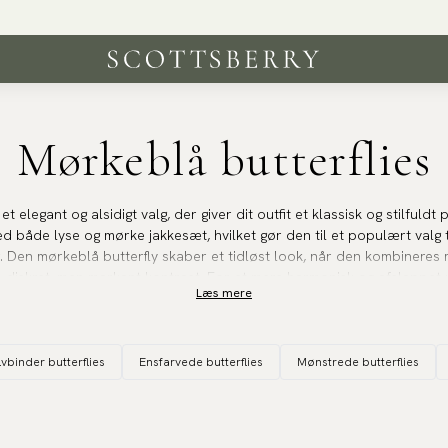
Fri fragt over 499 kr | 250 000 tilfredse kunder
Mørkeblå butterflies
et elegant og alsidigt valg, der giver dit outfit et klassisk og stilful
åde lyse og mørke jakkesæt, hvilket gør den til et populært valg ti
r. Den mørkeblå butterfly skaber et tidløst look, når den kombineres 
en diskret, men markant kontrast. For et mere harmonisk og afslappet
Læs mere
s med lysere jakkesæt i beige eller lysegrå.
kan være det perfekte valg til mere uformelle, men stadig stilfulde 
lvbinder butterflies
Ensfarvede butterflies
Mønstrede butterflies
cocktailfester. Den marineblå nuance skaber et elegant, men afslap
blå skjorter eller endda mønstrede blazere, hvilket giver et personl