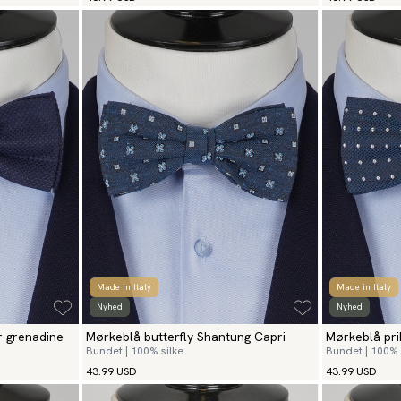
Made in Italy
Made in Italy
Nyhed
Nyhed
r grenadine
Mørkeblå butterfly Shantung Capri
Mørkeblå pri
Bundet | 100% silke
Bundet | 100% 
43.99 USD
43.99 USD