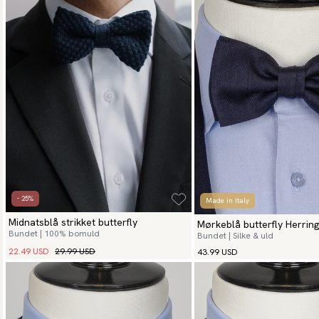
- 25%
Made in Italy
Midnatsblå strikket butterfly
Mørkeblå butterfly Herrin
Bundet | 100% bomuld
Bundet | Silke & uld
22.49 USD
29.99 USD
43.99 USD