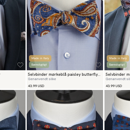
Made in Italy
Made in Italy
Bæredygtigt
Bæredygtigt
y
Selvbinder mørkeblå paisley butterfly
Selvbinder m
Genanvendt silke
Genanvendt si
toscana
spezia
43.99 USD
43.99 USD