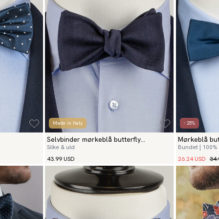
Made in Italy
- 25%
Selvbinder mørkeblå butterfly
Mørkeblå but
Silke & uld
Bundet | 100% 
herringbone
26.24 USD
34.
43.99 USD