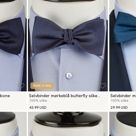
Made in Italy
gbone
Selvbinder mørkeblå butterfly silke
Selvbinder m
100% silke
100% silke
grenadine
43.99 USD
29.99 USD