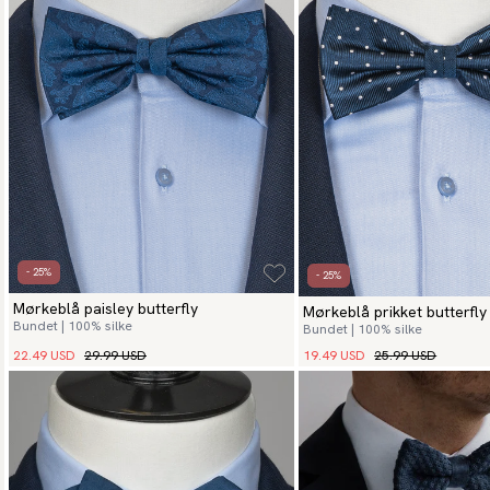
- 25%
- 25%
Mørkeblå paisley butterfly
Mørkeblå prikket butterfly
Bundet | 100% silke
Bundet | 100% silke
22.49 USD
29.99 USD
19.49 USD
25.99 USD