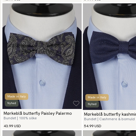
Made in Italy
Made in Italy
Nyhed
Nyhed
Mørkeblå butterfly Paisley Palermo
Mørkeblå butterfly kashmi
Bundet | 100% silke
Bundet | Cashmere & bomuld
43.99 USD
54.99 USD