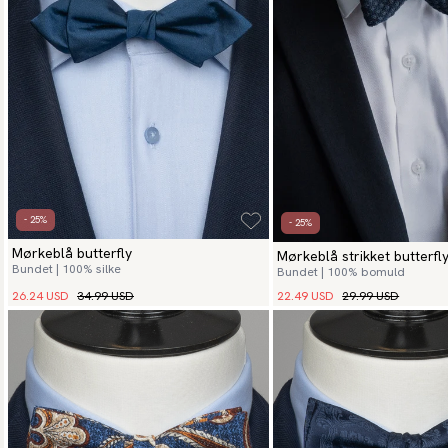
- 25%
- 25%
Mørkeblå butterfly
Mørkeblå strikket butterfl
Bundet | 100% silke
Bundet | 100% bomuld
26.24 USD
34.99 USD
22.49 USD
29.99 USD