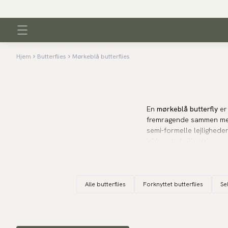
Hjem
Butterflies
Mørkeblå butterflies
En
mørkeblå butterfly
er 
fremragende sammen med b
semi-formelle lejlighede
jakkesæt, hvilket giver 
butterfly også kombinere
En marineblå butterfly 
Alle butterflies
Forknyttet butterflies
Se
sommerbryllupper eller 
godt sammen med tøj som 
sofistikeret udseende.