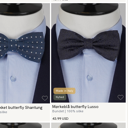
Made in Italy
Nyhed
Mørkeblå butterfly Lusso
kket butterfly Shantung
Bundet | 100% silke
silke
43.99 USD