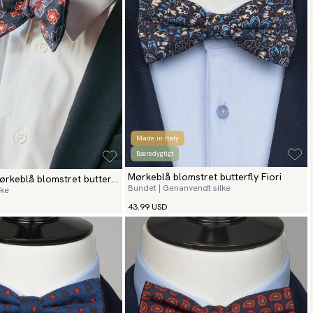
Made in Italy
Bæredygtigt
Mørkeblå blomstret butterfly Fiori
ørkeblå blomstret butterfly
Bundet | Genanvendt silke
lke
43.99 USD