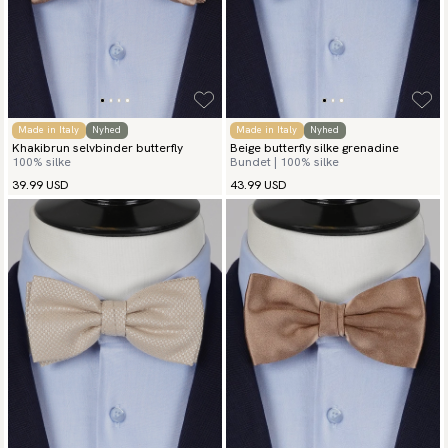
Made in Italy
Nyhed
Made in Italy
Nyhed
Khakibrun selvbinder butterfly
Beige butterfly silke grenadine
100% silke
Bundet | 100% silke
39.99 USD
43.99 USD