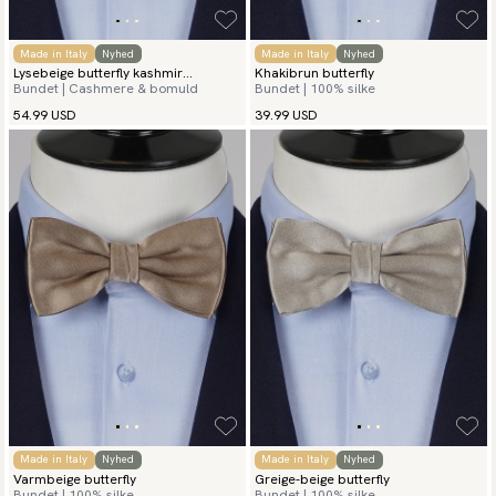
Made in Italy
Nyhed
Made in Italy
Nyhed
Lysebeige butterfly kashmir
Khakibrun butterfly
Bundet | Cashmere & bomuld
Bundet | 100% silke
grenadine
54.99 USD
39.99 USD
Made in Italy
Nyhed
Made in Italy
Nyhed
Varmbeige butterfly
Greige-beige butterfly
Bundet | 100% silke
Bundet | 100% silke