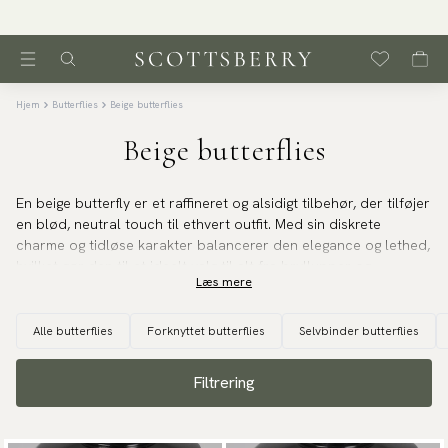
Hjem
Butterflies
Beige butterflies
Beige butterflies
En beige butterfly er et raffineret og alsidigt tilbehør, der tilføjer
en blød, neutral touch til ethvert outfit. Med sin diskrete
charme og tidløse karakter balancerer den elegance og lethed,
hvilket gør den til et ideelt valg til alt fra bryllupper og
Læs mere
havefester til afslappet formelt tøj. Uanset om den bæres med
en navy, grå, oliven eller brun dragt, introducerer en beige
butterfly varme og sofistikering uden at dominere udseendet.
Alle butterflies
Forknyttet butterflies
Selvbinder butterflies
Den passer smukt sammen med en klassisk hvid skjorte og
Filtrering
komplimenterer et bredt spektrum af toner, herunder lyseblå,
bløde pasteller eller subtile mønstre. Vores beige butterfly er
tilgængelig i silke og strikket bomuld, hvor hvert materiale